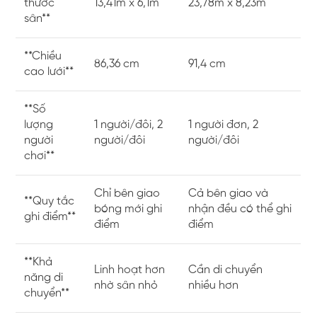
thước
13,41m x 6,1m
23,78m x 8,23m
sân**
**Chiều
86,36 cm
91,4 cm
cao lưới**
**Số
lượng
1 người/đôi, 2
1 người đơn, 2
người
người/đôi
người/đôi
chơi**
Chỉ bên giao
Cả bên giao và
**Quy tắc
bóng mới ghi
nhận đều có thể ghi
ghi điểm**
điểm
điểm
**Khả
Linh hoạt hơn
Cần di chuyển
năng di
nhờ sân nhỏ
nhiều hơn
chuyển**