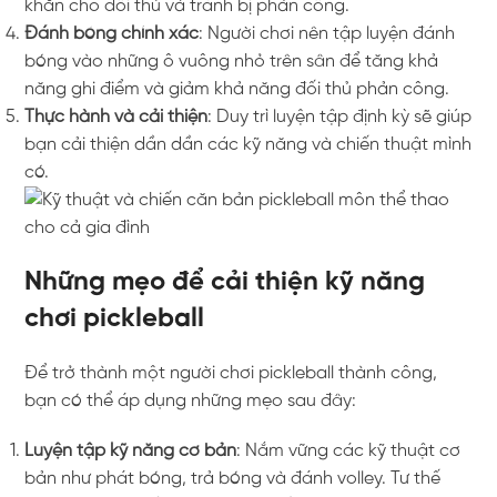
khăn cho đối thủ và tránh bị phản công.
Đánh bóng chính xác
: Người chơi nên tập luyện đánh
bóng vào những ô vuông nhỏ trên sân để tăng khả
năng ghi điểm và giảm khả năng đối thủ phản công.
Thực hành và cải thiện
: Duy trì luyện tập định kỳ sẽ giúp
bạn cải thiện dần dần các kỹ năng và chiến thuật mình
có.
Những mẹo để cải thiện kỹ năng
chơi pickleball
Để trở thành một người chơi pickleball thành công,
bạn có thể áp dụng những mẹo sau đây:
Luyện tập kỹ năng cơ bản
: Nắm vững các kỹ thuật cơ
bản như phát bóng, trả bóng và đánh volley. Tư thế