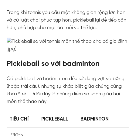
Trong khi tennis yêu cầu một không gian rộng lớn hơn
và có luật chơi phức tạp hơn, pickleball lại dễ tiếp cận
hơn, phù hợp cho mọi lứa tuổi và thể lực.
.jpg)
Pickleball so với badminton
Cả pickleball và badminton đều sử dụng vợt và bóng
(hoặc trái cầu), nhưng sự khác biệt giữa chúng cũng
khá rõ rệt. Dưới đây là những điểm so sánh giữa hai
môn thể thao này:
TIÊU CHÍ
PICKLEBALL
BADMINTON
**Kích