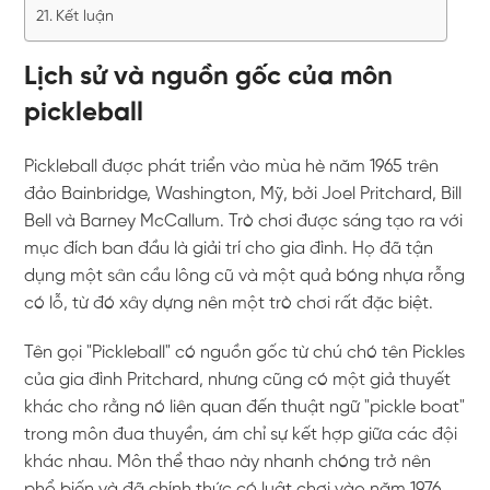
Kết luận
Lịch sử và nguồn gốc của môn
pickleball
Pickleball được phát triển vào mùa hè năm 1965 trên
đảo Bainbridge, Washington, Mỹ, bởi Joel Pritchard, Bill
Bell và Barney McCallum. Trò chơi được sáng tạo ra với
mục đích ban đầu là giải trí cho gia đình. Họ đã tận
dụng một sân cầu lông cũ và một quả bóng nhựa rỗng
có lỗ, từ đó xây dựng nên một trò chơi rất đặc biệt.
Tên gọi "Pickleball" có nguồn gốc từ chú chó tên Pickles
của gia đình Pritchard, nhưng cũng có một giả thuyết
khác cho rằng nó liên quan đến thuật ngữ "pickle boat"
trong môn đua thuyền, ám chỉ sự kết hợp giữa các đội
khác nhau. Môn thể thao này nhanh chóng trở nên
phổ biến và đã chính thức có luật chơi vào năm 1976.