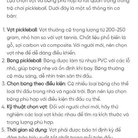
Lựa chọn vợt và bóng phù hợp là rất quan trọng trong
trò chơi pickleball. Dưới đây là một số thông tin cơ
bản:
Vợt pickleball
: Vợt thường có trọng lượng từ 200-250
gram, nhỏ hơn so với vợt tennis. Chất liệu phổ biến là
gỗ, sợi carbon và composite. Với người mới, nên chọn
vợt nhẹ để dễ dàng điều khiển.
Bóng pickleball
: Bóng được làm từ nhựa PVC với các lỗ
nhỏ, giúp bóng nhẹ và ổn định khi bay. Bóng thường
có màu sáng, dễ nhìn trên sân thi đấu.
Chọn bóng theo điều kiện
: Có nhiều loại bóng cho thể
loại thi đấu trong nhà và ngoài trời. Bạn nên lựa chọn
bóng phù hợp với điều kiện thi đấu cụ thể.
Kỹ thuật chọn vợt
: Đối với người chơi mới, hãy thử
nghiệm các loại vợt khác nhau để tìm ra kích thước và
trọng lượng phù hợp.
Thời gian sử dụng
: Vợt phải được bảo trì định kỳ để
đảm bảo hiệu suất tốt nhất trong mỗi trận đấu.