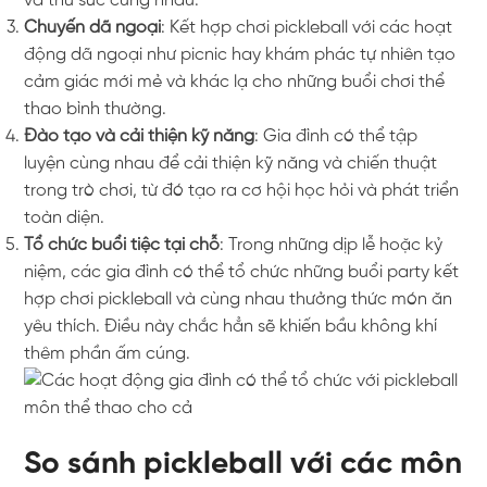
và thử sức cùng nhau.
Chuyến dã ngoại
: Kết hợp chơi pickleball với các hoạt
động dã ngoại như picnic hay khám phác tự nhiên tạo
cảm giác mới mẻ và khác lạ cho những buổi chơi thể
thao bình thường.
Đào tạo và cải thiện kỹ năng
: Gia đình có thể tập
luyện cùng nhau để cải thiện kỹ năng và chiến thuật
trong trò chơi, từ đó tạo ra cơ hội học hỏi và phát triển
toàn diện.
Tổ chức buổi tiệc tại chỗ
: Trong những dịp lễ hoặc kỷ
niệm, các gia đình có thể tổ chức những buổi party kết
hợp chơi pickleball và cùng nhau thưởng thức món ăn
yêu thích. Điều này chắc hẳn sẽ khiến bầu không khí
thêm phần ấm cúng.
So sánh pickleball với các môn