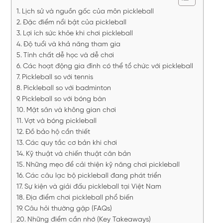
Lịch sử và nguồn gốc của môn pickleball
Đặc điểm nổi bật của pickleball
Lợi ích sức khỏe khi chơi pickleball
Độ tuổi và khả năng tham gia
Tính chất dễ học và dễ chơi
Các hoạt động gia đình có thể tổ chức với pickleball
Pickleball so với tennis
Pickleball so với badminton
Pickleball so với bóng bàn
Mặt sân và không gian chơi
Vợt và bóng pickleball
Đồ bảo hộ cần thiết
Các quy tắc cơ bản khi chơi
Kỹ thuật và chiến thuật căn bản
Những mẹo để cải thiện kỹ năng chơi pickleball
Các câu lạc bộ pickleball đang phát triển
Sự kiện và giải đấu pickleball tại Việt Nam
Địa điểm chơi pickleball phổ biến
Câu hỏi thường gặp (FAQs)
Những điểm cần nhớ (Key Takeaways)