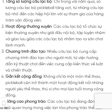
Tăng số lượng câu lạc bộ
: Chỉ trong vài năm qua, số
lượng câu lạc bộ pickleball tăng vọt, từ những câu lạc
bộ nhỏ đến các hiệp hội lớn với sự tham gia của hàng
trăm vận động viên.
Hoạt động thường xuyên
: Các câu lạc bộ tổ chức sự
kiện thường xuyên như giải đấu nội bộ, tập luyện nhóm
và giao lưu giữa các câu lạc bộ nhằm tạo ra sân chơi
lành mạnh.
Chương trình đào tạo
: Nhiều câu lạc bộ cung cấp
chương trình đào tạo cho người mới, từ việc hướng
dẫn kỹ thuật chơi đến việc cung cấp kiến thức về luật
và chiến thuật.
Gắn kết cộng đồng
: Không chỉ là một môn thể thao,
pickleball còn trở thành một hoạt động kết nối những
người yêu thể thao, thú vị cho mọi lứa tuổi trong cộng
đồng.
Nâng cao phong trào
: Các câu lạc bộ đang đóng vai
trò quan trọng trong việc lan tỏa phong trào thể dục
ọi điện