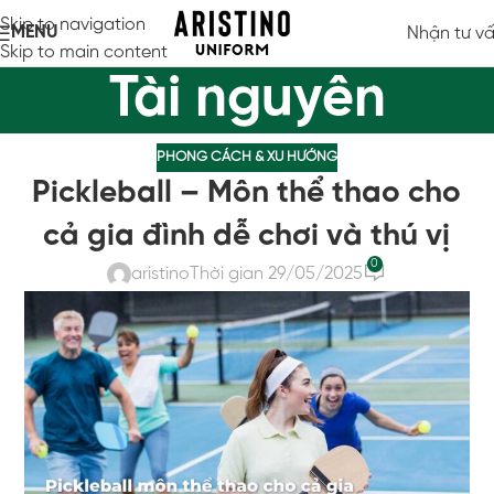
Skip to navigation
MENU
Nhận tư v
Skip to main content
Tài nguyên
PHONG CÁCH & XU HƯỚNG
Pickleball – Môn thể thao cho
cả gia đình dễ chơi và thú vị
0
aristino
Thời gian 29/05/2025