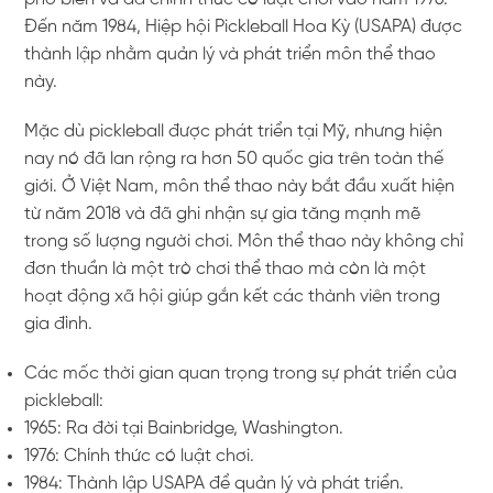
Đến năm 1984, Hiệp hội Pickleball Hoa Kỳ (USAPA) được
thành lập nhằm quản lý và phát triển môn thể thao
này.
Mặc dù pickleball được phát triển tại Mỹ, nhưng hiện
nay nó đã lan rộng ra hơn 50 quốc gia trên toàn thế
giới. Ở Việt Nam, môn thể thao này bắt đầu xuất hiện
từ năm 2018 và đã ghi nhận sự gia tăng mạnh mẽ
trong số lượng người chơi. Môn thể thao này không chỉ
đơn thuần là một trò chơi thể thao mà còn là một
hoạt động xã hội giúp gắn kết các thành viên trong
gia đình.
Các mốc thời gian quan trọng trong sự phát triển của
pickleball:
1965: Ra đời tại Bainbridge, Washington.
1976: Chính thức có luật chơi.
1984: Thành lập USAPA để quản lý và phát triển.