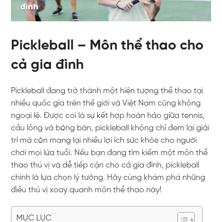
Pickleball – Môn thể thao cho
cả gia đình
Pickleball đang trở thành một hiện tượng thể thao tại
nhiều quốc gia trên thế giới và Việt Nam cũng không
ngoại lệ. Được coi là sự kết hợp hoàn hảo giữa tennis,
cầu lông và bóng bàn, pickleball không chỉ đem lại giải
trí mà còn mang lại nhiều lợi ích sức khỏe cho người
chơi mọi lứa tuổi. Nếu bạn đang tìm kiếm một môn thể
thao thú vị và dễ tiếp cận cho cả gia đình, pickleball
chính là lựa chọn lý tưởng. Hãy cùng khám phá những
điều thú vị xoay quanh môn thể thao này!
MỤC LỤC