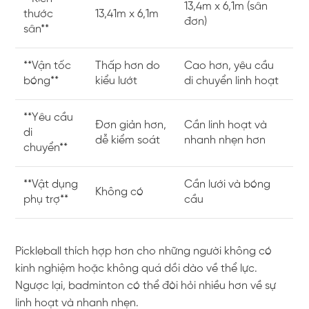
13,4m x 6,1m (sân
thước
13,41m x 6,1m
đơn)
sân**
**Vận tốc
Thấp hơn do
Cao hơn, yêu cầu
bóng**
kiểu lướt
di chuyển linh hoạt
**Yêu cầu
Đơn giản hơn,
Cần linh hoạt và
di
dễ kiểm soát
nhanh nhẹn hơn
chuyển**
**Vật dụng
Cần lưới và bóng
Không có
phụ trợ**
cầu
Pickleball thích hợp hơn cho những người không có
kinh nghiệm hoặc không quá dồi dào về thể lực.
Ngược lại, badminton có thể đòi hỏi nhiều hơn về sự
linh hoạt và nhanh nhẹn.