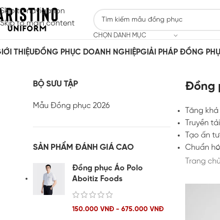
Skip to navigation
Skip to main content
CHỌN DANH MỤC
IỚI THIỆU
ĐỒNG PHỤC DOANH NGHIỆP
GIẢI PHÁP ĐỒNG PH
BỘ SƯU TẬP
Đồng p
Mẫu Đồng phục 2026
Tăng khả 
Truyền tả
Tạo ấn tư
SẢN PHẨM ĐÁNH GIÁ CAO
Chuẩn hóa
Trang ch
Đồng phục Áo Polo
Aboitiz Foods
150.000 VNĐ - 675.000 VNĐ