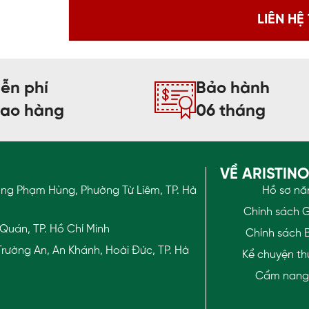
ễn phí
Bảo hành
iao hàng
06 tháng
VỀ ARISTIN
ờng Phạm Hùng, Phường Từ Liêm, TP. Hà
Hồ sơ nă
Chính sách 
Quán, TP. Hồ Chí Minh
Chính sách 
rường An, An Khánh, Hoài Đức, TP. Hà
Kể chuyện th
Cẩm nang t