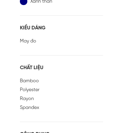
Xanh than
KIỂU DÁNG
May đo
CHẤT LIỆU
Bamboo
Polyester
Rayon
Spandex