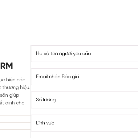
ORM
hực hiện các
t thương hiệu.
sẵn giúp
ết định cho