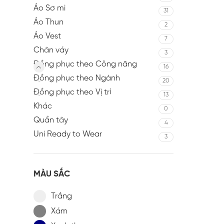
Áo Sơ mi
31
Áo Thun
2
Áo Vest
7
Chân váy
3
Đồng phục theo Công năng
16
Đồng phục theo Ngành
20
Đồng phục theo Vị trí
13
Khác
0
Quần tây
4
Uni Ready to Wear
3
MÀU SẮC
Trắng
Xám