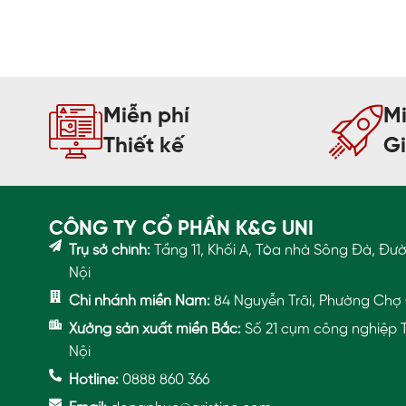
Miễn phí
Mi
Thiết kế
G
CÔNG TY CỔ PHẦN K&G UNI
Trụ sở chính:
Tầng 11, Khối A, Tòa nhà Sông Đà, Đư
Nội
Chi nhánh miền Nam:
84 Nguyễn Trãi, Phường Chợ 
Xưởng sản xuất miền Bắc:
Số 21 cụm công nghiệp T
Nội
Hotline:
0888 860 366