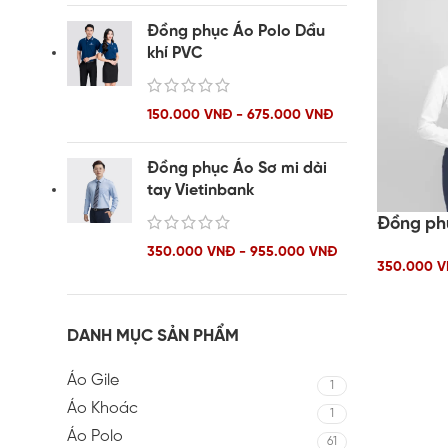
Đồng phục Áo Polo Dầu
khí PVC
150.000 VNĐ - 675.000 VNĐ
Đồng phục Áo Sơ mi dài
tay Vietinbank
Đồng ph
350.000 VNĐ - 955.000 VNĐ
350.000 V
DANH MỤC SẢN PHẨM
Áo Gile
1
Áo Khoác
1
Áo Polo
61