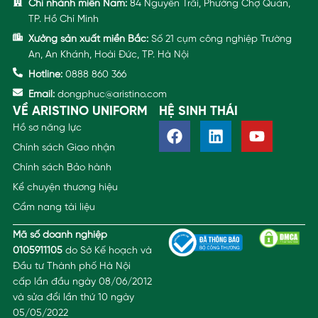
Chi nhánh miền Nam:
84 Nguyễn Trãi, Phường Chợ Quán,
TP. Hồ Chí Minh
Xưởng sản xuất miền Bắc:
Số 21 cụm công nghiệp Trường
An, An Khánh, Hoài Đức, TP. Hà Nội
Hotline:
0888 860 366
Email:
dongphuc@aristino.com
VỀ ARISTINO UNIFORM
HỆ SINH THÁI
Hồ sơ năng lực
Chính sách Giao nhận
Chính sách Bảo hành
Kể chuyện thương hiệu
Cẩm nang tài liệu
Mã số doanh nghiệp
0105911105
do Sở Kế hoạch và
Đầu tư Thành phố Hà Nội
cấp lần đầu ngày 08/06/2012
và sửa đổi lần thứ 10 ngày
05/05/2022