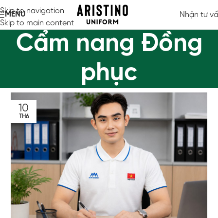
Skip to navigation
MENU
Nhận tư v
Skip to main content
Cẩm nang Đồng
phục
10
TH6