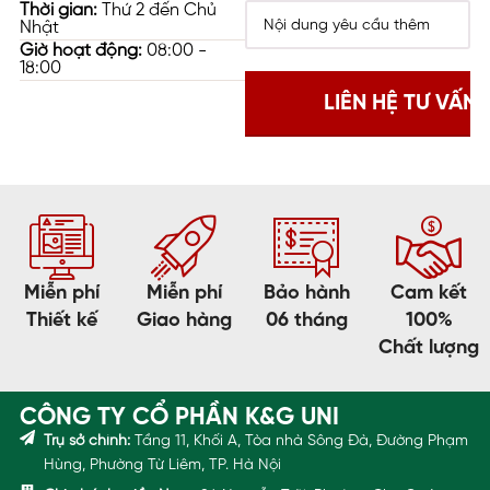
Thời gian:
Thứ 2 đến Chủ
mẽ về sự kỷ luật và đoàn kết nội bộ. Phân cấp tinh tế
Nhật
Giờ hoạt động:
08:00 -
(Subtle Hierarchy): Một chiến lược nhân sự khôn ngoan
18:00
là để lãnh đạo mặc trang phục cùng tông màu với
nhân viên nhưng khác biệt về đẳng cấp chất liệu. Ví dụ:
Nhân viên mặc sơ mi vải Kate, Lãnh đạo mặc sơ mi vải
Sợi Tre (Bamboo) cao cấp. Điều...
Miễn phí
Miễn phí
Bảo hành
Cam kết
Thiết kế
Giao hàng
06 tháng
100%
Chất lượng
CÔNG TY CỔ PHẦN K&G UNI
Trụ sở chính:
Tầng 11, Khối A, Tòa nhà Sông Đà, Đường Phạm
Hùng, Phường Từ Liêm, TP. Hà Nội