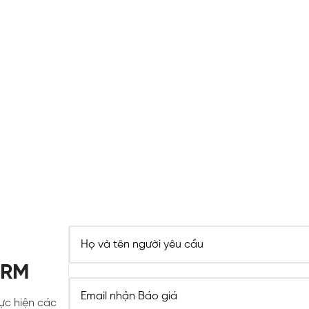
ORM
hực hiện các