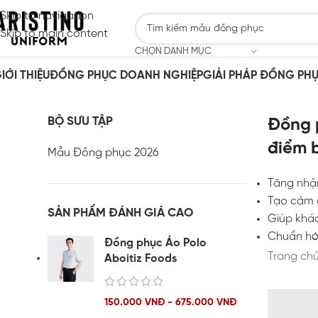
Skip to navigation
Skip to main content
CHỌN DANH MỤC
IỚI THIỆU
ĐỒNG PHỤC DOANH NGHIỆP
GIẢI PHÁP ĐỒNG PH
BỘ SƯU TẬP
Đồng p
điểm 
Mẫu Đồng phục 2026
Tăng nhận
Tạo cảm g
SẢN PHẨM ĐÁNH GIÁ CAO
Giúp khá
Chuẩn hóa
Đồng phục Áo Polo
Trang ch
Aboitiz Foods
150.000 VNĐ - 675.000 VNĐ