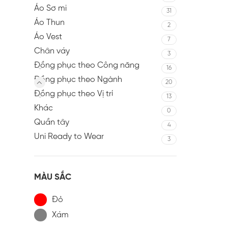
Áo Sơ mi
31
Áo Thun
2
Áo Vest
7
Chân váy
3
Đồng phục theo Công năng
16
Đồng phục theo Ngành
20
Đồng phục theo Vị trí
13
Khác
0
Quần tây
4
Uni Ready to Wear
3
MÀU SẮC
Đỏ
Xám