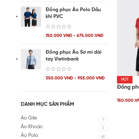
Đồng phục Áo Polo Dầu
khí PVC
150.000 VNĐ - 675.000 VNĐ
Đồng phục Áo Sơ mi dài
tay Vietinbank
350.000 VNĐ - 955.000 VNĐ
HOT
Đồng phụ
150.000 V
DANH MỤC SẢN PHẨM
Áo Gile
1
Áo Khoác
1
Áo Polo
61