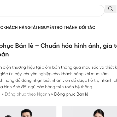
ỤC
KHÁCH HÀNG
TÀI NGUYÊN
TRỞ THÀNH ĐỐI TÁC
hục Bán lẻ – Chuẩn hóa hình ảnh, gia t
bán
 diện thương hiệu tại điểm bán thông qua màu sắc và thiết 
iác tin cậy, chuyên nghiệp cho khách hàng khi mua sắm
ch hàng dễ dàng nhận biết nhân viên để được hỗ trợ nhanh 
 hình ảnh đội ngũ bán hàng trên toàn hệ thống
ủ
»
Đồng phục theo Ngành
»
Đồng phục Bán lẻ