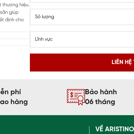
t thương hiệu.
sẵn giúp
ết định cho
ễn phí
Bảo hành
iao hàng
06 tháng
VỀ ARISTIN