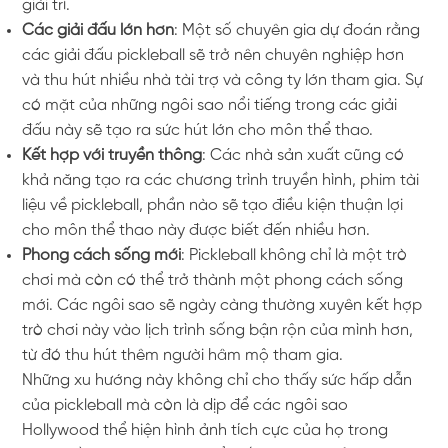
giải trí.
Các giải đấu lớn hơn
: Một số chuyên gia dự đoán rằng
các giải đấu pickleball sẽ trở nên chuyên nghiệp hơn
và thu hút nhiều nhà tài trợ và công ty lớn tham gia. Sự
có mặt của những ngôi sao nổi tiếng trong các giải
đấu này sẽ tạo ra sức hút lớn cho môn thể thao.
Kết hợp với truyền thông
: Các nhà sản xuất cũng có
khả năng tạo ra các chương trình truyền hình, phim tài
liệu về pickleball, phần nào sẽ tạo điều kiện thuận lợi
cho môn thể thao này được biết đến nhiều hơn.
Phong cách sống mới
: Pickleball không chỉ là một trò
chơi mà còn có thể trở thành một phong cách sống
mới. Các ngôi sao sẽ ngày càng thường xuyên kết hợp
trò chơi này vào lịch trình sống bận rộn của mình hơn,
từ đó thu hút thêm người hâm mộ tham gia.
Những xu hướng này không chỉ cho thấy sức hấp dẫn
của pickleball mà còn là dịp để các ngôi sao
Hollywood thể hiện hình ảnh tích cực của họ trong