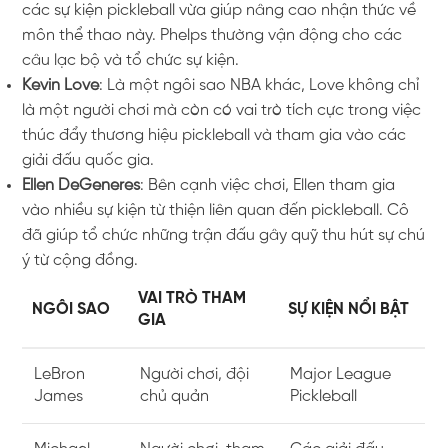
các sự kiện pickleball vừa giúp nâng cao nhận thức về
môn thể thao này. Phelps thường vận động cho các
câu lạc bộ và tổ chức sự kiện.
Kevin Love
: Là một ngôi sao NBA khác, Love không chỉ
là một người chơi mà còn có vai trò tích cực trong việc
thúc đẩy thương hiệu pickleball và tham gia vào các
giải đấu quốc gia.
Ellen DeGeneres
: Bên cạnh việc chơi, Ellen tham gia
vào nhiều sự kiện từ thiện liên quan đến pickleball. Cô
đã giúp tổ chức những trận đấu gây quỹ thu hút sự chú
ý từ cộng đồng.
VAI TRÒ THAM
NGÔI SAO
SỰ KIỆN NỔI BẬT
GIA
LeBron
Người chơi, đội
Major League
James
chủ quản
Pickleball