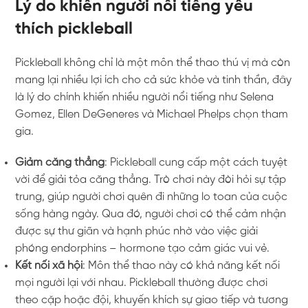
Lý do khiến người nổi tiếng yêu
thích pickleball
Pickleball không chỉ là một môn thể thao thú vị mà còn
mang lại nhiều lợi ích cho cả sức khỏe và tinh thần, đây
là lý do chính khiến nhiều người nổi tiếng như Selena
Gomez, Ellen DeGeneres và Michael Phelps chọn tham
gia.
Giảm căng thẳng
: Pickleball cung cấp một cách tuyệt
vời để giải tỏa căng thẳng. Trò chơi này đòi hỏi sự tập
trung, giúp người chơi quên đi những lo toan của cuộc
sống hàng ngày. Qua đó, người chơi có thể cảm nhận
được sự thư giãn và hạnh phúc nhờ vào việc giải
phóng endorphins – hormone tạo cảm giác vui vẻ.
Kết nối xã hội
: Môn thể thao này có khả năng kết nối
mọi người lại với nhau. Pickleball thường được chơi
theo cặp hoặc đội, khuyến khích sự giao tiếp và tương