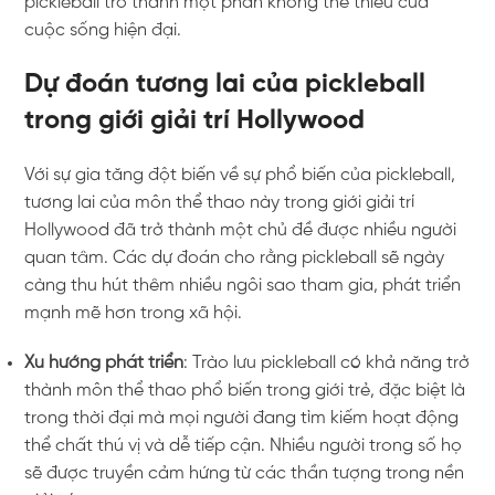
pickleball trở thành một phần không thể thiếu của
cuộc sống hiện đại.
Dự đoán tương lai của pickleball
trong giới giải trí Hollywood
Với sự gia tăng đột biến về sự phổ biến của pickleball,
tương lai của môn thể thao này trong giới giải trí
Hollywood đã trở thành một chủ đề được nhiều người
quan tâm. Các dự đoán cho rằng pickleball sẽ ngày
càng thu hút thêm nhiều ngôi sao tham gia, phát triển
mạnh mẽ hơn trong xã hội.
Xu hướng phát triển
: Trào lưu pickleball có khả năng trở
thành môn thể thao phổ biến trong giới trẻ, đặc biệt là
trong thời đại mà mọi người đang tìm kiếm hoạt động
thể chất thú vị và dễ tiếp cận. Nhiều người trong số họ
sẽ được truyền cảm hứng từ các thần tượng trong nền