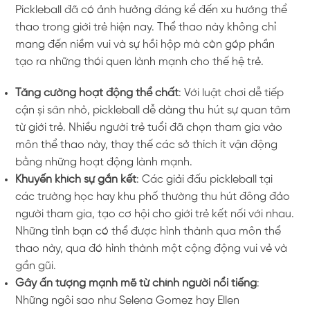
Pickleball đã có ảnh hưởng đáng kể đến xu hướng thể
thao trong giới trẻ hiện nay. Thể thao này không chỉ
mang đến niềm vui và sự hồi hộp mà còn góp phần
tạo ra những thói quen lành mạnh cho thế hệ trẻ.
Tăng cường hoạt động thể chất
: Với luật chơi dễ tiếp
cận și sân nhỏ, pickleball dễ dàng thu hút sự quan tâm
từ giới trẻ. Nhiều người trẻ tuổi đã chọn tham gia vào
môn thể thao này, thay thế các sở thích ít vận động
bằng những hoạt động lành mạnh.
Khuyến khích sự gắn kết
: Các giải đấu pickleball tại
các trường học hay khu phố thường thu hút đông đảo
người tham gia, tạo cơ hội cho giới trẻ kết nối với nhau.
Những tình bạn có thể được hình thành qua môn thể
thao này, qua đó hình thành một cộng động vui vẻ và
gần gũi.
Gây ấn tượng mạnh mẽ từ chính người nổi tiếng
:
Những ngôi sao như Selena Gomez hay Ellen