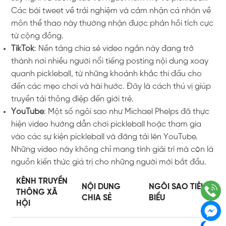
Các bài tweet về trải nghiệm và cảm nhận cá nhân về
môn thể thao này thường nhận được phản hồi tích cực
từ cộng đồng.
TikTok
: Nền tảng chia sẻ video ngắn này đang trở
thành nơi nhiều người nổi tiếng posting nội dung xoay
quanh pickleball, từ những khoảnh khắc thi đấu cho
đến các mẹo chơi và hài hước. Đây là cách thú vị giúp
truyền tải thông điệp đến giới trẻ.
YouTube
: Một số ngôi sao như Michael Phelps đã thực
hiện video hướng dẫn chơi pickleball hoặc tham gia
vào các sự kiện pickleball và đăng tải lên YouTube.
Những video này không chỉ mang tính giải trí mà còn là
nguồn kiến thức giá trị cho những người mới bắt đầu.
KÊNH TRUYỀN
NỘI DUNG
NGÔI SAO TIÊU
THÔNG XÃ
CHIA SẺ
BIỂU
HỘI