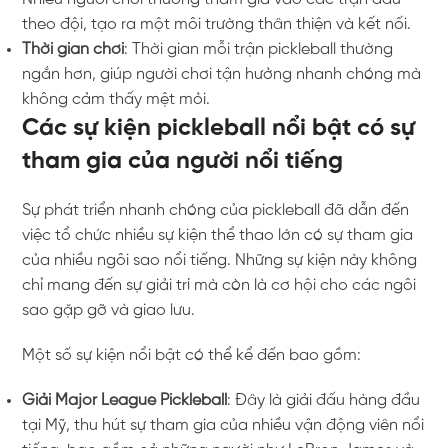
theo đội, tạo ra một môi trường thân thiện và kết nối.
Thời gian chơi
: Thời gian mỗi trận pickleball thường
ngắn hơn, giúp người chơi tận hưởng nhanh chóng mà
không cảm thấy mệt mỏi.
Các sự kiện pickleball nổi bật có sự
tham gia của người nổi tiếng
Sự phát triển nhanh chóng của pickleball đã dẫn đến
việc tổ chức nhiều sự kiện thể thao lớn có sự tham gia
của nhiều ngôi sao nổi tiếng. Những sự kiện này không
chỉ mang đến sự giải trí mà còn là cơ hội cho các ngôi
sao gặp gỡ và giao lưu.
Một số sự kiện nổi bật có thể kể đến bao gồm:
Giải Major League Pickleball
: Đây là giải đấu hàng đầu
tại Mỹ, thu hút sự tham gia của nhiều vận động viên nổi