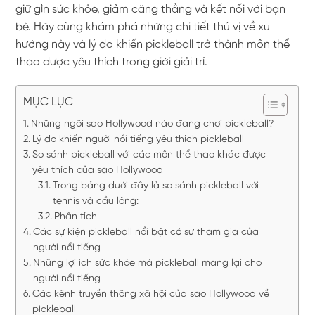
giữ gìn sức khỏe, giảm căng thẳng và kết nối với bạn
bè. Hãy cùng khám phá những chi tiết thú vị về xu
hướng này và lý do khiến pickleball trở thành môn thể
thao được yêu thích trong giới giải trí.
MỤC LỤC
Những ngôi sao Hollywood nào đang chơi pickleball?
Lý do khiến người nổi tiếng yêu thích pickleball
So sánh pickleball với các môn thể thao khác được
yêu thích của sao Hollywood
Trong bảng dưới đây là so sánh pickleball với
tennis và cầu lông:
Phân tích
Các sự kiện pickleball nổi bật có sự tham gia của
người nổi tiếng
Những lợi ích sức khỏe mà pickleball mang lại cho
người nổi tiếng
Các kênh truyền thông xã hội của sao Hollywood về
pickleball