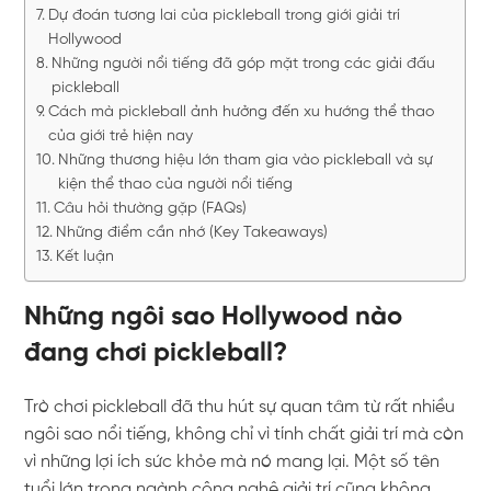
Dự đoán tương lai của pickleball trong giới giải trí
Hollywood
Những người nổi tiếng đã góp mặt trong các giải đấu
pickleball
Cách mà pickleball ảnh hưởng đến xu hướng thể thao
của giới trẻ hiện nay
Những thương hiệu lớn tham gia vào pickleball và sự
kiện thể thao của người nổi tiếng
Câu hỏi thường gặp (FAQs)
Những điểm cần nhớ (Key Takeaways)
Kết luận
Những ngôi sao Hollywood nào
đang chơi pickleball?
Trò chơi pickleball đã thu hút sự quan tâm từ rất nhiều
ngôi sao nổi tiếng, không chỉ vì tính chất giải trí mà còn
vì những lợi ích sức khỏe mà nó mang lại. Một số tên
tuổi lớn trong ngành công nghệ giải trí cũng không