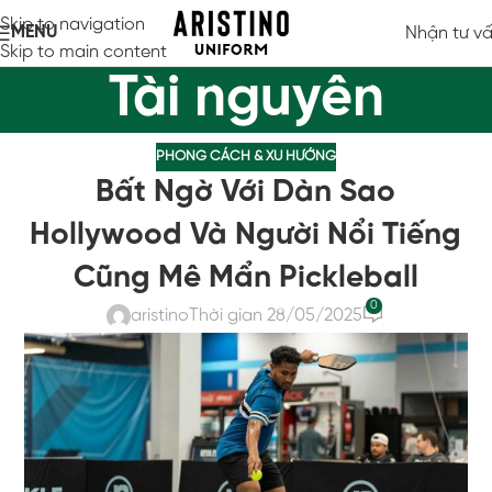
Skip to navigation
MENU
Nhận tư v
Skip to main content
Tài nguyên
PHONG CÁCH & XU HƯỚNG
Bất Ngờ Với Dàn Sao
Hollywood Và Người Nổi Tiếng
Cũng Mê Mẩn Pickleball
0
aristino
Thời gian 28/05/2025