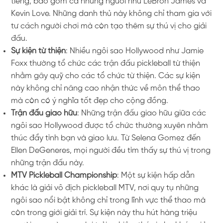
tiếng, bao gồm cả những người như LeBron James và
Kevin Love. Những danh thủ này không chỉ tham gia với
tư cách người chơi mà còn tạo thêm sự thú vị cho giải
đấu.
Sự kiện từ thiện
: Nhiều ngôi sao Hollywood như Jamie
Foxx thường tổ chức các trận đấu pickleball từ thiện
nhằm gây quỹ cho các tổ chức từ thiện. Các sự kiện
này không chỉ nâng cao nhận thức về môn thể thao
mà còn có ý nghĩa tốt đẹp cho cộng đồng.
Trận đấu giao hữu
: Những trận đấu giao hữu giữa các
ngôi sao Hollywood được tổ chức thường xuyên nhằm
thúc đẩy tình bạn và giao lưu. Từ Selena Gomez đến
Ellen DeGeneres, mọi người đều tìm thấy sự thú vị trong
những trận đấu này.
MTV Pickleball Championship
: Một sự kiện hấp dẫn
khác là giải vô địch pickleball MTV, nơi quy tụ những
ngôi sao nổi bật không chỉ trong lĩnh vực thể thao mà
còn trong giới giải trí. Sự kiện này thu hút hàng triệu