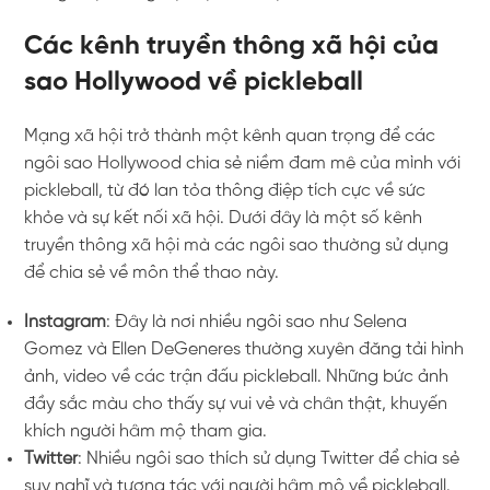
Các kênh truyền thông xã hội của
sao Hollywood về pickleball
Mạng xã hội trở thành một kênh quan trọng để các
ngôi sao Hollywood chia sẻ niềm đam mê của mình với
pickleball, từ đó lan tỏa thông điệp tích cực về sức
khỏe và sự kết nối xã hội. Dưới đây là một số kênh
truyền thông xã hội mà các ngôi sao thường sử dụng
để chia sẻ về môn thể thao này.
Instagram
: Đây là nơi nhiều ngôi sao như Selena
Gomez và Ellen DeGeneres thường xuyên đăng tải hình
ảnh, video về các trận đấu pickleball. Những bức ảnh
đầy sắc màu cho thấy sự vui vẻ và chân thật, khuyến
khích người hâm mộ tham gia.
Twitter
: Nhiều ngôi sao thích sử dụng Twitter để chia sẻ
suy nghĩ và tương tác với người hâm mộ về pickleball.