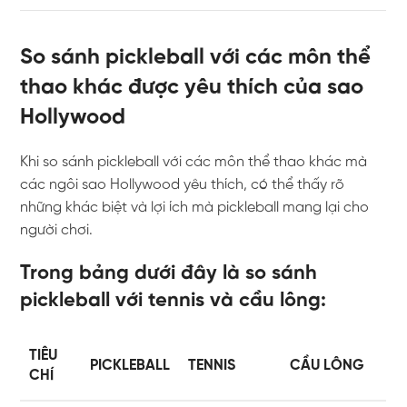
So sánh pickleball với các môn thể
thao khác được yêu thích của sao
Hollywood
Khi so sánh pickleball với các môn thể thao khác mà
các ngôi sao Hollywood yêu thích, có thể thấy rõ
những khác biệt và lợi ích mà pickleball mang lại cho
người chơi.
Trong bảng dưới đây là so sánh
pickleball với tennis và cầu lông:
TIÊU
PICKLEBALL
TENNIS
CẦU LÔNG
CHÍ