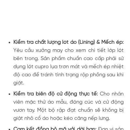
Kiểm tra chất lượng lót áo (Lining) & Mếch ép:
Yêu cầu xưởng may cho xem chi tiết lớp lót
bên trong. Sản phẩm chuẩn cao cấp phải sử
dụng lót cupro lụa trơn mát và mếch ép nhiệt
độ cao để tránh tình trạng rộp phồng sau khi
giặt.
Kiểm tra biên độ cử động thực tế:
Cho nhân
viên mặc thử áo mẫu, đóng cúc và cử động
vươn tay. Một bộ rập đạt chuẩn sẽ không bị
giật nhô cổ áo hoặc kéo căng nếp lưng.
Cam kết đồng bộ mã vải dài hạn:
Đơn vị sản