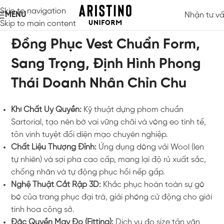
Skip to navigation
MENU
Nhận tư v
Skip to main content
Đồng Phục Vest Chuẩn Form,
Sang Trọng, Định Hình Phong
Thái Doanh Nhân Chỉn Chu
Khí Chất Uy Quyền:
Kỹ thuật dựng phom chuẩn
Sartorial, tạo nên bờ vai vững chãi và vòng eo tinh tế,
tôn vinh tuyệt đối diện mạo chuyên nghiệp.
Chất Liệu Thượng Đỉnh:
Ứng dụng dòng vải Wool (len
tự nhiên) và sợi pha cao cấp, mang lại độ rủ xuất sắc,
chống nhăn và tự động phục hồi nếp gấp.
Nghệ Thuật Cắt Rập 3D:
Khắc phục hoàn toàn sự gò
bó của trang phục đại trà, giải phóng cử động cho giới
tinh hoa công sở.
Đặc Quyền May Đo (Fitting):
Dịch vụ đo size tận văn