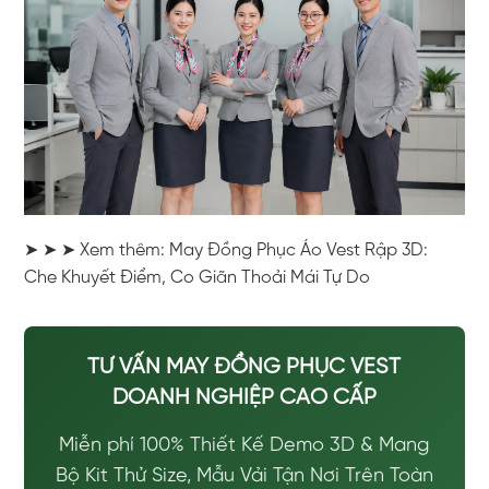
➤ ➤ ➤ Xem thêm: May Đồng Phục Áo Vest Rập 3D:
Che Khuyết Điểm, Co Giãn Thoải Mái Tự Do
TƯ VẤN MAY ĐỒNG PHỤC VEST
DOANH NGHIỆP CAO CẤP
Miễn phí 100% Thiết Kế Demo 3D & Mang
Bộ Kit Thử Size, Mẫu Vải Tận Nơi Trên Toàn