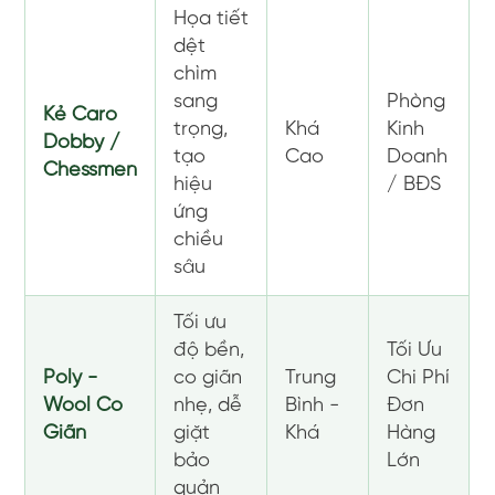
Họa tiết
dệt
chìm
sang
Phòng
Kẻ Caro
trọng,
Khá
Kinh
Dobby /
tạo
Cao
Doanh
Chessmen
hiệu
/ BĐS
ứng
chiều
sâu
Tối ưu
độ bền,
Tối Ưu
Poly -
co giãn
Trung
Chi Phí
Wool Co
nhẹ, dễ
Bình -
Đơn
Giãn
giặt
Khá
Hàng
bảo
Lớn
quản