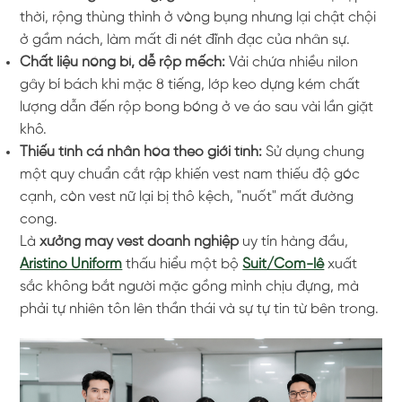
thời, rộng thùng thình ở vòng bụng nhưng lại chật chội
ở gầm nách, làm mất đi nét đĩnh đạc của nhân sự.
Chất liệu nóng bí, dễ rộp mếch:
Vải chứa nhiều nilon
gây bí bách khi mặc 8 tiếng, lớp keo dựng kém chất
lượng dẫn đến rộp bong bóng ở ve áo sau vài lần giặt
khô.
Thiếu tính cá nhân hóa theo giới tính:
Sử dụng chung
một quy chuẩn cắt rập khiến vest nam thiếu độ góc
cạnh, còn vest nữ lại bị thô kệch, "nuốt" mất đường
cong.
Là
xưởng may vest doanh nghiệp
uy tín hàng đầu,
Aristino Uniform
thấu hiểu một bộ
Suit/Com-lê
xuất
sắc không bắt người mặc gồng mình chịu đựng, mà
phải tự nhiên tôn lên thần thái và sự tự tin từ bên trong.