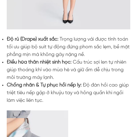
Độ rủ (Drape) xuất sắc:
Trọng lượng vải được tính toán
tối ưu giúp bộ suit tự động đứng phom sắc lẹm, bề mặt
phẳng mịn mà không gây nặng nề.
Điều hòa thân nhiệt sinh học:
Cấu trúc sợi len tự nhiên
giúp thoáng khí vào mùa hè và giữ ấm dễ chịu trong
môi trường máy lạnh.
Chống nhăn & Tự phục hồi nếp ly:
Độ đàn hồi cao giúp
triệt tiêu nếp gập ở khuỷu tay và hông quần khi ngồi
làm việc liên tục.