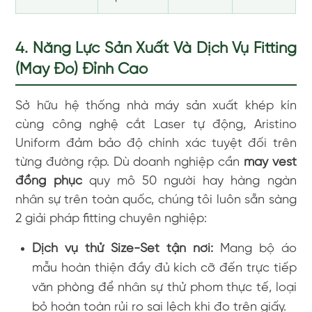
4. Năng Lực Sản Xuất Và Dịch Vụ Fitting
(May Đo) Đỉnh Cao
Sở hữu hệ thống nhà máy sản xuất khép kín
cùng công nghệ cắt Laser tự động, Aristino
Uniform đảm bảo độ chính xác tuyệt đối trên
từng đường rập. Dù doanh nghiệp cần
may vest
đồng phục
quy mô 50 người hay hàng ngàn
nhân sự trên toàn quốc, chúng tôi luôn sẵn sàng
2 giải pháp fitting chuyên nghiệp:
Dịch vụ thử Size-Set tận nơi:
Mang bộ áo
mẫu hoàn thiện đầy đủ kích cỡ đến trực tiếp
văn phòng để nhân sự thử phom thực tế, loại
bỏ hoàn toàn rủi ro sai lệch khi đo trên giấy.