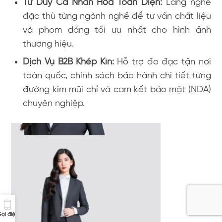
Tư Duy Cá Nhân Hóa Toàn Diện:
Lắng nghe
đặc thù từng ngành nghề để tư vấn chất liệu
và phom dáng tối ưu nhất cho hình ảnh
thương hiệu.
Dịch Vụ B2B Khép Kín:
Hỗ trợ đo đạc tận nơi
toàn quốc, chính sách bảo hành chi tiết từng
đường kim mũi chỉ và cam kết bảo mật (NDA)
chuyên nghiệp.
ọi điện