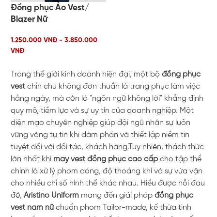
Đồng phục Áo Vest/
Blazer Nữ
1.250.000 VNĐ - 3.850.000
VNĐ
Trong thế giới kinh doanh hiện đại, một bộ
đồng phục
vest
chỉn chu không đơn thuần là trang phục làm việc
hằng ngày, mà còn là "ngôn ngữ không lời" khẳng định
quy mô, tiềm lực và sự uy tín của doanh nghiệp. Một
diện mạo chuyên nghiệp giúp đội ngũ nhân sự luôn
vững vàng tự tin khi đàm phán và thiết lập niềm tin
tuyệt đối với đối tác, khách hàng.Tuy nhiên, thách thức
lớn nhất khi
may vest đồng phục cao cấp
cho tập thể
chính là xử lý phom dáng, độ thoáng khí và sự vừa vặn
cho nhiều chỉ số hình thể khác nhau. Hiểu được nỗi đau
đó,
Aristino Uniform
mang đến giải pháp
đồng phục
vest nam nữ
chuẩn phom Tailor-made, kế thừa tinh