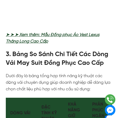
➤ ➤ ➤ Xem thêm: Mẫu Đồng phục Áo Vest Lexus
Thăng Long Cao Cấp
3. Bảng So Sánh Chi Tiết Các Dòng
Vải May Suit Đồng Phục Cao Cấp
Dưới đây là bảng tổng hợp tính năng kỹ thuật các
dòng vải chuyên dụng giúp doanh nghiệp dễ dàng lựa
chọn chất liệu phù hợp với nhu cầu sử dụng:
KHẢ
PHÂN
ĐẶC
NĂNG
PHÚC
DÒNG VẢI
TÍNH KỸ
GIỮ
NGÂN