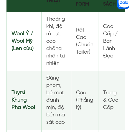
THUẬT
FORM
SÁCH
Thoáng
khí, độ
Cao
Rất
Wool Ý /
rủ cực
Cấp /
Cao
Wool Mỹ
cao,
Ban
(Chuẩn
(Len cừu)
chống
Lãnh
Tailor)
nhăn tự
Đạo
nhiên
Đứng
phom,
Tuytsi
bề mặt
Cao
Trung
Khung
đanh
(Phẳng
& Cao
Pha Wool
mịn, độ
lỳ)
Cấp
bền ma
sát cao