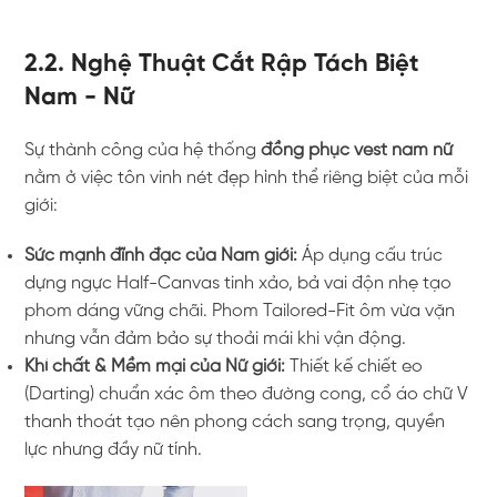
2.2. Nghệ Thuật Cắt Rập Tách Biệt
Nam - Nữ
Sự thành công của hệ thống
đồng phục vest nam nữ
nằm ở việc tôn vinh nét đẹp hình thể riêng biệt của mỗi
giới:
Sức mạnh đĩnh đạc của Nam giới:
Áp dụng cấu trúc
dựng ngực Half-Canvas tinh xảo, bả vai độn nhẹ tạo
phom dáng vững chãi. Phom Tailored-Fit ôm vừa vặn
nhưng vẫn đảm bảo sự thoải mái khi vận động.
Khí chất & Mềm mại của Nữ giới:
Thiết kế chiết eo
(Darting) chuẩn xác ôm theo đường cong, cổ áo chữ V
thanh thoát tạo nên phong cách sang trọng, quyền
lực nhưng đầy nữ tính.