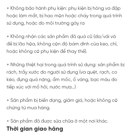
+ Không bảo hành phụ kiện: phụ kiện bị hỏng va đập
hoặc làm mất, bị hao mòn hoặc cháy trong quá trình
sử dụng, hoặc do môi trường gây ra
+ Không nhận các sản phẩm đã quá cũ (da/vải và
đế bị lão hóa, không còn độ bám dính của keo, chỉ,
hoặc không có phụ kiện để thay thế).
+ Những thiệt hại trong quá trình sử dụng: sản phẩm bị
rách, trầy xước do người sử dụng (va quệt, rạch, co
kéo, đựng quá nặng, ẩm mốc, ố vàng, bạc màu do
tiếp xúc với mồ hôi, nước mưa…)
+ Sản phẩm bị biến dạng, giảm giá, hoặc không có
chứng từ mua hàng.
+ Sản phẩm đã được sửa chữa ở một nơi khác.
Thời gian giao hàng