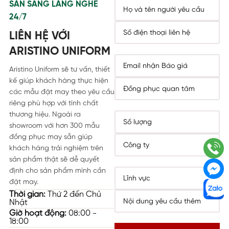
SẴN SÀNG LẮNG NGHE
24/7
LIÊN HỆ VỚI
ARISTINO UNIFORM
Aristino Uniform sẽ tư vấn, thiết
kế giúp khách hàng thực hiện
các mẫu đặt may theo yêu cầu
riêng phù hợp với tính chất
thương hiệu. Ngoài ra
showroom với hơn 300 mẫu
đồng phục may sẵn giúp
khách hàng trải nghiệm trên
sản phẩm thật sẽ dễ quyết
định cho sản phẩm mình cần
đặt may.
Thời gian:
Thứ 2 đến Chủ
Nhật
Giờ hoạt động:
08:00 -
18:00