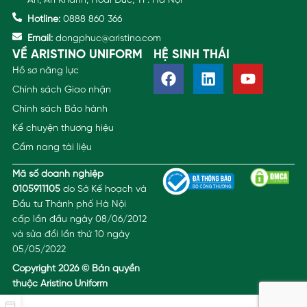
An, An Khánh, Hoài Đức, TP. Hà Nội
Hotline:
0888 860 366
Email:
dongphuc@aristino.com
VỀ ARISTINO UNIFORM
HỆ SINH THÁI
Hồ sơ năng lực
Chính sách Giao nhận
Chính sách Bảo hành
Kể chuyện thương hiệu
Cẩm nang tài liệu
Mã số doanh nghiệp
0105911105
do Sở Kế hoạch và
Đầu tư Thành phố Hà Nội
cấp lần đầu ngày 08/06/2012
và sửa đổi lần thứ 10 ngày
05/05/2022
Copyright 2026 © Bản quyền
thuộc Aristino Uniform