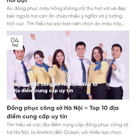
nổi bật
quyền lực nhất trên thương trường. Một bộ suit may đo
Áo đồng phục màu hồng không chỉ thu hút với vẻ đẹp
sắc nét, phẳng phiu sẽ phát đi tín hiệu về sự kỷ luật,
bên ngoài mà còn ẩn chứa nhiều ý nghĩa và ý tưởng
nền tảng tài chính vững chắc và tư duy quản trị xuất
tích cực. Tìm hiểu tại sao bạn nên chọn áo màu này
sắc. Đó là lý do Aristino Uniform chọn việc may đo suit
cho tổ chức.
cho lãnh đạo làm món quà tri ân. Chúng tôi muốn
04
đồng hành cùng các CEO trên hành trình kiến tạo sự vĩ
TH2
đại. 2. Chi Tiết Gói Quà Tặng "Đặc Quyền 50 Bộ Suit"
Chương trình khuyến mãi này không mang tính đại trà.
Nó là một trải nghiệm dịch vụ B2B hạng thương gia mà
Aristino Uniform thiết kế riêng cho các đối tác chiến
lược. Chi tiết gói quà tặng bao gồm: Số lượng giới hạn:
Chỉ duy nhất 50 bộ Suit (Áo Vest + Quần...
Đồng phục công sở Hà Nội – Top 10 địa
điểm cung cấp uy tín
Tìm hiểu về các địa điểm cung cấp đồng phục công sở
tại Hà Nội, từ Aristino đến Ocean, với nhiều lựa chọn