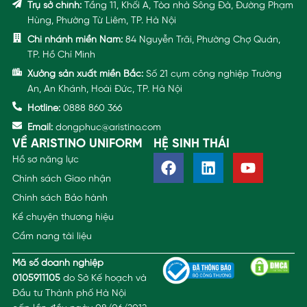
Trụ sở chính:
Tầng 11, Khối A, Tòa nhà Sông Đà, Đường Phạm
Hùng, Phường Từ Liêm, TP. Hà Nội
Chi nhánh miền Nam:
84 Nguyễn Trãi, Phường Chợ Quán,
TP. Hồ Chí Minh
Xưởng sản xuất miền Bắc:
Số 21 cụm công nghiệp Trường
An, An Khánh, Hoài Đức, TP. Hà Nội
Hotline:
0888 860 366
Email:
dongphuc@aristino.com
VỀ ARISTINO UNIFORM
HỆ SINH THÁI
Hồ sơ năng lực
Chính sách Giao nhận
Chính sách Bảo hành
Kể chuyện thương hiệu
Cẩm nang tài liệu
Mã số doanh nghiệp
0105911105
do Sở Kế hoạch và
Đầu tư Thành phố Hà Nội