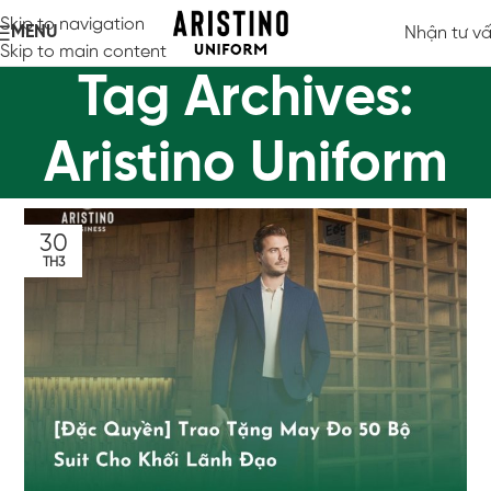
Skip to navigation
MENU
Nhận tư v
Skip to main content
Tag Archives:
Aristino Uniform
30
TH3