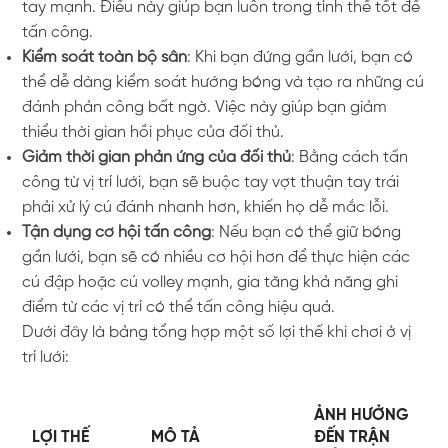
tay mạnh. Điều này giúp bạn luôn trong tình thế tốt để
tấn công.
Kiểm soát toàn bộ sân
: Khi bạn đứng gần lưới, bạn có
thể dễ dàng kiểm soát hướng bóng và tạo ra những cú
đánh phản công bất ngờ. Việc này giúp bạn giảm
thiểu thời gian hồi phục của đối thủ.
Giảm thời gian phản ứng của đối thủ
: Bằng cách tấn
công từ vị trí lưới, bạn sẽ buộc tay vợt thuận tay trái
phải xử lý cú đánh nhanh hơn, khiến họ dễ mắc lỗi.
Tận dụng cơ hội tấn công
: Nếu bạn có thể giữ bóng
gần lưới, bạn sẽ có nhiều cơ hội hơn để thực hiện các
cú đập hoặc cú volley mạnh, gia tăng khả năng ghi
điểm từ các vị trí có thể tấn công hiệu quả.
Dưới đây là bảng tổng hợp một số lợi thế khi chơi ở vị
trí lưới:
ẢNH HƯỞNG
LỢI THẾ
MÔ TẢ
ĐẾN TRẬN