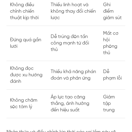
Không điều
Thiếu linh hoạt và
Ghi
chỉnh chiến
không thay đổi chiến
điểm
thuật kịp thời
lược
giảm sút
Mất cơ
Dễ trúng đòn tấn
Đứng quá gần
hội
công mạnh từ đối
lưới
phòng
thủ
thủ
Không đọc
Thiếu khả năng phán
Dễ
được xu hướng
đoán và phản ứng
phạm lỗi
đánh
Áp lực tạo căng
Giảm
Không chăm
thẳng, ảnh hưởng
tập
sóc tâm lý
đến hiệu suất
trung