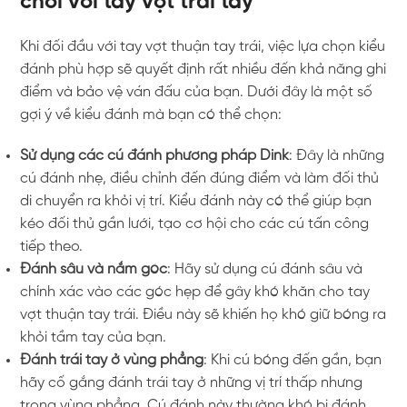
chơi với tay vợt trái tay
Khi đối đầu với tay vợt thuận tay trái, việc lựa chọn kiểu
đánh phù hợp sẽ quyết định rất nhiều đến khả năng ghi
điểm và bảo vệ ván đấu của bạn. Dưới đây là một số
gợi ý về kiểu đánh mà bạn có thể chọn:
Sử dụng các cú đánh phương pháp Dink
: Đây là những
cú đánh nhẹ, điều chỉnh đến đúng điểm và làm đối thủ
di chuyển ra khỏi vị trí. Kiểu đánh này có thể giúp bạn
kéo đối thủ gần lưới, tạo cơ hội cho các cú tấn công
tiếp theo.
Đánh sâu và nắm góc
: Hãy sử dụng cú đánh sâu và
chính xác vào các góc hẹp để gây khó khăn cho tay
vợt thuận tay trái. Điều này sẽ khiến họ khó giữ bóng ra
khỏi tầm tay của bạn.
Đánh trái tay ở vùng phẳng
: Khi cú bóng đến gần, bạn
hãy cố gắng đánh trái tay ở những vị trí thấp nhưng
trong vùng phẳng. Cú đánh này thường khó bị đánh