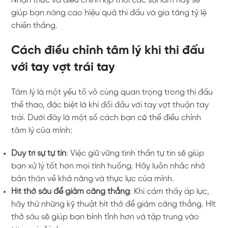
Nhận thức và điều chỉnh kịp thời các sai lầm này sẽ
giúp bạn nâng cao hiệu quả thi đấu và gia tăng tỷ lệ
chiến thắng.
Cách điều chỉnh tâm lý khi thi đấu
với tay vợt trái tay
Tâm lý là một yếu tố vô cùng quan trọng trong thi đấu
thể thao, đặc biệt là khi đối đầu với tay vợt thuận tay
trái. Dưới đây là một số cách bạn có thể điều chỉnh
tâm lý của mình:
Duy trì sự tự tin
: Việc giữ vững tinh thần tự tin sẽ giúp
bạn xử lý tốt hơn mọi tình huống. Hãy luôn nhắc nhở
bản thân về khả năng và thực lực của mình.
Hít thở sâu để giảm căng thẳng
: Khi cảm thấy áp lực,
hãy thử những kỹ thuật hít thở để giảm căng thẳng. Hít
thở sâu sẽ giúp bạn bình tĩnh hơn và tập trung vào