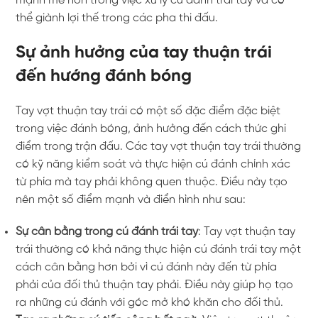
mạnh mẽ hơn trong việc xử lý cú đánh trái tay và có
thể giành lợi thế trong các pha thi đấu.
Sự ảnh hưởng của tay thuận trái
đến hướng đánh bóng
Tay vợt thuận tay trái có một số đặc điểm đặc biệt
trong việc đánh bóng, ảnh hưởng đến cách thức ghi
điểm trong trận đấu. Các tay vợt thuận tay trái thường
có kỹ năng kiểm soát và thực hiện cú đánh chính xác
từ phía mà tay phải không quen thuộc. Điều này tạo
nên một số điểm mạnh và điển hình như sau:
Sự cân bằng trong cú đánh trái tay
: Tay vợt thuận tay
trái thường có khả năng thực hiện cú đánh trái tay một
cách cân bằng hơn bởi vì cú đánh này đến từ phía
phải của đối thủ thuận tay phải. Điều này giúp họ tạo
ra những cú đánh với góc mở khó khăn cho đối thủ.