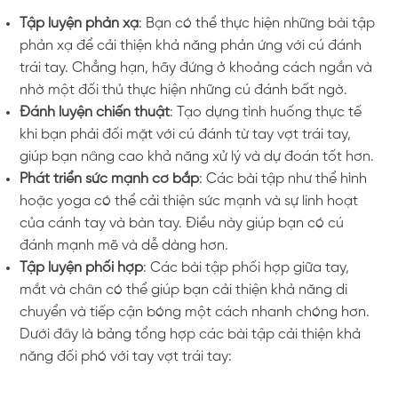
Tập luyện phản xạ
: Bạn có thể thực hiện những bài tập
phản xạ để cải thiện khả năng phản ứng với cú đánh
trái tay. Chẳng hạn, hãy đứng ở khoảng cách ngắn và
nhờ một đối thủ thực hiện những cú đánh bất ngờ.
Đánh luyện chiến thuật
: Tạo dựng tình huống thực tế
khi bạn phải đối mặt với cú đánh từ tay vợt trái tay,
giúp bạn nâng cao khả năng xử lý và dự đoán tốt hơn.
Phát triển sức mạnh cơ bắp
: Các bài tập như thể hình
hoặc yoga có thể cải thiện sức mạnh và sự linh hoạt
của cánh tay và bàn tay. Điều này giúp bạn có cú
đánh mạnh mẽ và dễ dàng hơn.
Tập luyện phối hợp
: Các bài tập phối hợp giữa tay,
mắt và chân có thể giúp bạn cải thiện khả năng di
chuyển và tiếp cận bóng một cách nhanh chóng hơn.
Dưới đây là bảng tổng hợp các bài tập cải thiện khả
năng đối phó với tay vợt trái tay: