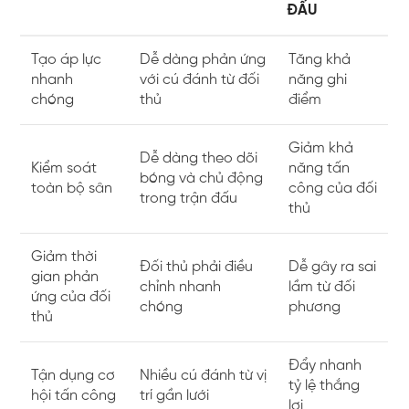
ĐẤU
Tạo áp lực
Dễ dàng phản ứng
Tăng khả
nhanh
với cú đánh từ đối
năng ghi
chóng
thủ
điểm
Giảm khả
Dễ dàng theo dõi
Kiểm soát
năng tấn
bóng và chủ động
toàn bộ sân
công của đối
trong trận đấu
thủ
Giảm thời
Đối thủ phải điều
Dễ gây ra sai
gian phản
chỉnh nhanh
lầm từ đối
ứng của đối
chóng
phương
thủ
Đẩy nhanh
Tận dụng cơ
Nhiều cú đánh từ vị
tỷ lệ thắng
hội tấn công
trí gần lưới
lợi