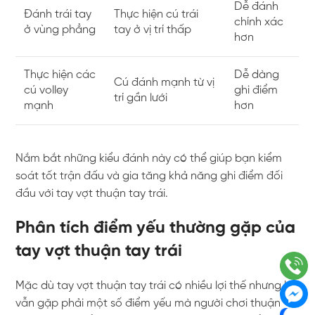
Dễ đánh
Đánh trái tay
Thực hiện cú trái
chính xác
ở vùng phẳng
tay ở vị trí thấp
hơn
Thực hiện các
Dễ dàng
Cú đánh mạnh từ vị
cú volley
ghi điểm
trí gần lưới
mạnh
hơn
Nắm bắt những kiểu đánh này có thể giúp bạn kiểm
soát tốt trận đấu và gia tăng khả năng ghi điểm đối
đầu với tay vợt thuận tay trái.
Phân tích điểm yếu thường gặp của
tay vợt thuận tay trái
Mặc dù tay vợt thuận tay trái có nhiều lợi thế nhưng họ
vẫn gặp phải một số điểm yếu mà người chơi thuận