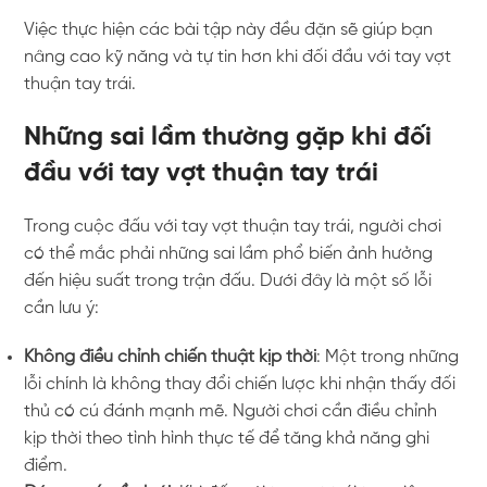
Việc thực hiện các bài tập này đều đặn sẽ giúp bạn
nâng cao kỹ năng và tự tin hơn khi đối đầu với tay vợt
thuận tay trái.
Những sai lầm thường gặp khi đối
đầu với tay vợt thuận tay trái
Trong cuộc đấu với tay vợt thuận tay trái, người chơi
có thể mắc phải những sai lầm phổ biến ảnh hưởng
đến hiệu suất trong trận đấu. Dưới đây là một số lỗi
cần lưu ý:
Không điều chỉnh chiến thuật kịp thời
: Một trong những
lỗi chính là không thay đổi chiến lược khi nhận thấy đối
thủ có cú đánh mạnh mẽ. Người chơi cần điều chỉnh
kịp thời theo tình hình thực tế để tăng khả năng ghi
điểm.