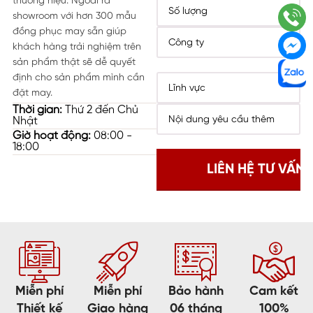
thương hiệu. Ngoài ra
showroom với hơn 300 mẫu
đồng phục may sẵn giúp
khách hàng trải nghiệm trên
sản phẩm thật sẽ dễ quyết
định cho sản phẩm mình cần
đặt may.
Thời gian:
Thứ 2 đến Chủ
Nhật
Giờ hoạt động:
08:00 -
18:00
Miễn phí
Miễn phí
Bảo hành
Cam kết
Thiết kế
Giao hàng
06 tháng
100%