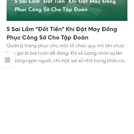
5 Sai Lầm “Đốt Tiền” Khi Đặt May Đồng
Phục Công Sở Cho Tập Đoàn
Quản lý trang phục cho một tổ chức quy mô lớn chưa
bao giờ là bài toán dễ dàng. Khi số lượng nhân sự lên
tới hàng ngàn người, chỉ một sai số nhỏ trong khâu ra
quyết định cũng có thể dẫn đến thiệt hại hàng tỷ
đồng. Nhiều doanh nghiệp đã phải trả giá đắt khi nhận
về những lô hàng kém chất lượng, sai form dáng hoặc
nhân viên từ chối sử dụng. Để bảo vệ ngân sách của tổ
chức, ban lãnh đạo cần một cái nhìn tỉnh táo và chiến
lược. Hãy cùng chuyên gia của Aristino Uniform bóc
tách 5 sai lầm may đồng phục công sở kinh điển nhất.
Đây là cẩm nang sống còn giúp doanh nghiệp tránh
khỏi những cái bẫy "đốt tiền" không đáng có. 1. Sai Lầm