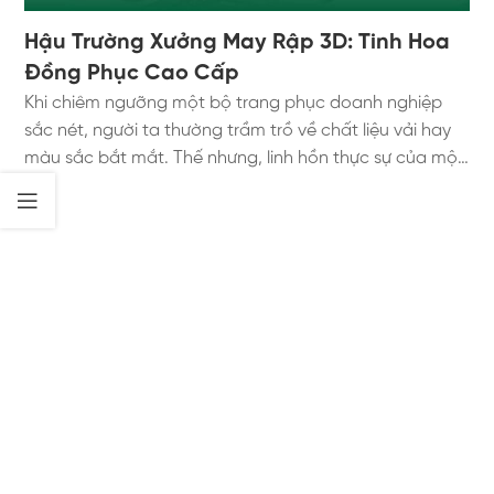
Hậu Trường Xưởng May Rập 3D: Tinh Hoa
Đồng Phục Cao Cấp
Khi chiêm ngưỡng một bộ trang phục doanh nghiệp
sắc nét, người ta thường trầm trồ về chất liệu vải hay
màu sắc bắt mắt. Thế nhưng, linh hồn thực sự của một
chiếc áo lại nằm ở những đường cắt rập được giấu kín
bên trong. Một thước vải đắt đỏ nhất cũng sẽ trở nên
rẻ tiền nếu rơi vào tay một người thợ cắt rập tồi. Tại
Aristino Uniform, chúng tôi không gia công quần áo đại
trà. Chúng tôi kiến tạo nên những tác phẩm nghệ
thuật mang tính ứng dụng cao. Hôm nay, hãy cùng
bước qua cánh cửa hậu trường, tiến vào xưởng may
rập 3D của chúng tôi. Bạn sẽ được tận mắt chứng kiến
tinh hoa kỹ thuật, nơi khởi nguồn của những bộ đồng
phục cao cấp chuẩn mực nhất thị trường. 1. Mặt Trái
Của Ngành Công Nghiệp May Mặc Đại Trà Để hiểu
được giá trị của rập 3D, chúng ta cần nhìn lại cách mà