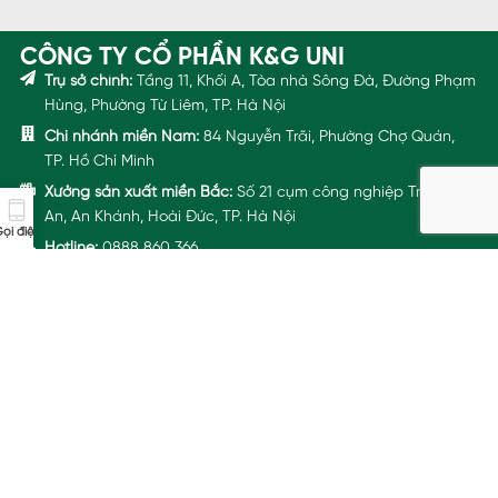
CÔNG TY CỔ PHẦN K&G UNI
Trụ sở chính:
Tầng 11, Khối A, Tòa nhà Sông Đà, Đường Phạm
Hùng, Phường Từ Liêm, TP. Hà Nội
Chi nhánh miền Nam:
84 Nguyễn Trãi, Phường Chợ Quán,
TP. Hồ Chí Minh
Xưởng sản xuất miền Bắc:
Số 21 cụm công nghiệp Trường
An, An Khánh, Hoài Đức, TP. Hà Nội
ọi điện
Hotline:
0888 860 366
Email:
dongphuc@aristino.com
VỀ ARISTINO UNIFORM
HỆ SINH THÁI
Hồ sơ năng lực
Chính sách Giao nhận
Chính sách Bảo hành
Kể chuyện thương hiệu
Cẩm nang tài liệu