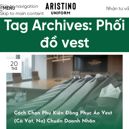
Skip to navigation
MENU
Nhận tư v
Skip to main content
Tag Archives: Phối
đồ vest
20
TH3