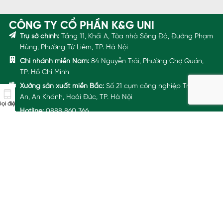
CÔNG TY CỔ PHẦN K&G UNI
Trụ sở chính:
Tầng 11, Khối A, Tòa nhà Sông Đà, Đường Phạm
Hùng, Phường Từ Liêm, TP. Hà Nội
Chi nhánh miền Nam:
84 Nguyễn Trãi, Phường Chợ Quán,
TP. Hồ Chí Minh
Xưởng sản xuất miền Bắc:
Số 21 cụm công nghiệp Trường
An, An Khánh, Hoài Đức, TP. Hà Nội
ọi điện
Hotline:
0888 860 366
Email:
dongphuc@aristino.com
VỀ ARISTINO UNIFORM
HỆ SINH THÁI
Hồ sơ năng lực
Chính sách Giao nhận
Chính sách Bảo hành
Kể chuyện thương hiệu
Cẩm nang tài liệu