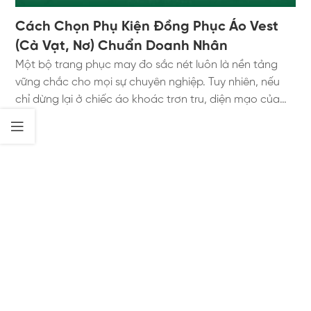
Cách Chọn Phụ Kiện Đồng Phục Áo Vest
(Cà Vạt, Nơ) Chuẩn Doanh Nhân
Một bộ trang phục may đo sắc nét luôn là nền tảng
vững chắc cho mọi sự chuyên nghiệp. Tuy nhiên, nếu
chỉ dừng lại ở chiếc áo khoác trơn tru, diện mạo của
bạn đôi khi sẽ trở nên quá an toàn và đơn điệu. Trong
ngôn ngữ của thời trang doanh nhân, sự khác biệt giữa
một nhân viên bình thường và một quý ông/quý bà
đẳng cấp nằm ở những tiểu tiết. Đó chính là sức mạnh
của các món phụ kiện đồng phục áo vest. Việc khéo
léo điểm xuyết một chiếc cà vạt lụa, một chiếc nơ cổ
thanh lịch hay một chiếc khăn cài túi ngực (Pocket
Square) sẽ lập tức biến bộ đồng phục áo vest cứng
nhắc thành một tác phẩm nghệ thuật mang đậm dấu
ấn cá nhân. Hãy cùng Aristino Uniform khám phá
những quy tắc phối phụ kiện đỉnh cao, giúp bạn tự tin
làm chủ mọi không gian giao tiếp. 1. Tầm Quan Trọng