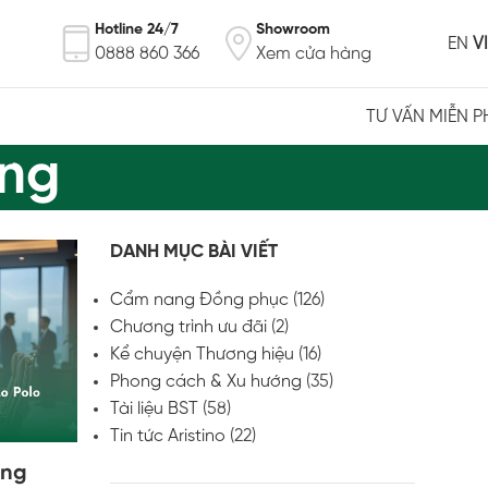
Hotline 24/7
Showroom
EN
VI
0888 860 366
Xem cửa hàng
TƯ VẤN MIỄN P
ớng
DANH MỤC BÀI VIẾT
Cẩm nang Đồng phục
(126)
Chương trình ưu đãi
(2)
Kể chuyện Thương hiệu
(16)
Phong cách & Xu hướng
(35)
Tài liệu BST
(58)
Tin tức Aristino
(22)
ồng