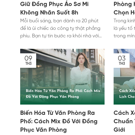
Giữ Đồng Phục Áo Sơ Mi
Phòng 
Không Nhăn Suốt 8h
Chọn H
Mỗi buổi sáng, bạn dành ra 20 phút
Trong kin
để là ủi chiếc áo công ty thật phẳng
là yếu tố
phiu. Bạn tự tin bước ra khỏi nhà với
trong mìn
diện mạo vô cùng tươm tất. Thế
lớn và là
nhưng, chỉ sau một cuốc xe công
năng lượ
09
03
nghệ hoặc vài giờ ngồi gõ máy tính,
mực khôn
TH3
TH3
phần bụng và nách áo đã xuất hiện
hay chất 
những nếp gấp chằng chịt. Sự luộm
màu sắc 
thuộm này ngay lập tức "trừ điểm"
thương hi
thanh lịch của bạn trong mắt đối tác
tổ chức. 
và đồng nghiệp. Làm thế nào để giải
sự giao t
thoát bản thân khỏi cơn ác mộng
đại và tr
này? Hôm nay, Aristino Uniform sẽ bật
càng trở 
Biến Hóa Từ Văn Phòng Ra
Cách X
mí cho bạn những tuyệt chiêu giữ
Aristino
Phố: Cách Mix Đồ Với Đồng
Chuẩn 
đồng phục áo sơ mi không nhăn cực
đồng phụ
Phục Văn Phòng
Giới
kỳ hiệu quả. Đồng thời, chúng tôi sẽ
tôi sẽ hư