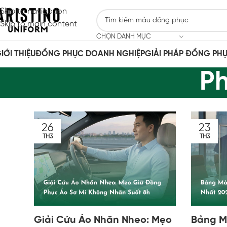
Skip to navigation
Skip to main content
CHỌN DANH MỤC
IỚI THIỆU
ĐỒNG PHỤC DOANH NGHIỆP
GIẢI PHÁP ĐỒNG PH
Ph
26
23
TH3
TH3
Giải Cứu Áo Nhăn Nheo: Mẹo
Bảng M