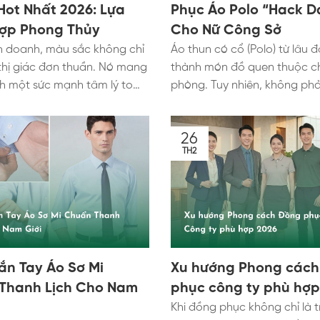
Hot Nhất 2026: Lựa
Phục Áo Polo “Hack 
ợp Phong Thủy
Cho Nữ Công Sở
h doanh, màu sắc không chỉ
Áo thun có cổ (Polo) từ lâu đ
 thị giác đơn thuần. Nó mang
thành món đồ quen thuộc c
h một sức mạnh tâm lý to
phòng. Tuy nhiên, không phả
 hiện thân của các nguồn
nào cũng mặn mà với item n
ng. Một bộ trang phục chuẩn
Nguyên nhân là do thiết kế 
26
g chỉ cần form dáng đẹp
thường mang hơi hướng nam 
TH2
liệu tốt. Nó còn phải sở hữu
năng động. Nếu không biết 
cộng hưởng với bản sắc
hợp, nó rất dễ khiến phái đẹ
ệu và mang lại sinh khí cho
dáng", lộ vòng eo bánh mì 
Khi bước vào kỷ nguyên mới,
tỷ lệ cơ thể mất cân đối. Đừ
hoa giữa gu thẩm mỹ hiện
chiếc áo công ty vào góc t
iết lý phương Đông ngày
nay, Aristino Uniform sẽ bật
nên khăng khít. Hãy cùng
tuyệt chiêu sơ vin đồng phụ
ắn Tay Áo Sơ Mi
Xu hướng Phong các
 Uniform khám phá bảng màu
đỉnh cao. Những bí quyết nà
Thanh Lịch Cho Nam
phục công ty phù hợp
c văn phòng 2026. Chúng
bạn "hack dáng" thần kỳ, kéo
Khi đồng phục không chỉ là 
ớng dẫn bạn cách lựa chọn
chân và biến hóa thành một