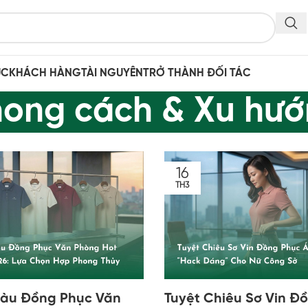
ỤC
KHÁCH HÀNG
TÀI NGUYÊN
TRỞ THÀNH ĐỐI TÁC
ong cách & Xu hư
16
TH3
àu Đồng Phục Văn
Tuyệt Chiêu Sơ Vin Đ