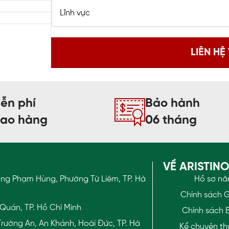
r and Associates, khách
u hướng tin tưởng hơn vào
n mặc đồng phục chuyên
iúp tăng độ nhận diện và uy
 Viên Đồng phục chất lượng
ễn phí
Bảo hành
iao hàng
06 tháng
VỀ ARISTIN
ờng Phạm Hùng, Phường Từ Liêm, TP. Hà
Hồ sơ nă
Chính sách 
Quán, TP. Hồ Chí Minh
Chính sách 
rường An, An Khánh, Hoài Đức, TP. Hà
Kể chuyện th