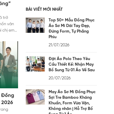
Dáng”
BÀI VIẾT MỚI NHẤT
ã trở
Top 50+ Mẫu Đồng Phục
hốn văn
Áo Sơ Mi Dài Tay Đẹp,
i chị em
Đứng Form, Tự Phẳng
ày.
Phiu
áo polo
21/07/2026
tính,
cách phối
Đặt Áo Polo Theo Yêu
p bị "dìm
Cầu Thiết Kế: Nhận May
hoặc làm
Bổ Sung Từ 01 Áo Về Sau
ng vội cất
20/07/2026
ủ! Hôm
 mí những
May Áo Sơ Mi Đồng Phục
c áo polo
h Đồng
Sợi Tre Bamboo Kháng
y sẽ giúp
 2026
Khuẩn, Form Vừa Vặn,
 dài đôi
Không nhăn | Hỗ Trợ Bổ
trang
 quý cô