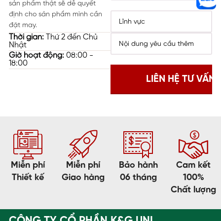
sản phẩm thật sẽ dễ quyết
định cho sản phẩm mình cần
đặt may.
Thời gian:
Thứ 2 đến Chủ
Nhật
Giờ hoạt động:
08:00 -
18:00
Miễn phí
Miễn phí
Bảo hành
Cam kết
Thiết kế
Giao hàng
06 tháng
100%
Chất lượng
CÔNG TY CỔ PHẦN K&G UNI