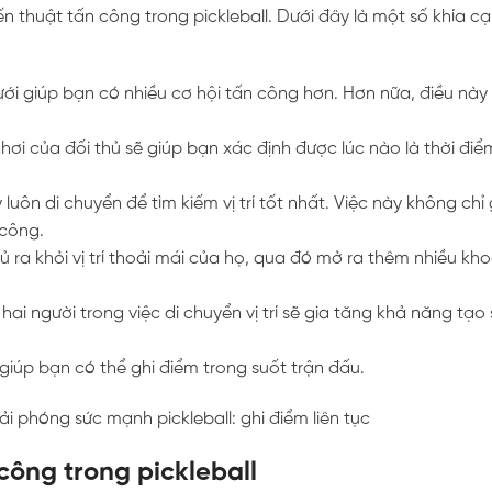
iến thuật tấn công trong pickleball. Dưới đây là một số khía cạ
 lưới giúp bạn có nhiều cơ hội tấn công hơn. Hơn nữa, điều nà
chơi của đối thủ sẽ giúp bạn xác định được lúc nào là thời điể
luôn di chuyển để tìm kiếm vị trí tốt nhất. Việc này không chỉ
 công.
hủ ra khỏi vị trí thoải mái của họ, qua đó mở ra thêm nhiều kh
a hai người trong việc di chuyển vị trí sẽ gia tăng khả năng tạo
hại giúp bạn có thể ghi điểm trong suốt trận đấu.
công trong pickleball