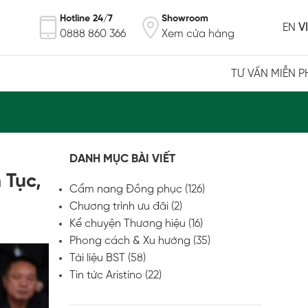
Hotline 24/7
Showroom
EN
VI
0888 860 366
Xem cửa hàng
TƯ VẤN MIỄN P
DANH MỤC BÀI VIẾT
 Tục,
Cẩm nang Đồng phục
(126)
Chương trình ưu đãi
(2)
Kể chuyện Thương hiệu
(16)
Phong cách & Xu hướng
(35)
Tài liệu BST
(58)
Tin tức Aristino
(22)