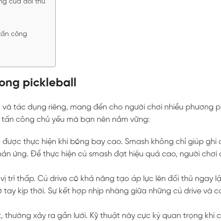
ng của đối thủ
 tấn công
ong pickleball
trò và tác dụng riêng, mang đến cho người chơi nhiều phương 
ật tấn công chủ yếu mà bạn nên nắm vững:
 được thực hiện khi bóng bay cao. Smash không chỉ giúp ghi
phản ứng. Để thực hiện cú smash đạt hiệu quả cao, người chơi
ị trí thấp. Cú drive có khả năng tạo áp lực lên đối thủ ngay lậ
 tay kịp thời. Sự kết hợp nhịp nhàng giữa những cú drive và c
 thường xảy ra gần lưới. Kỹ thuật này cực kỳ quan trọng khi 