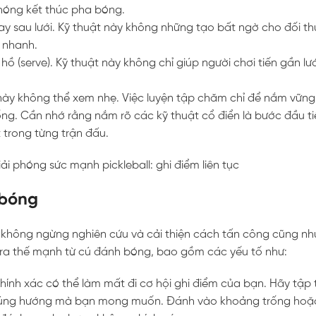
 chóng kết thúc pha bóng.
gay sau lưới. Kỹ thuật này không những tạo bất ngờ cho đối t
 nhanh.
hồ (serve). Kỹ thuật này không chỉ giúp người chơi tiến gần l
 này không thể xem nhẹ. Việc luyện tập chăm chỉ để nắm vững
ng. Cần nhớ rằng nắm rõ các kỹ thuật cổ điển là bước đầu tiê
 trong từng trận đấu.
 bóng
ần không ngừng nghiên cứu và cải thiện cách tấn công cũng n
o ra thế mạnh từ cú đánh bóng, bao gồm các yếu tố như:
ính xác có thể làm mất đi cơ hội ghi điểm của bạn. Hãy tập 
đi đúng hướng mà bạn mong muốn. Đánh vào khoảng trống hoặ