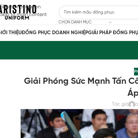
Skip to navigation
Skip to main content
CHỌN DANH MỤC
IỚI THIỆU
ĐỒNG PHỤC DOANH NGHIỆP
GIẢI PHÁP ĐỒNG PH
P
Giải Phóng Sức Mạnh Tấn Côn
Áp
Tác giả
a