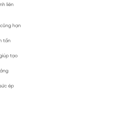
nh liên
y cũng hạn
m tấn
 giúp tạo
oảng
 sức ép