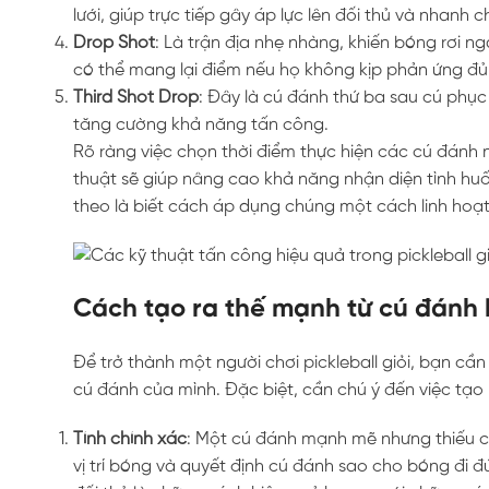
lưới, giúp trực tiếp gây áp lực lên đối thủ và nhanh
Drop Shot
: Là trận địa nhẹ nhàng, khiến bóng rơi n
có thể mang lại điểm nếu họ không kịp phản ứng đủ
Third Shot Drop
: Đây là cú đánh thứ ba sau cú phục 
tăng cường khả năng tấn công.
Rõ ràng việc chọn thời điểm thực hiện các cú đánh
thuật sẽ giúp nâng cao khả năng nhận diện tình huố
theo là biết cách áp dụng chúng một cách linh hoạt
Cách tạo ra thế mạnh từ cú đánh
Để trở thành một người chơi pickleball giỏi, bạn c
cú đánh của mình. Đặc biệt, cần chú ý đến việc tạ
Tính chính xác
: Một cú đánh mạnh mẽ nhưng thiếu ch
vị trí bóng và quyết định cú đánh sao cho bóng 