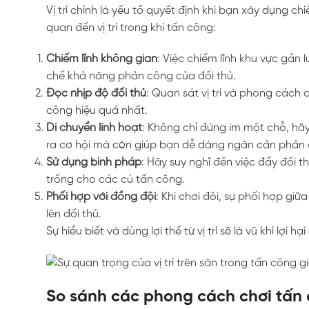
Vị trí chính là yếu tố quyết định khi bạn xây dựng ch
quan đến vị trí trong khi tấn công:
Chiếm lĩnh không gian
: Việc chiếm lĩnh khu vực gần
chế khả năng phản công của đối thủ.
Đọc nhịp độ đối thủ
: Quan sát vị trí và phong cách 
công hiệu quả nhất.
Di chuyển linh hoạt
: Không chỉ đứng im một chỗ, hãy 
ra cơ hội mà còn giúp bạn dễ dàng ngăn cản phản
Sử dụng binh pháp
: Hãy suy nghĩ đến việc đẩy đối t
trống cho các cú tấn công.
Phối hợp với đồng đội
: Khi chơi đôi, sự phối hợp giữ
lên đối thủ.
Sự hiểu biết và dùng lợi thế từ vị trí sẽ là vũ khí lợi 
So sánh các phong cách chơi tấn 