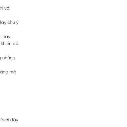
i với
Hãy chú ý
n hay
 khiến đối
ng những
 năng mà
 Dưới đây