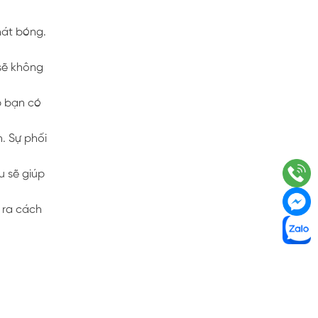
hát bóng.
sẽ không
p bạn có
. Sự phối
u sẽ giúp
 ra cách