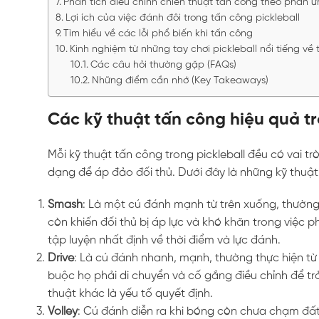
Phân tích điều chỉnh chiến thuật tấn công theo phản ứ
Lợi ích của việc đánh đôi trong tấn công pickleball
Tìm hiểu về các lỗi phổ biến khi tấn công
Kinh nghiệm từ những tay chơi pickleball nổi tiếng về
Các câu hỏi thường gặp (FAQs)
Những điểm cần nhớ (Key Takeaways)
Các kỹ thuật tấn công hiệu quả tr
Mỗi kỹ thuật tấn công trong pickleball đều có vai 
dạng để áp đảo đối thủ. Dưới đây là những kỹ thu
Smash
: Là một cú đánh mạnh từ trên xuống, thường
còn khiến đối thủ bị áp lực và khó khăn trong việc 
tập luyện nhất định về thời điểm và lực đánh.
Drive
: Là cú đánh nhanh, mạnh, thường thực hiện từ v
buộc họ phải di chuyển và cố gắng điều chỉnh để trở
thuật khác là yếu tố quyết định.
Volley
: Cú đánh diễn ra khi bóng còn chưa chạm đất,