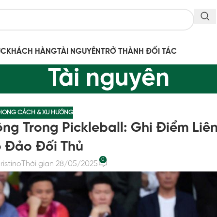
ỤC
KHÁCH HÀNG
TÀI NGUYÊN
TRỞ THÀNH ĐỐI TÁC
Tài nguyên
HONG CÁCH & XU HƯỚNG
g Trong Pickleball: Ghi Điểm Liên
 Đảo Đối Thủ
0
ristino
Thời gian 28/05/2025