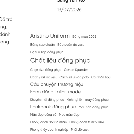
Sung Từ 1 Áo
19/07/2026
Để trở
ọng.
 đánh
Aristino Uniform
Bảng màu 2026
trong
Bảng size chuẩn
Bảo quản áo vest
Bộ sưu tập đồng phục
Chất liệu đồng phục
Chọn size đồng phục
Cotton Spandex
Cách giặt áo vest
Cách sơ vin áo polo
Cá nhân hóa
Câu chuyện thương hiệu
Form dáng Tailor-made
Khuyến mãi đồng phục
Kinh nghiệm may đồng phục
Lookbook đồng phục
Màu sắc đồng phục
Mặc đẹp công sở
Mẹo mặc đẹp
Phong cách doanh nhân
Phong cách Minimalism
Phong thủy doanh nghiệp
Phối đồ vest