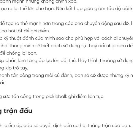
ú đánh mạnh nhưng không chính xác.
ạo ra lợi thế lớn cho bạn. Nên kết hợp giữa giảm tốc độ đôi kh
i để tạo ra thế mạnh hơn trong các pha chuyển động sau đó. 
 cơ hội tốt để ghi điểm.
 các kỹ thuật đánh của mình sao cho phù hợp với cách di chuyể
hơi thông minh sẽ biết cách sử dụng sự thay đổi nhịp điệu để
để chống lại bạn.
p phần làm tăng áp lực lên đối thủ. Hãy thỉnh thoảng sử dụ
 kịp trở tay.
mạnh tấn công trong mỗi cú đánh, bạn sẽ có được những kỹ
đấu.
g trận đấu
t ghi điểm áp đảo sẽ quyết định đến cơ hội thắng trận của bạn.