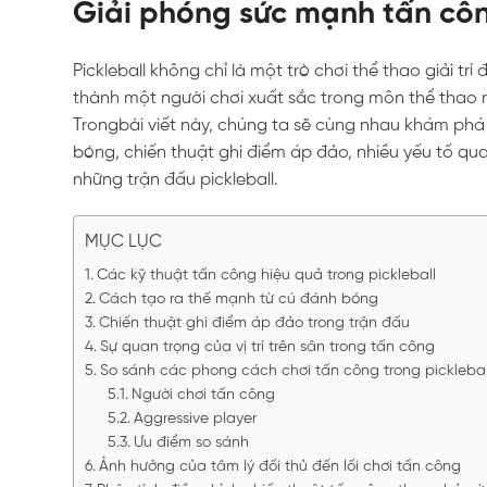
Giải phóng sức mạnh tấn côn
Pickleball không chỉ là một trò chơi thể thao giải tr
thành một người chơi xuất sắc trong môn thể thao n
Trongbài viết này, chúng ta sẽ cùng nhau khám phá
bóng, chiến thuật ghi điểm áp đảo, nhiều yếu tố qua
những trận đấu pickleball.
MỤC LỤC
Các kỹ thuật tấn công hiệu quả trong pickleball
Cách tạo ra thế mạnh từ cú đánh bóng
Chiến thuật ghi điểm áp đảo trong trận đấu
Sự quan trọng của vị trí trên sân trong tấn công
So sánh các phong cách chơi tấn công trong picklebal
Người chơi tấn công
Aggressive player
Ưu điểm so sánh
Ảnh hưởng của tâm lý đối thủ đến lối chơi tấn công