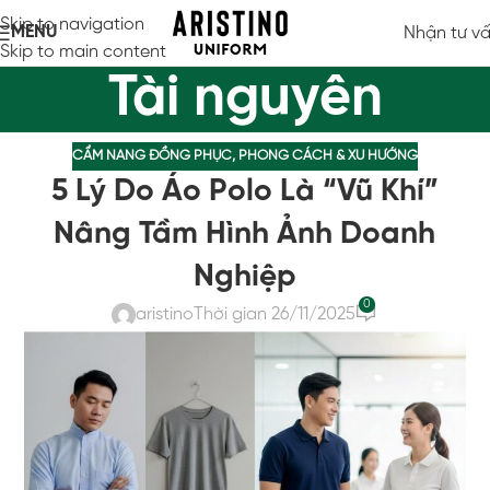
Skip to navigation
MENU
Nhận tư v
Skip to main content
Tài nguyên
CẨM NANG ĐỒNG PHỤC
,
PHONG CÁCH & XU HƯỚNG
5 Lý Do Áo Polo Là “Vũ Khí”
Nâng Tầm Hình Ảnh Doanh
Nghiệp
0
aristino
Thời gian 26/11/2025