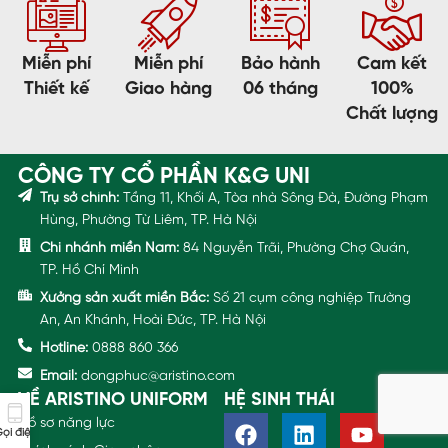
Miễn phí
Miễn phí
Bảo hành
Cam kết
Thiết kế
Giao hàng
06 tháng
100%
Chất lượng
CÔNG TY CỔ PHẦN K&G UNI
Trụ sở chính:
Tầng 11, Khối A, Tòa nhà Sông Đà, Đường Phạm
Hùng, Phường Từ Liêm, TP. Hà Nội
Chi nhánh miền Nam:
84 Nguyễn Trãi, Phường Chợ Quán,
TP. Hồ Chí Minh
Xưởng sản xuất miền Bắc:
Số 21 cụm công nghiệp Trường
An, An Khánh, Hoài Đức, TP. Hà Nội
Hotline:
0888 860 366
Email:
dongphuc@aristino.com
VỀ ARISTINO UNIFORM
HỆ SINH THÁI
Hồ sơ năng lực
ọi điện