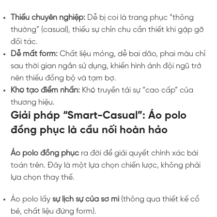
Thiếu chuyên nghiệp:
Dễ bị coi là trang phục “thông
thường” (casual), thiếu sự chỉn chu cần thiết khi gặp gỡ
đối tác.
Dễ mất form:
Chất liệu mỏng, dễ bai dão, phai màu chỉ
sau thời gian ngắn sử dụng, khiến hình ảnh đội ngũ trở
nên thiếu đồng bộ và tạm bợ.
Khó tạo điểm nhấn:
Khó truyền tải sự “cao cấp” của
thương hiệu.
Giải pháp “Smart-Casual”: Áo polo
đồng phục là cầu nối hoàn hảo
Áo polo đồng phục
ra đời để giải quyết chính xác bài
toán trên. Đây là một lựa chọn chiến lược, không phải
lựa chọn thay thế.
Áo polo lấy
sự lịch sự của sơ mi
(thông qua thiết kế cổ
bẻ, chất liệu đứng form).