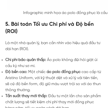
Infographic minh họa áo polo đồng phục là cầu n
5. Bài toán Tối ưu Chi phí và Độ bền
(ROI)
Là một nhà quản lý, bạn cần nhìn vào hiệu quả đầu tư
dài hạn (ROI).
Chi phí bảo quản thấp:
Áo polo không đòi hỏi giặt ủi
cầu kỳ như sơ mi.
Độ bền cao:
Một chiếc
áo polo đồng phục
cao cấp từ
Aristino Uniform, với kỹ thuật dệt và xử lý vải tiên tiến,
sẽ có độ bền form, độ giữ màu vượt trội so với áo thun
thông thường.
Tần suất thay mới thấp:
Đầu tư một lần cho sản phẩm
chất lượng sẽ tiết kiệm chi phí thay mới đồng phục