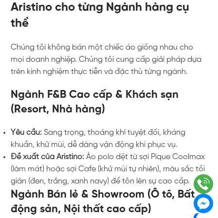
Aristino cho từng Ngành hàng cụ
thể
Chúng tôi không bán một chiếc áo giống nhau cho
mọi doanh nghiệp. Chúng tôi cung cấp giải pháp dựa
trên kinh nghiệm thực tiễn và đặc thù từng ngành.
Ngành F&B Cao cấp & Khách sạn
(Resort, Nhà hàng)
Yêu cầu:
Sang trọng, thoáng khí tuyệt đối, kháng
khuẩn, khử mùi, dễ dàng vận động khi phục vụ.
Đề xuất của Aristino:
Áo polo dệt từ sợi Pique Coolmax
(làm mát) hoặc sợi Cafe (khử mùi tự nhiên), màu sắc tối
giản (đen, trắng, xanh navy) để tôn lên sự cao cấp.
Ngành Bán lẻ & Showroom (Ô tô, Bất
động sản, Nội thất cao cấp)