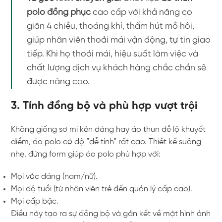
polo đồng phục
cao cấp với khả năng co
giãn 4 chiều, thoáng khí, thấm hút mồ hôi,
giúp nhân viên thoải mái vận động, tự tin giao
tiếp. Khi họ thoải mái, hiệu suất làm việc và
chất lượng dịch vụ khách hàng chắc chắn sẽ
được nâng cao.
3. Tính đồng bộ và phù hợp vượt trội
Không giống sơ mi kén dáng hay áo thun dễ lộ khuyết
điểm, áo polo có độ “dễ tính” rất cao. Thiết kế suông
nhẹ, đứng form giúp áo polo phù hợp với:
Mọi vóc dáng (nam/nữ).
Mọi độ tuổi (từ nhân viên trẻ đến quản lý cấp cao).
Mọi cấp bậc.
Điều này tạo ra sự đồng bộ và gắn kết về mặt hình ảnh