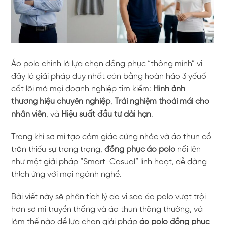
Áo polo chính là lựa chọn đồng phục “thông minh” vì
đây là giải pháp duy nhất cân bằng hoàn hảo 3 yếuố
cốt lõi mà mọi doanh nghiệp tìm kiếm:
Hình ảnh
thương hiệu chuyên nghiệp
,
Trải nghiệm thoải mái cho
nhân viên
, và
Hiệu suất đầu tư dài hạn
.
Trong khi sơ mi tạo cảm giác cứng nhắc và áo thun cổ
tròn thiếu sự trang trọng,
đồng phục áo polo
nổi lên
như một giải pháp “Smart-Casual” linh hoạt, dễ dàng
thích ứng với mọi ngành nghề.
Bài viết này sẽ phân tích lý do vì sao áo polo vượt trội
hơn sơ mi truyền thống và áo thun thông thường, và
làm thế nào để lựa chọn giải pháp
áo polo đồng phục