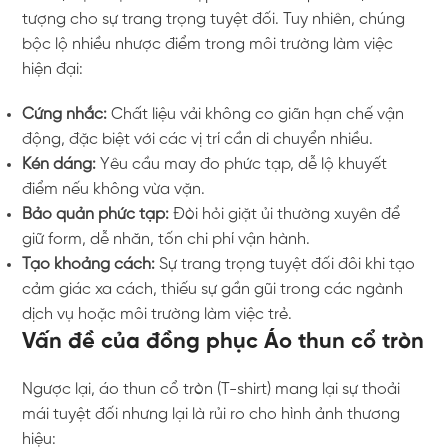
tượng cho sự trang trọng tuyệt đối. Tuy nhiên, chúng
bộc lộ nhiều nhược điểm trong môi trường làm việc
hiện đại:
Cứng nhắc:
Chất liệu vải không co giãn hạn chế vận
động, đặc biệt với các vị trí cần di chuyển nhiều.
Kén dáng:
Yêu cầu may đo phức tạp, dễ lộ khuyết
điểm nếu không vừa vặn.
Bảo quản phức tạp:
Đòi hỏi giặt ủi thường xuyên để
giữ form, dễ nhăn, tốn chi phí vận hành.
Tạo khoảng cách:
Sự trang trọng tuyệt đối đôi khi tạo
cảm giác xa cách, thiếu sự gần gũi trong các ngành
dịch vụ hoặc môi trường làm việc trẻ.
Vấn đề của đồng phục Áo thun cổ tròn
Ngược lại, áo thun cổ tròn (T-shirt) mang lại sự thoải
mái tuyệt đối nhưng lại là rủi ro cho hình ảnh thương
hiệu: