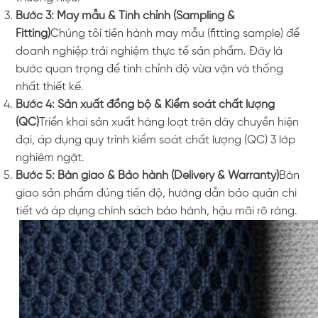
Bước 3: May mẫu & Tinh chỉnh (Sampling &
Fitting)
Chúng tôi tiến hành may mẫu (fitting sample) để
doanh nghiệp trải nghiệm thực tế sản phẩm. Đây là
bước quan trọng để tinh chỉnh độ vừa vặn và thống
nhất thiết kế.
Bước 4: Sản xuất đồng bộ & Kiểm soát chất lượng
(QC)
Triển khai sản xuất hàng loạt trên dây chuyền hiện
đại, áp dụng quy trình kiểm soát chất lượng (QC) 3 lớp
nghiêm ngặt.
Bước 5: Bàn giao & Bảo hành (Delivery & Warranty)
Bàn
giao sản phẩm đúng tiến độ, hướng dẫn bảo quản chi
tiết và áp dụng chính sách bảo hành, hậu mãi rõ ràng.