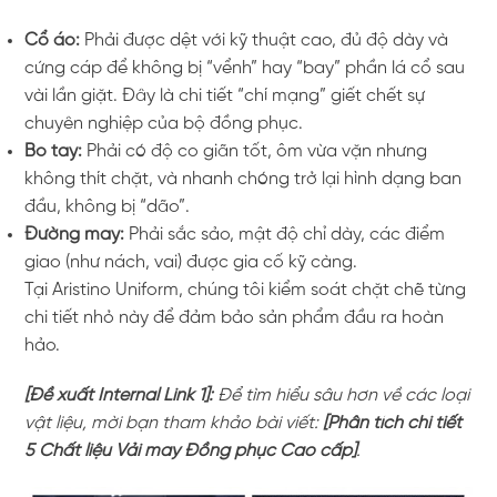
Cổ áo:
Phải được dệt với kỹ thuật cao, đủ độ dày và
cứng cáp để không bị “vểnh” hay “bay” phần lá cổ sau
vài lần giặt. Đây là chi tiết “chí mạng” giết chết sự
chuyên nghiệp của bộ đồng phục.
Bo tay:
Phải có độ co giãn tốt, ôm vừa vặn nhưng
không thít chặt, và nhanh chóng trở lại hình dạng ban
đầu, không bị “dão”.
Đường may:
Phải sắc sảo, mật độ chỉ dày, các điểm
giao (như nách, vai) được gia cố kỹ càng.
Tại Aristino Uniform, chúng tôi kiểm soát chặt chẽ từng
chi tiết nhỏ này để đảm bảo sản phẩm đầu ra hoàn
hảo.
[Đề xuất Internal Link 1]:
Để tìm hiểu sâu hơn về các loại
vật liệu, mời bạn tham khảo bài viết:
[Phân tích chi tiết
5 Chất liệu Vải may Đồng phục Cao cấp]
.