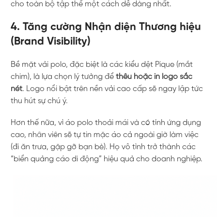
cho toàn bộ tập thể một cách dễ dàng nhất.
4. Tăng cường Nhận diện Thương hiệu
(Brand Visibility)
Bề mặt vải polo, đặc biệt là các kiểu dệt Pique (mắt
chim), là lựa chọn lý tưởng để
thêu hoặc in logo sắc
nét
. Logo nổi bật trên nền vải cao cấp sẽ ngay lập tức
thu hút sự chú ý.
Hơn thế nữa, vì áo polo thoải mái và có tính ứng dụng
cao, nhân viên sẽ tự tin mặc áo cả ngoài giờ làm việc
(đi ăn trưa, gặp gỡ bạn bè). Họ vô tình trở thành các
“biển quảng cáo di động” hiệu quả cho doanh nghiệp.