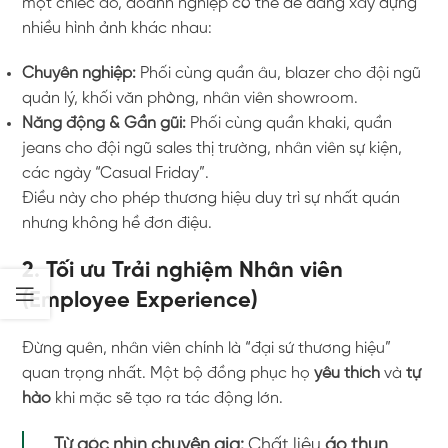
một chiếc áo, doanh nghiệp có thể dễ dàng xây dựng
nhiều hình ảnh khác nhau:
Chuyên nghiệp:
Phối cùng quần âu, blazer cho đội ngũ
quản lý, khối văn phòng, nhân viên showroom.
Năng động & Gần gũi:
Phối cùng quần khaki, quần
jeans cho đội ngũ sales thị trường, nhân viên sự kiện,
các ngày “Casual Friday”.
Điều này cho phép thương hiệu duy trì sự nhất quán
nhưng không hề đơn điệu.
2. Tối ưu Trải nghiệm Nhân viên
(Employee Experience)
Đừng quên, nhân viên chính là “đại sứ thương hiệu”
quan trọng nhất. Một bộ đồng phục họ
yêu thích
và
tự
hào
khi mặc sẽ tạo ra tác động lớn.
Từ góc nhìn chuyên gia:
Chất liệu
áo thun