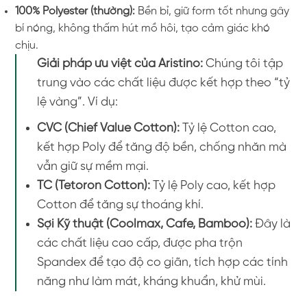
100% Polyester (thường):
Bền bỉ, giữ form tốt nhưng gây
bí nóng, không thấm hút mồ hôi, tạo cảm giác khó
chịu.
Giải pháp ưu việt của Aristino:
Chúng tôi tập
trung vào các chất liệu được kết hợp theo “tỷ
lệ vàng”. Ví dụ:
CVC (Chief Value Cotton):
Tỷ lệ Cotton cao,
kết hợp Poly để tăng độ bền, chống nhăn mà
vẫn giữ sự mềm mại.
TC (Tetoron Cotton):
Tỷ lệ Poly cao, kết hợp
Cotton để tăng sự thoáng khí.
Sợi Kỹ thuật (Coolmax, Cafe, Bamboo):
Đây là
các chất liệu cao cấp, được pha trộn
Spandex để tạo độ co giãn, tích hợp các tính
năng như làm mát, kháng khuẩn, khử mùi.