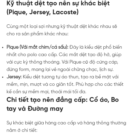
Kỹ thuật dệt tạo nên sự khác biệt
(Pique, Jersey, Lacoste)
Cùng một loại sợi nhưng kỹ thuật dệt khác nhau sẽ
cho ra sản phẩm khác nhau:
Pique (Vải mắt chim/cá sấu):
Đây là kiểu dệt phổ biến
nhất cho polo cao cấp. Các mắt dệt tạo độ hở, giúp
vải cực kỳ thông thoáng. Vải Pique có độ cứng cáp,
đứng form, mang lại vẻ ngoài chững chạc, lịch sự.
Jersey:
Kiểu dệt tương tự áo thun, tạo ra bề mặt vải
mềm, mịn, mượt và co giãn tốt. Phù hợp cho các thiết
kế cần sự mềm mại, thoải mái tối đa.
Chi tiết tạo nên đẳng cấp: Cổ áo, Bo
tay và Đường may
Sự khác biệt giữa hàng cao cấp và hàng thông thường
nằm ở chi tiết: