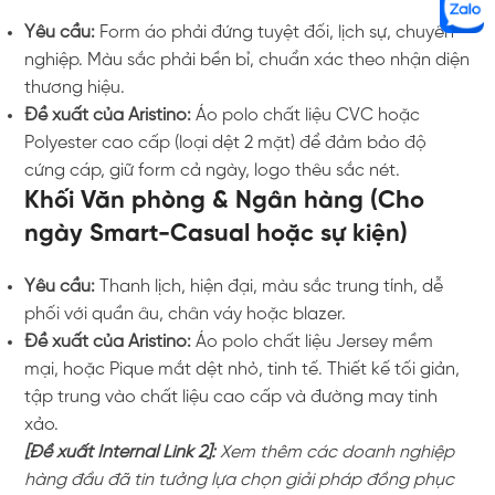
Yêu cầu:
Form áo phải đứng tuyệt đối, lịch sự, chuyên
nghiệp. Màu sắc phải bền bỉ, chuẩn xác theo nhận diện
thương hiệu.
Đề xuất của Aristino:
Áo polo chất liệu CVC hoặc
Polyester cao cấp (loại dệt 2 mặt) để đảm bảo độ
cứng cáp, giữ form cả ngày, logo thêu sắc nét.
Khối Văn phòng & Ngân hàng (Cho
ngày Smart-Casual hoặc sự kiện)
Yêu cầu:
Thanh lịch, hiện đại, màu sắc trung tính, dễ
phối với quần âu, chân váy hoặc blazer.
Đề xuất của Aristino:
Áo polo chất liệu Jersey mềm
mại, hoặc Pique mắt dệt nhỏ, tinh tế. Thiết kế tối giản,
tập trung vào chất liệu cao cấp và đường may tinh
xảo.
[Đề xuất Internal Link 2]:
Xem thêm các doanh nghiệp
hàng đầu đã tin tưởng lựa chọn giải pháp đồng phục