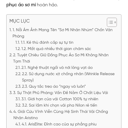
phục áo sơ mi
hoàn hảo.
MỤC LỤC
1. Nỗi Ám Ảnh Mang Tên “Sơ Mi Nhăn Nhúm” Chốn Văn
Phòng
1.1. Kẻ thù đánh cắp sự tự tin
1.2. Mất quá nhiều thời gian chăm sóc
2. Tuyệt Chiêu Giữ Đồng Phục Áo Sơ Mi Không Nhăn
Tạm Thời
2.1. Nghệ thuật ngồi và nới lỏng vạt áo
2.2. Sử dụng nước xịt chống nhăn (Wrinkle Release
Spray)
2.3. Quy tắc treo áo “ngay và luôn”
3. Sự Thật Phũ Phàng: Vấn Đề Nằm Ở Chất Liệu Vải
3.1. Giới hạn của vải Cotton 100% tự nhiên
3.2. Sai lầm khi chọn vải pha Nilon rẻ tiền
4. Giải Cứu Vĩnh Viễn Cùng Hệ Sinh Thái Vải Chống
Nhăn Aristino
4.1. ArisElite: Đỉnh cao của sự phẳng phiu