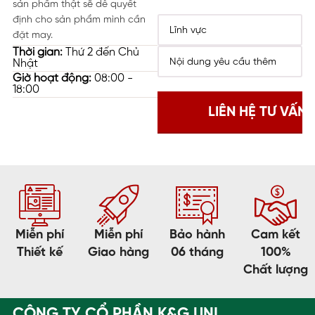
sản phẩm thật sẽ dễ quyết
định cho sản phẩm mình cần
đặt may.
Thời gian:
Thứ 2 đến Chủ
Nhật
Giờ hoạt động:
08:00 -
18:00
Miễn phí
Miễn phí
Bảo hành
Cam kết
Thiết kế
Giao hàng
06 tháng
100%
Chất lượng
CÔNG TY CỔ PHẦN K&G UNI