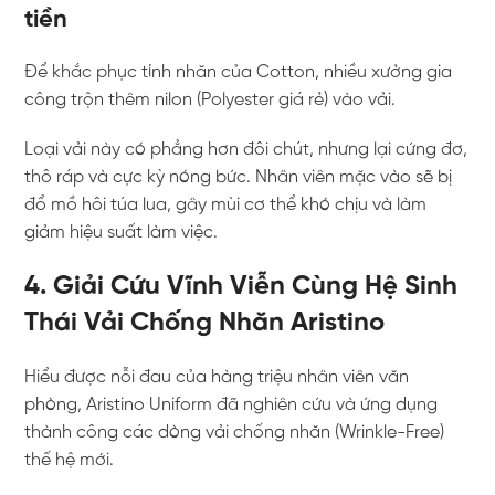
tiền
Để khắc phục tính nhăn của Cotton, nhiều xưởng gia
công trộn thêm nilon (Polyester giá rẻ) vào vải.
Loại vải này có phẳng hơn đôi chút, nhưng lại cứng đơ,
thô ráp và cực kỳ nóng bức. Nhân viên mặc vào sẽ bị
đổ mồ hôi túa lua, gây mùi cơ thể khó chịu và làm
giảm hiệu suất làm việc.
4. Giải Cứu Vĩnh Viễn Cùng Hệ Sinh
Thái Vải Chống Nhăn Aristino
Hiểu được nỗi đau của hàng triệu nhân viên văn
phòng, Aristino Uniform đã nghiên cứu và ứng dụng
thành công các dòng vải chống nhăn (Wrinkle-Free)
thế hệ mới.