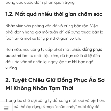
trong các cuộc đàm phán quan trọng.
1.2. Mất quá nhiều thời gian chăm sóc
Nhân viên văn phòng vốn đã vô cùng bận rộn. Việc
phải dành hàng giờ mỗi tuần chỉ để đứng trước bàn là
(bàn ủi) là một sự lãng phí thời gian vô ích.
Hơn nữa, nếu công ty cấp phát một chiếc
đồng phục
áo sơ mi
làm từ chất liệu kém, dù bạn có là ủi kỹ đến
đâu, áo vẫn sẽ nhăn lại ngay lập tức khi bạn ngồi
xuống.
2. Tuyệt Chiêu Giữ Đồng Phục Áo Sơ
Mi Không Nhăn Tạm Thời
Trong lúc chờ đợi công ty đổi sang một loại vải xịn hơn,
bạn có thể áp dụng 3 mẹo “chữa cháy” dưới đây để