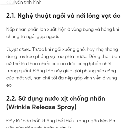
cứu vãn tình hình:
2.1. Nghệ thuật ngồi và nới lỏng vạt áo
Nếp nhăn phần lớn xuất hiện ở vùng bụng và hông khi
chúng ta ngồi gập người.
Tuyệt chiêu:
Trước khi ngồi xuống ghế, hãy nhẹ nhàng
dùng tay kéo phẳng vạt áo phía trước. Đồng thời, bạn
có thể lén tháo chiếc cúc áo dưới cùng (phần nhét
trong quần). Động tác này giúp giải phóng sức căng
của mặt vải, hạn chế tối đa nếp gấp vĩnh viễn ở vùng
eo.
2.2. Sử dụng nước xịt chống nhăn
(
Wrinkle Release Spray
)
Đây là “bảo bối” không thể thiếu trong ngăn kéo làm