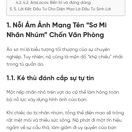
4.2. ArisLacos: Bền bỉ và đứng dáng
5. Lời Kết: Đầu Tư Cho Diện Mạo Là Đầu Tư Sinh Lời
1. Nỗi Ám Ảnh Mang Tên “Sơ Mi
Nhăn Nhúm” Chốn Văn Phòng
Áo sơ mi là biểu tượng tối thượng của sự chuyên
nghiệp. Tuy nhiên, nó cũng là món đồ “khó chiều” nhất
trong tủ quần áo.
1.1. Kẻ thù đánh cắp sự tự tin
Một nếp nhăn nhỏ trên vạt áo có thể làm hỏng toàn
bộ nỗ lực xây dựng hình ảnh của bạn.
Khi chiếc áo bị nhăn nhúm, tổng thể diện mạo sẽ trông
rất mệt mỏi và thiếu sức sống. Nó phát đi một tín hiệu
ngầm về sự cẩu thả, làm giảm đi uy quyền của bạn