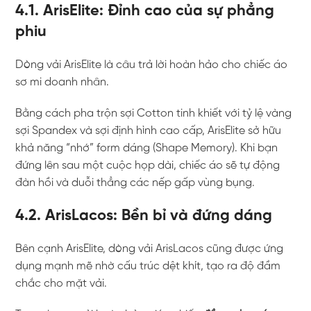
4.1. ArisElite: Đỉnh cao của sự phẳng
phiu
Dòng vải ArisElite là câu trả lời hoàn hảo cho chiếc áo
sơ mi doanh nhân.
Bằng cách pha trộn sợi Cotton tinh khiết với tỷ lệ vàng
sợi Spandex và sợi định hình cao cấp, ArisElite sở hữu
khả năng “nhớ” form dáng (Shape Memory). Khi bạn
đứng lên sau một cuộc họp dài, chiếc áo sẽ tự động
đàn hồi và duỗi thẳng các nếp gấp vùng bụng.
4.2. ArisLacos: Bền bỉ và đứng dáng
Bên cạnh ArisElite, dòng vải ArisLacos cũng được ứng
dụng mạnh mẽ nhờ cấu trúc dệt khít, tạo ra độ đầm
chắc cho mặt vải.