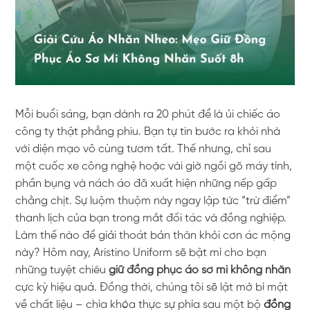
Mỗi buổi sáng, bạn dành ra 20 phút để là ủi chiếc áo
công ty thật phẳng phiu. Bạn tự tin bước ra khỏi nhà
với diện mạo vô cùng tươm tất. Thế nhưng, chỉ sau
một cuốc xe công nghệ hoặc vài giờ ngồi gõ máy tính,
phần bụng và nách áo đã xuất hiện những nếp gấp
chằng chịt. Sự luộm thuộm này ngay lập tức “trừ điểm”
thanh lịch của bạn trong mắt đối tác và đồng nghiệp.
Làm thế nào để giải thoát bản thân khỏi cơn ác mộng
này? Hôm nay, Aristino Uniform sẽ bật mí cho bạn
những tuyệt chiêu
giữ đồng phục áo sơ mi không nhăn
cực kỳ hiệu quả. Đồng thời, chúng tôi sẽ lật mở bí mật
về chất liệu – chìa khóa thực sự phía sau một bộ
đồng