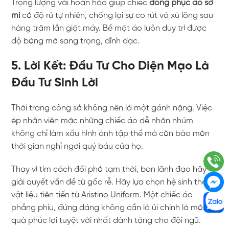
Trọng lượng vải hoàn hảo giúp chiếc
đồng phục áo sơ
mi
có độ rủ tự nhiên, chống lại sự co rút và xù lông sau
hàng trăm lần giặt máy. Bề mặt áo luôn duy trì được
độ bóng mờ sang trọng, đĩnh đạc.
5. Lời Kết: Đầu Tư Cho Diện Mạo Là
Đầu Tư Sinh Lời
Thời trang công sở không nên là một gánh nặng. Việc
ép nhân viên mặc những chiếc áo dễ nhăn nhúm
không chỉ làm xấu hình ảnh tập thể mà còn bào mòn
thời gian nghỉ ngơi quý báu của họ.
Thay vì tìm cách đối phó tạm thời, ban lãnh đạo hãy
giải quyết vấn đề từ gốc rễ. Hãy lựa chọn hệ sinh thái
vật liệu tiên tiến từ Aristino Uniform. Một chiếc áo
phẳng phiu, đứng dáng không cần là ủi chính là món
quà phúc lợi tuyệt vời nhất dành tặng cho đội ngũ.