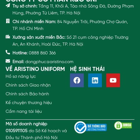
Trụ sở chính:
Tầng 11, Khối A, Tòa nhà Sông Đà, Đường Phạm
Hùng, Phường Từ Liêm, TP. Hà Nội
Chi nhánh miền Nam:
84 Nguyễn Trãi, Phường Chợ Quán,
TP. Hồ Chí Minh
Xưởng sản xuất miền Bắc:
Số 21 cụm công nghiệp Trường
An, An Khánh, Hoài Đức, TP. Hà Nội
Hotline:
0888 860 366
Email:
dongphuc@aristino.com
VỀ ARISTINO UNIFORM
HỆ SINH THÁI
Hồ sơ năng lực
Chính sách Giao nhận
Chính sách Bảo hành
Kể chuyện thương hiệu
Cẩm nang tài liệu
Mã số doanh nghiệp
0105911105
do Sở Kế hoạch và
Đầu tư Thành phố Hà Nội