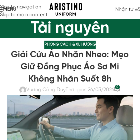
Skip to navigation
MENU
Nhận tư v
Skip to main content
Tài nguyên
PHONG CÁCH & XU HƯỚNG
Giải Cứu Áo Nhăn Nheo: Mẹo
Giữ Đồng Phục Áo Sơ Mi
Không Nhăn Suốt 8h
0
Vương Công Duy
Thời gian 26/03/2026