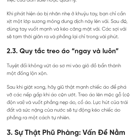
việc của dân sale hoặc quản lý.
Khi phát hiện áo bị nhăn nhẹ ở khuỷu tay, bạn chỉ cần
xịt một lớp sương mỏng dung dịch này lên vải. Sau đó,
dùng tay vuốt mạnh và kéo căng mặt vải. Các sợi vải
sẽ tạm thời giãn ra và phẳng lại chỉ trong vài phút.
2.3. Quy tắc treo áo “ngay và luôn”
Tuyệt đối không vứt áo sơ mi vào giỏ đồ bẩn thành
một đống lộn xộn.
Sau khi giặt xong, hãy giũ thật mạnh chiếc áo để phá
vỡ các nếp gấp khi áo còn ướt. Treo áo lên móc gỗ (có
độn vai) và vuốt phẳng nẹp áo, cổ áo. Lực hút của trái
đất và sức nặng của nước sẽ tự động kéo chiếc áo
phẳng ra một cách tự nhiên.
3. Sự Thật Phũ Phàng: Vấn Đề Nằm