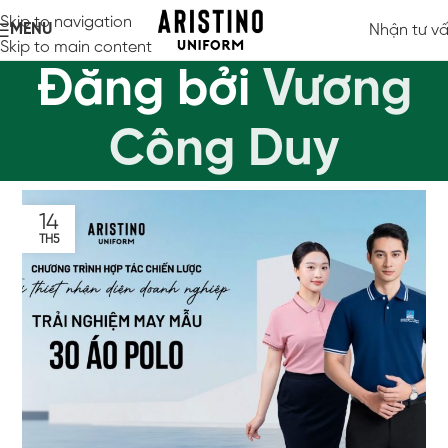
Skip to navigation
MENU
Nhận tư v
Skip to main content
Đăng bởi
Vương
Công Duy
14
TH5