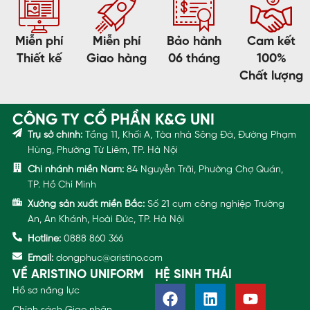
Miễn phí
Miễn phí
Bảo hành
Cam kết
Thiết kế
Giao hàng
06 tháng
100%
Chất lượng
CÔNG TY CỔ PHẦN K&G UNI
Trụ sở chính:
Tầng 11, Khối A, Tòa nhà Sông Đà, Đường Phạm
Hùng, Phường Từ Liêm, TP. Hà Nội
Chi nhánh miền Nam:
84 Nguyễn Trãi, Phường Chợ Quán,
TP. Hồ Chí Minh
Xưởng sản xuất miền Bắc:
Số 21 cụm công nghiệp Trường
An, An Khánh, Hoài Đức, TP. Hà Nội
Hotline:
0888 860 366
Email:
dongphuc@aristino.com
VỀ ARISTINO UNIFORM
HỆ SINH THÁI
Hồ sơ năng lực