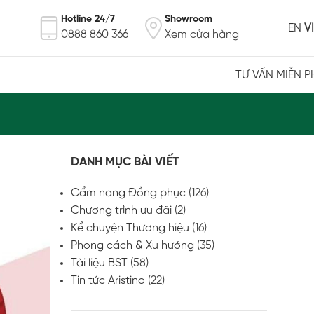
Hotline 24/7
Showroom
EN
VI
0888 860 366
Xem cửa hàng
TƯ VẤN MIỄN P
DANH MỤC BÀI VIẾT
Cẩm nang Đồng phục
(126)
Chương trình ưu đãi
(2)
Kể chuyện Thương hiệu
(16)
Phong cách & Xu hướng
(35)
Tài liệu BST
(58)
Tin tức Aristino
(22)