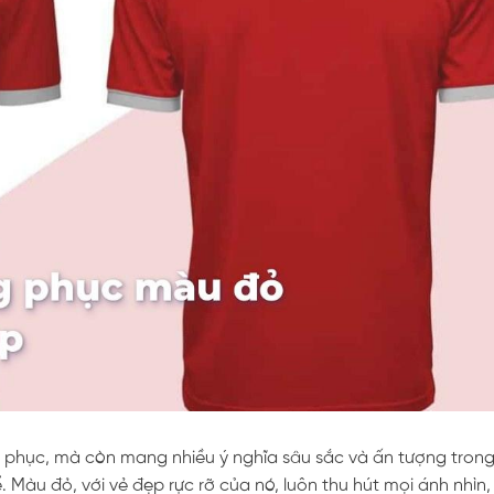
 phục, mà còn mang nhiều ý nghĩa sâu sắc và ấn tượng tron
 Màu đỏ, với vẻ đẹp rực rỡ của nó, luôn thu hút mọi ánh nhìn,