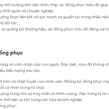
hay môi trường làm việc nhộn nhịp, áo đồng phục màu đỏ giú
sự nhất quán và chuyên nghiệp.
ường được liên kết với sức mạnh và quyền lực trong nhiều nền
à đối tác.
hị và quảng bá thương hiệu, áo đồng phục màu đỏ đóng vai t
đồng phục
ạng và cảm nhận của con người. Đặc biệt, màu đỏ không ch
ều biểu tượng sâu sắc.
ết tâm và nhiệt huyết của nhân viên. Những bộ đồng phục nà
ỗi cá nhân trong tổ chức.
ượng trưng cho sự may mắn và thịnh vượng. Việc trang bị áo
 thể hiện sự tôn trọng văn hóa doanh nghiệp.
ồng phục: