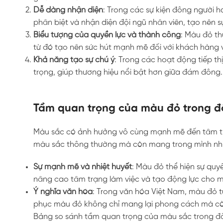
Dễ dàng nhận diện
: Trong các sự kiện đông người 
phân biệt và nhận diện đội ngũ nhân viên, tạo nên 
Biểu tượng của quyền lực và thành công
: Màu đỏ th
từ đó tạo nên sức hút mạnh mẽ đối với khách hàng v
Khả năng tạo sự chú ý
: Trong các hoạt động tiếp t
trọng, giúp thương hiệu nổi bật hơn giữa đám đông.
Tầm quan trọng của màu đỏ trong 
Màu sắc có ảnh hưởng vô cùng mạnh mẽ đến tâm tr
màu sắc thông thường mà còn mang trong mình nhi
Sự mạnh mẽ và nhiệt huyết
: Màu đỏ thể hiện sự quy
nâng cao tâm trạng làm việc và tạo động lực cho m
Ý nghĩa văn hóa
: Trong văn hóa Việt Nam, màu đỏ t
phục màu đỏ không chỉ mang lại phong cách mà còn
Bảng so sánh tầm quan trọng của màu sắc trong đ