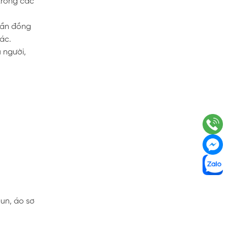
trong các
hần đồng
ác.
 người,
un, áo sơ