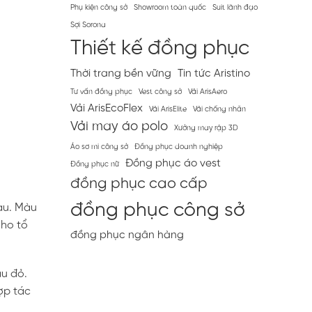
Phụ kiện công sở
Showroom toàn quốc
Suit lãnh đạo
Sợi Sorona
Thiết kế đồng phục
Thời trang bền vững
Tin tức Aristino
Tư vấn đồng phục
Vest công sở
Vải ArisAero
Vải ArisEcoFlex
Vải ArisElite
Vải chống nhăn
Vải may áo polo
Xưởng may rập 3D
Áo sơ mi công sở
Đồng phục doanh nghiệp
Đồng phục áo vest
Đồng phục nữ
đồng phục cao cấp
đồng phục công sở
au. Màu
cho tổ
đồng phục ngân hàng
àu đỏ.
ợp tác