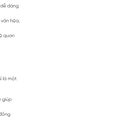
p dễ dàng
 văn hóa,
rò quan
ỉ là một
y giúp
 đồng