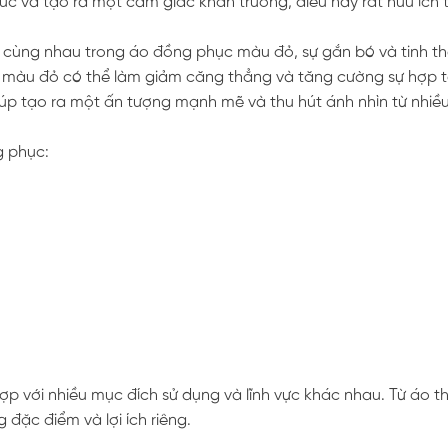
úc và tạo ra một cảm giác khẩn trương, điều này rất hữu ích 
c cùng nhau trong áo đồng phục màu đỏ, sự gắn bó và tinh t
 màu đỏ có thể làm giảm căng thẳng và tăng cường sự hợp t
úp tạo ra một ấn tượng mạnh mẽ và thu hút ánh nhìn từ nhiều
g phục:
 với nhiều mục đích sử dụng và lĩnh vực khác nhau. Từ áo th
 đặc điểm và lợi ích riêng.