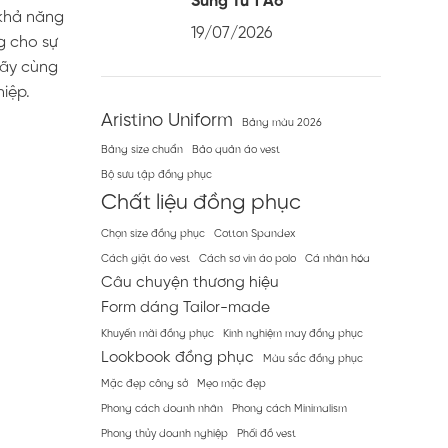
Sung Từ 1 Áo
 khả năng
19/07/2026
g cho sự
Hãy cùng
iệp.
Aristino Uniform
Bảng màu 2026
Bảng size chuẩn
Bảo quản áo vest
Bộ sưu tập đồng phục
Chất liệu đồng phục
Chọn size đồng phục
Cotton Spandex
Cách giặt áo vest
Cách sơ vin áo polo
Cá nhân hóa
Câu chuyện thương hiệu
Form dáng Tailor-made
Khuyến mãi đồng phục
Kinh nghiệm may đồng phục
Lookbook đồng phục
Màu sắc đồng phục
Mặc đẹp công sở
Mẹo mặc đẹp
Phong cách doanh nhân
Phong cách Minimalism
Phong thủy doanh nghiệp
Phối đồ vest