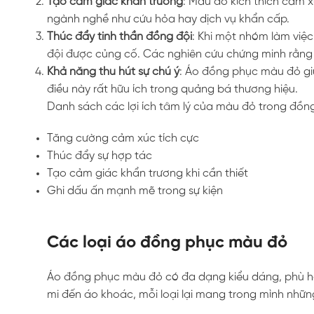
Tạo cảm giác khẩn trương
: Màu đỏ kích thích cảm x
ngành nghề như cứu hỏa hay dịch vụ khẩn cấp.
Thúc đẩy tinh thần đồng đội
: Khi một nhóm làm việ
đội được củng cố. Các nghiên cứu chứng minh rằng
Khả năng thu hút sự chú ý
: Áo đồng phục màu đỏ gi
điều này rất hữu ích trong quảng bá thương hiệu.
Danh sách các lợi ích tâm lý của màu đỏ trong đồn
Tăng cường cảm xúc tích cực
Thúc đẩy sự hợp tác
Tạo cảm giác khẩn trương khi cần thiết
Ghi dấu ấn mạnh mẽ trong sự kiện
Các loại áo đồng phục màu đỏ
Áo đồng phục màu đỏ có đa dạng kiểu dáng, phù hợp
mi đến áo khoác, mỗi loại lại mang trong mình những