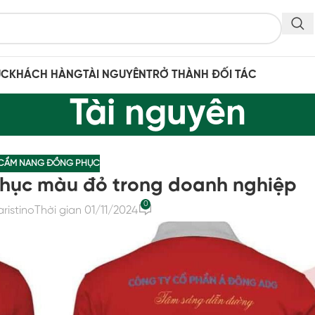
ỤC
KHÁCH HÀNG
TÀI NGUYÊN
TRỞ THÀNH ĐỐI TÁC
Tài nguyên
CẨM NANG ĐỒNG PHỤC
phục màu đỏ trong doanh nghiệp
0
aristino
Thời gian 01/11/2024