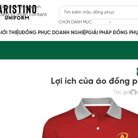
Skip to navigation
Skip to main content
CHỌN DANH MỤC
IỚI THIỆU
ĐỒNG PHỤC DOANH NGHIỆP
GIẢI PHÁP ĐỒNG PH
Lợi ích của áo đồng 
Tác giả