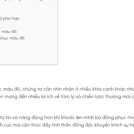
ỏ phù hợp
c màu đỏ
 phục màu đỏ
c màu đỏ, chúng ta cần nhìn nhận ở nhiều khía cạnh khác nh
 mang đến nhiều lợi ích về tâm lý và chiến lược thương mại 
tự tin và năng động hơn khi khoác lên mình bộ đồng phục m
ch cực mà còn thúc đẩy tinh thần đồng đội, khuyến khích sự h