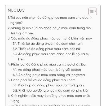
MỤC LỤC
Tại sao nên chọn áo đồng phục màu cam cho doanh
nghiệp?
Những lợi ích của áo đồng phục màu cam trong môi
trường làm việc
Các mẫu áo đồng phục màu cam phổ biến hiện nay
Thiết kế áo đồng phục màu cam cho nam
Thiết kế áo đồng phục màu cam cho nữ
Áo đồng phục màu cam dành cho lễ hội và sự
kiện
Phân loại áo đồng phục màu cam theo chất liệu
Áo đồng phục màu cam bằng vải cotton
Áo đồng phục màu cam bằng vải polyester
Cách phối đồ với áo đồng phục màu cam
Phối hợp áo đồng phục màu cam với quần
Phối hợp áo đồng phục màu cam với phụ kiện
Kinh nghiệm đặt may áo đồng phục màu cam chất
lượng