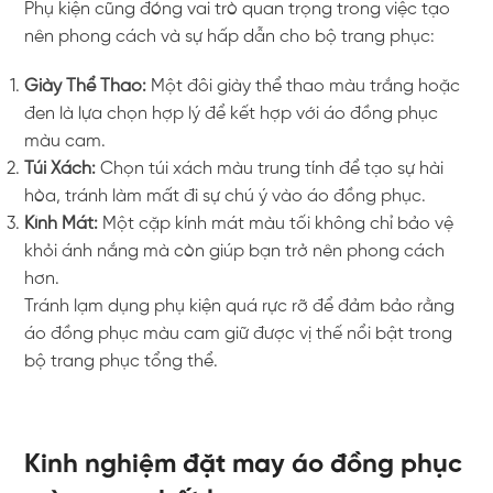
Phụ kiện cũng đóng vai trò quan trọng trong việc tạo
nên phong cách và sự hấp dẫn cho bộ trang phục:
Giày Thể Thao:
Một đôi giày thể thao màu trắng hoặc
đen là lựa chọn hợp lý để kết hợp với áo đồng phục
màu cam.
Túi Xách:
Chọn túi xách màu trung tính để tạo sự hài
hòa, tránh làm mất đi sự chú ý vào áo đồng phục.
Kính Mát:
Một cặp kính mát màu tối không chỉ bảo vệ
khỏi ánh nắng mà còn giúp bạn trở nên phong cách
hơn.
Tránh lạm dụng phụ kiện quá rực rỡ để đảm bảo rằng
áo đồng phục màu cam giữ được vị thế nổi bật trong
bộ trang phục tổng thể.
Kinh nghiệm đặt may áo đồng phục