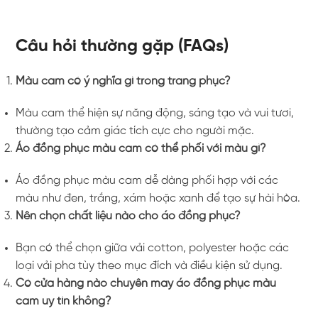
Câu hỏi thường gặp (FAQs)
Màu cam có ý nghĩa gì trong trang phục?
Màu cam thể hiện sự năng động, sáng tạo và vui tươi,
thường tạo cảm giác tích cực cho người mặc.
Áo đồng phục màu cam có thể phối với màu gì?
Áo đồng phục màu cam dễ dàng phối hợp với các
màu như đen, trắng, xám hoặc xanh để tạo sự hài hòa.
Nên chọn chất liệu nào cho áo đồng phục?
Bạn có thể chọn giữa vải cotton, polyester hoặc các
loại vải pha tùy theo mục đích và điều kiện sử dụng.
Có cửa hàng nào chuyên may áo đồng phục màu
cam uy tín không?