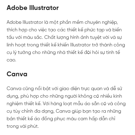
Adobe Illustrator
Adobe Illustrator là một phần mềm chuyên nghiệp,
thích hợp cho việc tạo các thiết kế phức tạp và biến
tấu với màu sắc. Chất lượng hình ảnh tuyệt vời và sự
linh hoạt trong thiết kế khiến Illustrator trở thành công
cụ lý tưởng cho những nhà thiết kế đòi hỏi sự tinh tế
cao.
Canva
Canva cũng nổi bật với giao diện trực quan và dễ sử
dụng, phù hợp cho những người không có nhiều kinh
nghiệm thiết kế. Với hàng loạt mẫu áo sẵn có và công
cụ tùy chỉnh đa dạng, Canva giúp bạn tạo ra những
bản thiết kế áo đồng phục màu cam hấp dẫn chỉ
trong vài phút.