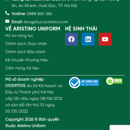
An, An Khánh, Hoài Đức, TP. Hà Nội
Hotline:
0888 860 366
Email:
dongphuc@aristino.com
VỀ ARISTINO UNIFORM
HỆ SINH THÁI
Hồ sơ năng lực
Chính sách Giao nhận
Chính sách Bảo hành
Kể chuyện thương hiệu
Cẩm nang tài liệu
Mã số doanh nghiệp
0105911105
do Sở Kế hoạch và
Đầu tư Thành phố Hà Nội
cấp lần đầu ngày 08/06/2012
và sửa đổi lần thứ 10 ngày
05/05/2022
Copyright 2026 © Bản quyền
thuộc Aristino Uniform