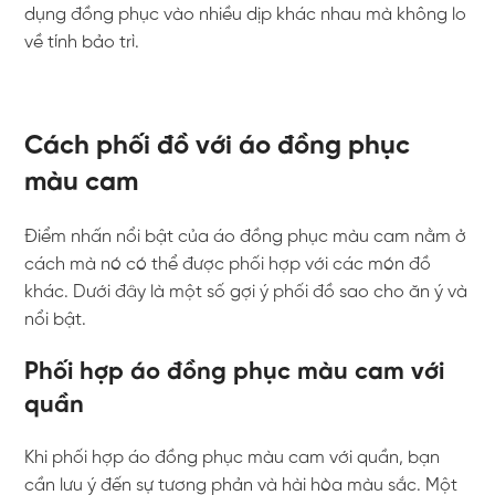
dụng đồng phục vào nhiều dịp khác nhau mà không lo
về tính bảo trì.
Cách phối đồ với áo đồng phục
màu cam
Điểm nhấn nổi bật của áo đồng phục màu cam nằm ở
cách mà nó có thể được phối hợp với các món đồ
khác. Dưới đây là một số gợi ý phối đồ sao cho ăn ý và
nổi bật.
Phối hợp áo đồng phục màu cam với
quần
Khi phối hợp áo đồng phục màu cam với quần, bạn
cần lưu ý đến sự tương phản và hài hòa màu sắc. Một