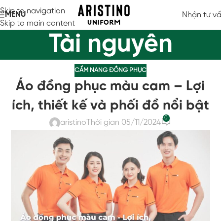
Skip to navigation
MENU
Nhận tư v
Skip to main content
Tài nguyên
CẨM NANG ĐỒNG PHỤC
Áo đồng phục màu cam – Lợi
ích, thiết kế và phối đồ nổi bật
0
aristino
Thời gian 05/11/2024