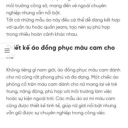
môi trường công sở, mang đến vẻ ngoài chuyên
nghiệp nhưng vẫn nổi bật.
Tất cả những mẫu áo này đều có thể dễ dàng kết hợp
với quần âu hoặc quần jeans, tạo nên sự phù hợp
trong nhiều hoàn cảnh khác nhau.
Thiết kế áo đồng phục màu cam cho
nữ
Không riêng gì nam giới, áo đồng phục màu cam dành
cho nữ cũng rất phong phú và đa dạng. Một chiếc áo
phông cổ tròn màu cam dành cho nữ mang lại vẻ trẻ
trung, năng động, phù hợp với môi trường làm việc
hoặc sự kiện ngoài trời. Các mẫu áo sơ mi màu cam
cũng được thiết kế tinh tế, giúp nữ giới nổi bật nhưng
vẫn giữ được sự chuyên nghiệp trong công việc.