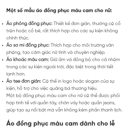
Một số mẫu áo đồng phục màu cam cho nữ:
Áo phông đồng phục:
Thiết kế đơn giản, thường có cổ
tròn hoặc cổ bẻ, rất thích hợp cho các sự kiện không
chính thức.
Áo sơ mi đồng phục:
Thích hợp cho môi trường văn
phòng, tạo cảm giác nữ tính và chuyên nghiệp.
Áo khoác màu cam:
Giữ ấm và đồng bộ cho cả nhóm
trong các sự kiện ngoài trời, đặc biệt trong thời tiết
lạnh hơn.
Áo tee đơn giản:
Có thể in logo hoặc slogan của sự
kiện, hỗ trợ cho việc quảng bá thương hiệu.
Một bộ đồng phục màu cam cho nữ có thể được phối
hợp tinh tế với quần tây, chân váy hoặc quần jeans,
giúp tạo sự nổi bật mà vẫn không kém phần thanh lịch.
Áo đồng phục màu cam dành cho lễ