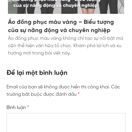
Á
Áo đồng phục màu vàng – Biểu tượng
đ
của sự năng động và chuyên nghiệp
Áo
Áo đồng phục màu vàng không chỉ tạo sự nổi bật mà
bê
còn thể hiện văn hóa tổ chức. Khám phá lợi ích và xu
tí
hướng mới trong bài viết này.
ch
Để lại một bình luận
Email của bạn sẽ không được hiển thị công khai.
Các
trường bắt buộc được đánh dấu
*
Bình luận
*