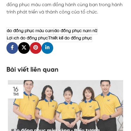
đồng phục màu cam đồng hành cùng bạn trong hành
trình phát triển và thành công của tổ chức.
áo đồng phục màu cam
áo đồng phục nam nữ
Lợi ích áo đồng phục
Thiết kế áo đồng phục
Bài viết liên quan
16
TH1