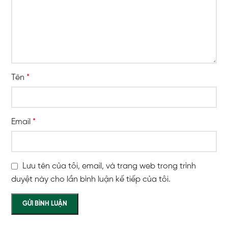
Tên
*
Email
*
Lưu tên của tôi, email, và trang web trong trình
duyệt này cho lần bình luận kế tiếp của tôi.