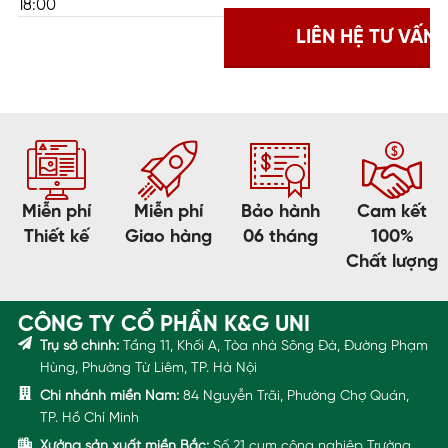
18:00
Miễn phí
Miễn phí
Bảo hành
Cam kết
Thiết kế
Giao hàng
06 tháng
100%
Chất lượng
CÔNG TY CỔ PHẦN K&G UNI
Trụ sở chính:
Tầng 11, Khối A, Tòa nhà Sông Đà, Đường Phạm
Hùng, Phường Từ Liêm, TP. Hà Nội
Chi nhánh miền Nam:
84 Nguyễn Trãi, Phường Chợ Quán,
TP. Hồ Chí Minh
Xưởng sản xuất miền Bắc:
Số 21 cụm công nghiệp Trường