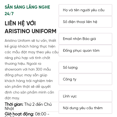
SẴN SÀNG LẮNG NGHE
24/7
LIÊN HỆ VỚI
ARISTINO UNIFORM
Aristino Uniform sẽ tư vấn, thiết
kế giúp khách hàng thực hiện
các mẫu đặt may theo yêu cầu
riêng phù hợp với tính chất
thương hiệu. Ngoài ra
showroom với hơn 300 mẫu
đồng phục may sẵn giúp
khách hàng trải nghiệm trên
sản phẩm thật sẽ dễ quyết
định cho sản phẩm mình cần
đặt may.
Thời gian:
Thứ 2 đến Chủ
Nhật
Giờ hoạt động:
08:00 -