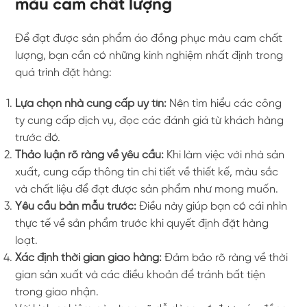
màu cam chất lượng
Để đạt được sản phẩm áo đồng phục màu cam chất
lượng, bạn cần có những kinh nghiệm nhất định trong
quá trình đặt hàng:
Lựa chọn nhà cung cấp uy tín:
Nên tìm hiểu các công
ty cung cấp dịch vụ, đọc các đánh giá từ khách hàng
trước đó.
Thảo luận rõ ràng về yêu cầu:
Khi làm việc với nhà sản
xuất, cung cấp thông tin chi tiết về thiết kế, màu sắc
và chất liệu để đạt được sản phẩm như mong muốn.
Yêu cầu bản mẫu trước:
Điều này giúp bạn có cái nhìn
thực tế về sản phẩm trước khi quyết định đặt hàng
loạt.
Xác định thời gian giao hàng:
Đảm bảo rõ ràng về thời
gian sản xuất và các điều khoản để tránh bất tiện
trong giao nhận.