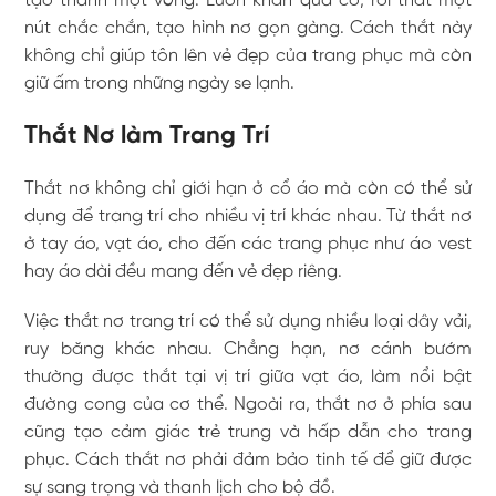
tạo thành một vòng. Luồn khăn qua cổ, rồi thắt một
nút chắc chắn, tạo hình nơ gọn gàng. Cách thắt này
không chỉ giúp tôn lên vẻ đẹp của trang phục mà còn
giữ ấm trong những ngày se lạnh.
Thắt Nơ làm Trang Trí
Thắt nơ không chỉ giới hạn ở cổ áo mà còn có thể sử
dụng để trang trí cho nhiều vị trí khác nhau. Từ thắt nơ
ở tay áo, vạt áo, cho đến các trang phục như áo vest
hay áo dài đều mang đến vẻ đẹp riêng.
Việc thắt nơ trang trí có thể sử dụng nhiều loại dây vải,
ruy băng khác nhau. Chẳng hạn, nơ cánh bướm
thường được thắt tại vị trí giữa vạt áo, làm nổi bật
đường cong của cơ thể. Ngoài ra, thắt nơ ở phía sau
cũng tạo cảm giác trẻ trung và hấp dẫn cho trang
phục. Cách thắt nơ phải đảm bảo tinh tế để giữ được
sự sang trọng và thanh lịch cho bộ đồ.