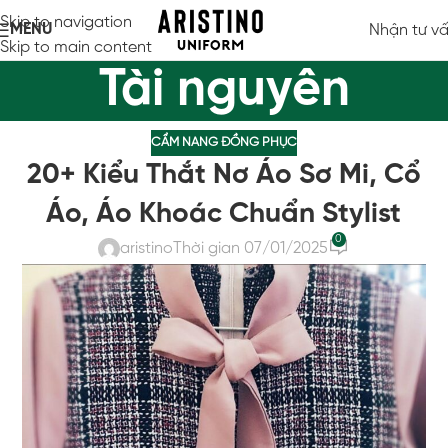
Skip to navigation
MENU
Nhận tư v
Skip to main content
Tài nguyên
CẨM NANG ĐỒNG PHỤC
20+ Kiểu Thắt Nơ Áo Sơ Mi, Cổ
Áo, Áo Khoác Chuẩn Stylist
0
aristino
Thời gian 07/01/2025