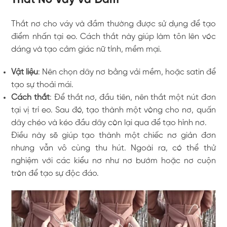
Thắt Nơ Váy và Đầm
Thắt nơ cho váy và đầm thường được sử dụng để tạo
điểm nhấn tại eo. Cách thắt này giúp làm tôn lên vóc
dáng và tạo cảm giác nữ tính, mềm mại.
Vật liệu
: Nên chọn dây nơ bằng vải mềm, hoặc satin để
tạo sự thoải mái.
Cách thắt
: Để thắt nơ, đầu tiên, nên thắt một nút đơn
tại vị trí eo. Sau đó, tạo thành một vòng cho nơ, quấn
dây chéo và kéo đầu dây còn lại qua để tạo hình nơ.
Điều này sẽ giúp tạo thành một chiếc nơ giản đơn
nhưng vẫn vô cùng thu hút. Ngoài ra, có thể thử
nghiệm với các kiểu nơ như nơ bướm hoặc nơ cuộn
tròn để tạo sự độc đáo.