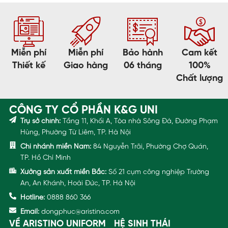
Miễn phí
Miễn phí
Bảo hành
Cam kết
Thiết kế
Giao hàng
06 tháng
100%
Chất lượng
CÔNG TY CỔ PHẦN K&G UNI
Trụ sở chính:
Tầng 11, Khối A, Tòa nhà Sông Đà, Đường Phạm
Hùng, Phường Từ Liêm, TP. Hà Nội
Chi nhánh miền Nam:
84 Nguyễn Trãi, Phường Chợ Quán,
TP. Hồ Chí Minh
Xưởng sản xuất miền Bắc:
Số 21 cụm công nghiệp Trường
An, An Khánh, Hoài Đức, TP. Hà Nội
Hotline:
0888 860 366
Email:
dongphuc@aristino.com
VỀ ARISTINO UNIFORM
HỆ SINH THÁI