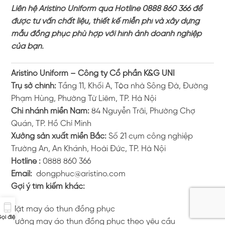
Liên hệ Aristino Uniform qua Hotline 0888 860 366 để
được tư vấn chất liệu, thiết kế miễn phí và xây dựng
mẫu đồng phục phù hợp với hình ảnh doanh nghiệp
của bạn.
Aristino Uniform – Công ty Cổ phần K&G UNI
Trụ sở chính:
Tầng 11, Khối A, Tòa nhà Sông Đà, Đường
Phạm Hùng, Phường Từ Liêm, TP. Hà Nội
Chi nhánh miền Nam:
84 Nguyễn Trãi, Phường Chợ
Quán, TP. Hồ Chí Minh
Xưởng sản xuất miền Bắc:
Số 21 cụm công nghiệp
Trường An, An Khánh, Hoài Đức, TP. Hà Nội
Hotline :
0888 860 366
Email:
dongphuc@aristino.com
Gợi ý tìm kiếm khác:
đặt may áo thun đồng phục
ọi điện
xưởng may áo thun đồng phục theo yêu cầu