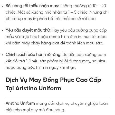
Số lượng tối thiểu nhận may:
Thông thường từ 10 – 20
chiếc. Một số xưởng nhỏ nhận từ 1 – 5 chiếc. Nhưng chi
phí setup máy in phân bổ trên mỗi áo sẽ rất cao.
Yêu cầu duyệt mẫu thử:
Hãy yêu cầu xưởng cung cấp
mẫu vải trực tiếp hoặc demo hình ảnh in thực tế trước
khi bấm máy chạy hàng loạt để tránh lệch màu sắc.
Chính sách bảo hành rõ ràng:
Ưu tiên các xưởng cam
kết đổi trả 1-1 nếu sản phẩm bị lỗi đường may, sai size
hoặc bong tróc hình in ngay khi nhận.
Dịch Vụ May Đồng Phục Cao Cấp
Tại Aristino Uniform
Aristino Uniform
mang đến dịch vụ chuyên nghiệp toàn
diện cho mọi quy mô đơn hàng.