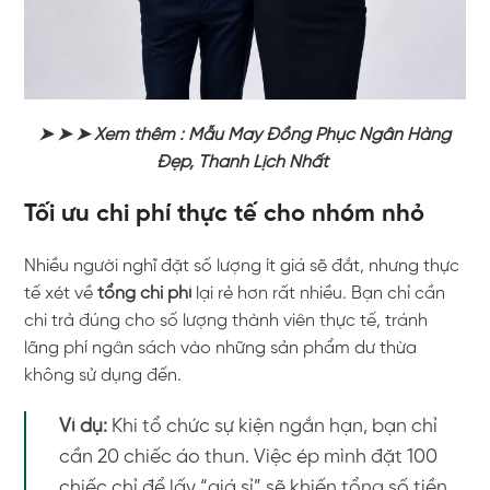
➤ ➤ ➤ Xem thêm : Mẫu May Đồng Phục Ngân Hàng
Đẹp, Thanh Lịch Nhất
Tối ưu chi phí thực tế cho nhóm nhỏ
Nhiều người nghĩ đặt số lượng ít giá sẽ đắt, nhưng thực
tế xét về
tổng chi phí
lại rẻ hơn rất nhiều. Bạn chỉ cần
chi trả đúng cho số lượng thành viên thực tế, tránh
lãng phí ngân sách vào những sản phẩm dư thừa
không sử dụng đến.
Ví dụ:
Khi tổ chức sự kiện ngắn hạn, bạn chỉ
cần 20 chiếc áo thun. Việc ép mình đặt 100
chiếc chỉ để lấy “giá sỉ” sẽ khiến tổng số tiền