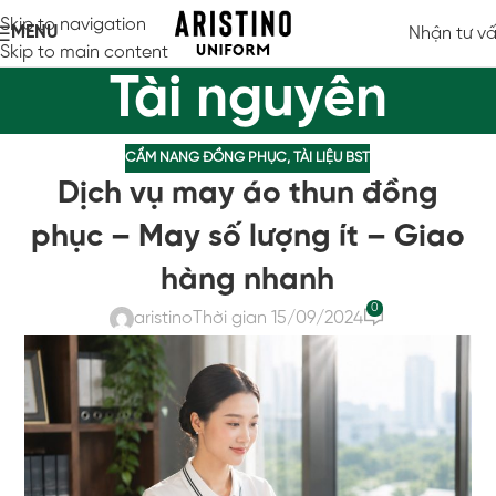
Skip to navigation
MENU
Nhận tư v
Skip to main content
Tài nguyên
CẨM NANG ĐỒNG PHỤC
,
TÀI LIỆU BST
Dịch vụ may áo thun đồng
phục – May số lượng ít – Giao
hàng nhanh
0
aristino
Thời gian 15/09/2024