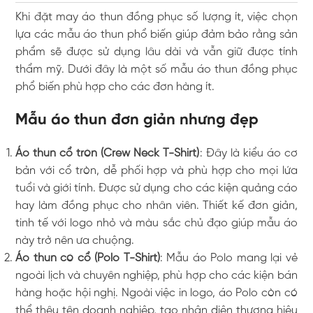
Khi đặt may áo thun đồng phục số lượng ít, việc chọn
lựa các mẫu áo thun phổ biến giúp đảm bảo rằng sản
phẩm sẽ được sử dụng lâu dài và vẫn giữ được tính
thẩm mỹ. Dưới đây là một số mẫu áo thun đồng phục
phổ biến phù hợp cho các đơn hàng ít.
Mẫu áo thun đơn giản nhưng đẹp
Áo thun cổ tròn (Crew Neck T-Shirt)
: Đây là kiểu áo cơ
bản với cổ tròn, dễ phối hợp và phù hợp cho mọi lứa
tuổi và giới tính. Được sử dụng cho các kiện quảng cáo
hay làm đồng phục cho nhân viên. Thiết kế đơn giản,
tinh tế với logo nhỏ và màu sắc chủ đạo giúp mẫu áo
này trở nên ưa chuộng.
Áo thun có cổ (Polo T-Shirt)
: Mẫu áo Polo mang lại vẻ
ngoài lịch và chuyên nghiệp, phù hợp cho các kiện bán
hàng hoặc hội nghị. Ngoài việc in logo, áo Polo còn có
thể thêu tên doanh nghiệp, tạo nhận diện thương hiệu