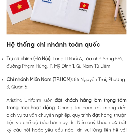
Hệ thống chi nhánh toàn quốc
Trụ sở chính (Hà Nội):
Tầng 11 khối A, tòa nhà Sông Đà,
đường Phạm Hùng, P. Mỹ Đình 1, Q. Nam Từ Liêm.
Chi nhánh Miền Nam (TP.HCM):
84 Nguyễn Trãi, Phường
3, Quận 5.
Aristino Uniform luôn
đặt khách hàng làm trọng tâm
trong mọi hoạt động
. Chúng tôi cam kết mang đến
dịch vụ tư vấn chuyên nghiệp, quy trình đặt hàng thuận
tiện và chế độ bảo hành uy tín. Nếu quý khách có bất
kỳ câu hỏi hoặc yêu cầu nào, xin vui lòng liên hệ với