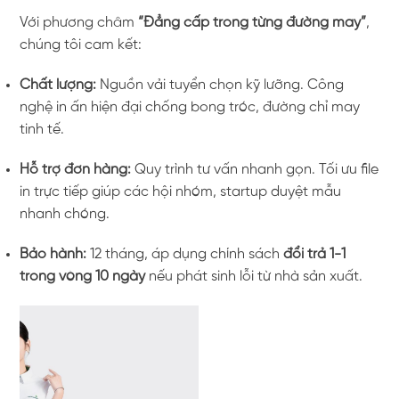
Với phương châm
“Đẳng cấp trong từng đường may”
,
chúng tôi cam kết:
Chất lượng:
Nguồn vải tuyển chọn kỹ lưỡng. Công
nghệ in ấn hiện đại chống bong tróc, đường chỉ may
tinh tế.
Hỗ trợ đơn hàng:
Quy trình tư vấn nhanh gọn. Tối ưu file
in trực tiếp giúp các hội nhóm, startup duyệt mẫu
nhanh chóng.
Bảo hành:
12 tháng, áp dụng chính sách
đổi trả 1-1
trong vòng 10 ngày
nếu phát sinh lỗi từ nhà sản xuất.