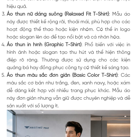
hiệu quả.
Áo thun nữ dáng suông (Relaxed Fit T-Shirt)
: Mẫu áo
này được thiết kế rộng rãi, thoải mái, phù hợp cho các
hoạt động thể thao hoặc kiện nhóm. Có thể in logo
hoặc slogan lên áo để tạo nổi bật và cá nhân hóa.
Áo thun in hình (Graphic T-Shirt)
: Phổ biến với việc in
hình ảnh hoặc slogan tạo thu hút và thể hiện thông
điệp rõ ràng. Thường được sử dụng cho các kiện
quảng bá hay đồng phục công ty có thiết kế sáng tạo.
Áo thun màu sắc đơn giản (Basic Color T-Shirt)
: Các
màu sắc cơ bản như trắng, đen, xanh navy, hoặc xám
dễ dàng kết hợp với nhiều trang phục khác. Mẫu áo
này đơn giản nhưng vẫn giữ được chuyên nghiệp và dễ
sản xuất với số lượng ít.