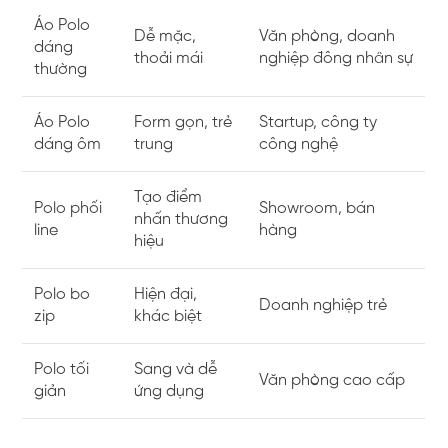
Áo Polo
Dễ mặc,
Văn phòng, doanh
dáng
thoải mái
nghiệp đông nhân sự
thường
Áo Polo
Form gọn, trẻ
Startup, công ty
dáng ôm
trung
công nghệ
Tạo điểm
Polo phối
Showroom, bán
nhấn thương
line
hàng
hiệu
Polo bo
Hiện đại,
Doanh nghiệp trẻ
zip
khác biệt
Polo tối
Sang và dễ
Văn phòng cao cấp
giản
ứng dụng