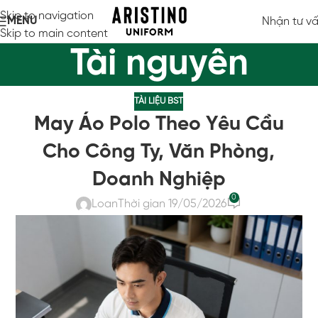
Skip to navigation
MENU
Nhận tư v
Skip to main content
Tài nguyên
TÀI LIỆU BST
May Áo Polo Theo Yêu Cầu
Cho Công Ty, Văn Phòng,
Doanh Nghiệp
0
Loan
Thời gian 19/05/2026