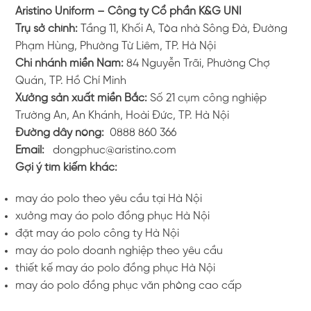
Aristino Uniform – Công ty Cổ phần K&G UNI
Trụ sở chính:
Tầng 11, Khối A, Tòa nhà Sông Đà, Đường
Phạm Hùng, Phường Từ Liêm, TP. Hà Nội
Chi nhánh miền Nam:
84 Nguyễn Trãi, Phường Chợ
Quán, TP. Hồ Chí Minh
Xưởng sản xuất miền Bắc:
Số 21 cụm công nghiệp
Trường An, An Khánh, Hoài Đức, TP. Hà Nội
Đường dây nóng:
0888 860 366
Email:
dongphuc@aristino.com
Gợi ý tìm kiếm khác:
may áo polo theo yêu cầu tại Hà Nội
xưởng may áo polo đồng phục Hà Nội
đặt may áo polo công ty Hà Nội
may áo polo doanh nghiệp theo yêu cầu
thiết kế may áo polo đồng phục Hà Nội
may áo polo đồng phục văn phòng cao cấp