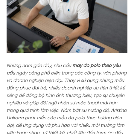
Những năm gần đây, nhu cầu
may áo polo theo yêu
cầu
ngày càng phổ biến trong các công ty, văn phòng
và doanh nghiệp hiện đại. Thay vì sử dụng những mẫu
đồng phục
đại trà, nhiều
doanh nghiệp
ưu tiên
thiết kế
riêng để đồng bộ hình ảnh thương hiệu, tạo sự chuyên
nghiệp và giúp đội ngũ nhân sự mặc thoải mái hơn
trong quá trình làm việc. Nắm bắt xu hướng đó,
Aristino
Uniform
phát triển các mẫu
áo polo
theo hướng hiện
đại, dễ ứng dụng và phù hợp với nhiều môi trường làm
việc khác nhau. Từ thiết kế, chất liệu đến form áo đều