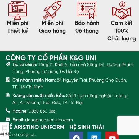
Miễn phí
Miễn phí
Bảo hành
Cam kết
Thiết kế
Giao hàng
06 tháng
100%
Chất lượng
CÔNG TY CỔ PHẦN K&G UNI
Trụ sở chính:
Tầng 11, Khối A, Tòa nhà Sông Đà, Đường Phạm
Hùng, Phường Từ Liêm, TP. Hà Nội
Chi nhánh miền Nam:
84 Nguyễn Trãi, Phường Chợ Quán,
TP. Hồ Chí Minh
Xưởng sản xuất miền Bắc:
Số 21 cụm công nghiệp Trường
An, An Khánh, Hoài Đức, TP. Hà Nội
Hotline:
0888 860 366
Email:
dongphuc@aristino.com
VỀ ARISTINO UNIFORM
HỆ SINH THÁI
Hồ sơ năng lực
ọi điện