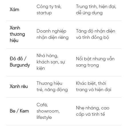
Công ty trẻ,
Trung tính, hiện đại,
Xám
startup
dễ ứng dụng
Xanh
Doanh nghiệp
Tăng độ nhận diện
thương
nhận diện riêng
và tính đồng bộ
hiệu
Nhà hàng,
Đỏ đô /
Nổi bật nhưng vẫn
khách sạn, sự
Burgundy
sang trọng
kiện
Thương hiệu
Khác biệt, thời
Xanh rêu
trẻ, năng động
trang và hiện đại
Café,
Nhẹ nhàng, cao
Be / Kem
showroom,
cấp và tinh tế
lifestyle