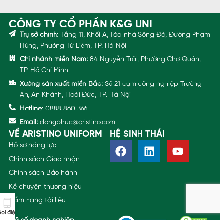
CÔNG TY CỔ PHẦN K&G UNI
Trụ sở chính:
Tầng 11, Khối A, Tòa nhà Sông Đà, Đường Phạm
Hùng, Phường Từ Liêm, TP. Hà Nội
Chi nhánh miền Nam:
84 Nguyễn Trãi, Phường Chợ Quán,
TP. Hồ Chí Minh
Xưởng sản xuất miền Bắc:
Số 21 cụm công nghiệp Trường
An, An Khánh, Hoài Đức, TP. Hà Nội
Hotline:
0888 860 366
Email:
dongphuc@aristino.com
VỀ ARISTINO UNIFORM
HỆ SINH THÁI
Hồ sơ năng lực
Chính sách Giao nhận
Chính sách Bảo hành
Kể chuyện thương hiệu
Cẩm nang tài liệu
ọi điện