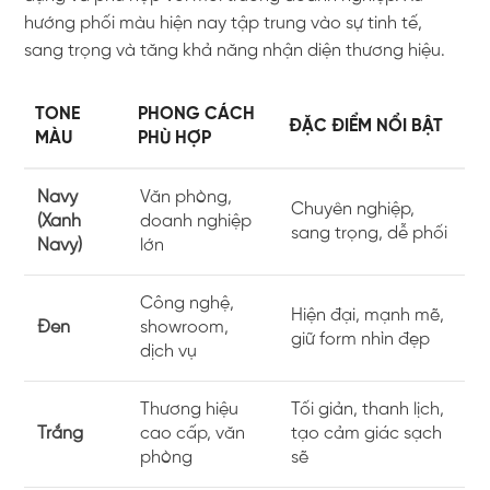
hướng phối màu hiện nay tập trung vào sự tinh tế,
sang trọng và tăng khả năng nhận diện thương hiệu.
TONE
PHONG CÁCH
ĐẶC ĐIỂM NỔI BẬT
MÀU
PHÙ HỢP
Navy
Văn phòng,
Chuyên nghiệp,
(Xanh
doanh nghiệp
sang trọng, dễ phối
Navy)
lớn
Công nghệ,
Hiện đại, mạnh mẽ,
Đen
showroom,
giữ form nhìn đẹp
dịch vụ
Thương hiệu
Tối giản, thanh lịch,
Trắng
cao cấp, văn
tạo cảm giác sạch
phòng
sẽ