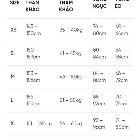
SIZE
THAM
THAM
NGỰC
EO
KHẢO
KHẢO
145 –
76 –
60 –
XS
35 – 40kg
150cm
80cm
64cm
150 –
80 –
64 –
S
41 – 45kg
153cm
84cm
68cm
153 –
84 –
66 –
M
46 – 50kg
156cm
88cm
72cm
156 –
88 –
70 –
L
51 – 55kg
160cm
92cm
76cm
92 –
74 –
XL
161 – 165cm
56 – 60kg
96cm
80cm