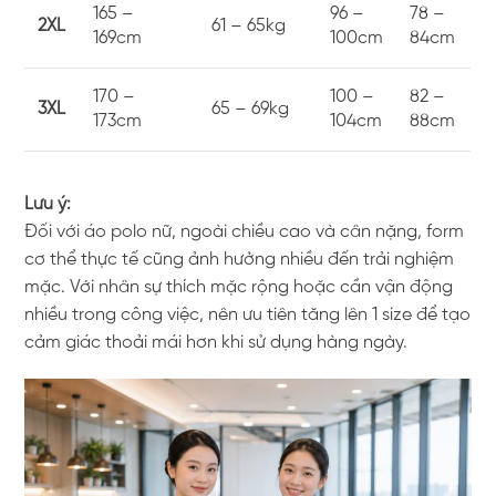
165 –
96 –
78 –
2XL
61 – 65kg
169cm
100cm
84cm
170 –
100 –
82 –
3XL
65 – 69kg
173cm
104cm
88cm
Lưu ý:
Đối với áo polo nữ, ngoài chiều cao và cân nặng, form
cơ thể thực tế cũng ảnh hưởng nhiều đến trải nghiệm
mặc. Với nhân sự thích mặc rộng hoặc cần vận động
nhiều trong công việc, nên ưu tiên tăng lên 1 size để tạo
cảm giác thoải mái hơn khi sử dụng hàng ngày.