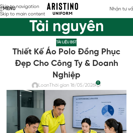
Skip to navigation
MENU
Nhận tư v
Skip to main content
Tài nguyên
TÀI LIỆU BST
Thiết Kế Áo Polo Đồng Phục
Đẹp Cho Công Ty & Doanh
Nghiệp
0
Loan
Thời gian 18/05/2026