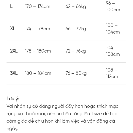
96 –
L
170 – 174cm
62 – 66kg
100cm
100 –
XL
174 – 178cm
66 – 72kg
104cm
104 –
2XL
178 – 180cm
72 – 76kg
108cm
108 –
3XL
180 – 184cm
76 – 80kg
112cm
Lưu ý:
Với nhân sự có dáng người đầy hơn hoặc thích mặc
rộng và thoải mái, nên ưu tiên tăng lên 1 size để tạo
cảm giác dễ chịu hơn khi làm việc và vận động cả
ngày.