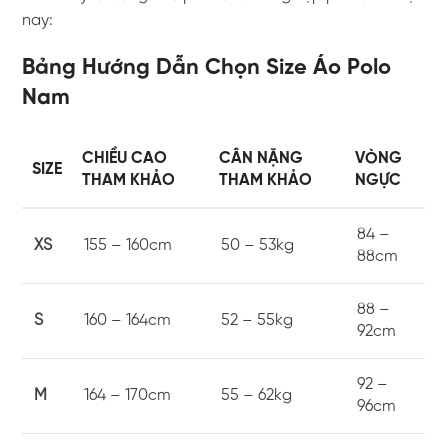
nay:
Bảng Hướng Dẫn Chọn Size Áo Polo
Nam
CHIỀU CAO
CÂN NẶNG
VÒNG
SIZE
THAM KHẢO
THAM KHẢO
NGỰC
84 –
XS
155 – 160cm
50 – 53kg
88cm
88 –
S
160 – 164cm
52 – 55kg
92cm
92 –
M
164 – 170cm
55 – 62kg
96cm