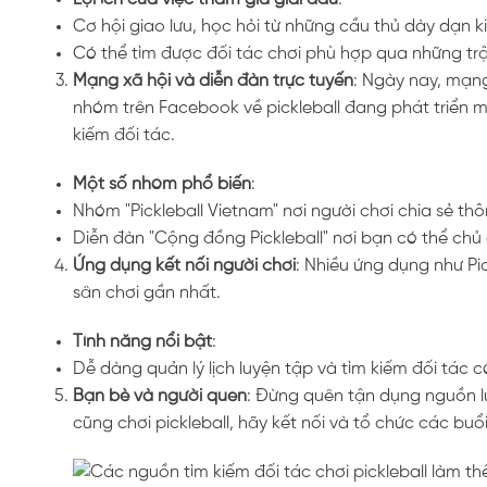
Cơ hội giao lưu, học hỏi từ những cầu thủ dày dạn k
Có thể tìm được đối tác chơi phù hợp qua những trậ
Mạng xã hội và diễn đàn trực tuyến
: Ngày nay, mạng
nhóm trên Facebook về pickleball đang phát triển 
kiếm đối tác.
Một số nhóm phổ biến
:
Nhóm "Pickleball Vietnam" nơi người chơi chia sẻ thô
Diễn đàn "Cộng đồng Pickleball" nơi bạn có thể chủ 
Ứng dụng kết nối người chơi
: Nhiều ứng dụng như Pi
sân chơi gần nhất.
Tính năng nổi bật
:
Dễ dàng quản lý lịch luyện tập và tìm kiếm đối tác có
Bạn bè và người quen
: Đừng quên tận dụng nguồn 
cũng chơi pickleball, hãy kết nối và tổ chức các buổ