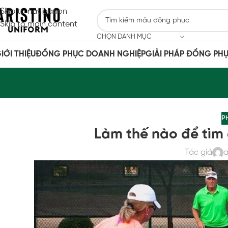
Skip to navigation
Skip to main content
CHỌN DANH MỤC
IỚI THIỆU
ĐỒNG PHỤC DOANH NGHIỆP
GIẢI PHÁP ĐỒNG PH
P
Làm thế nào để tìm đ
Tác giả
a