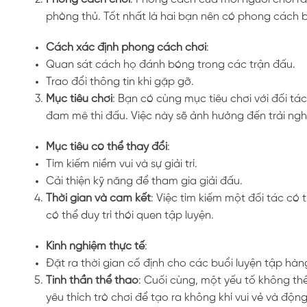
phòng thủ. Tốt nhất là hai bạn nên có phong cách b
Cách xác định phong cách chơi
:
Quan sát cách họ đánh bóng trong các trận đấu.
Trao đổi thông tin khi gặp gỡ.
Mục tiêu chơi
: Bạn có cùng mục tiêu chơi với đối tá
đam mê thi đấu. Việc này sẽ ảnh hưởng đến trải nghi
Mục tiêu có thể thay đổi
:
Tìm kiếm niềm vui và sự giải trí.
Cải thiện kỹ năng để tham gia giải đấu.
Thời gian và cam kết
: Việc tìm kiếm một đối tác có
có thể duy trì thói quen tập luyện.
Kinh nghiệm thực tế
:
Đặt ra thời gian cố định cho các buổi luyện tập hàn
Tinh thần thể thao
: Cuối cùng, một yếu tố không th
yêu thích trò chơi để tạo ra không khí vui vẻ và động