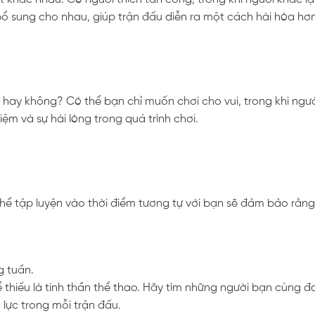
ổ sung cho nhau, giúp trận đấu diễn ra một cách hài hòa hơn
c hay không? Có thể bạn chỉ muốn chơi cho vui, trong khi ngườ
ệm và sự hài lòng trong quá trình chơi.
 thể tập luyện vào thời điểm tương tự với bạn sẽ đảm bảo rằng
g tuần.
ể thiếu là tinh thần thể thao. Hãy tìm những người bạn cùng 
 lực trong mỗi trận đấu.