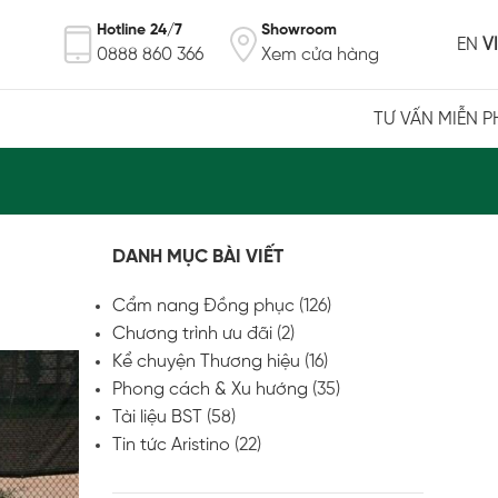
Hotline 24/7
Showroom
EN
VI
0888 860 366
Xem cửa hàng
TƯ VẤN MIỄN P
DANH MỤC BÀI VIẾT
Cẩm nang Đồng phục
(126)
Chương trình ưu đãi
(2)
Kể chuyện Thương hiệu
(16)
Phong cách & Xu hướng
(35)
Tài liệu BST
(58)
Tin tức Aristino
(22)