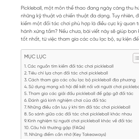
Pickleball, một môn thể thao đang ngày càng thu hút
những kỹ thuật và chiến thuật đa dạng. Tuy nhiên, đ
kiếm một đối tác chơi phù hợp là điều cực kỳ quan 
hành xứng tầm? Nếu chưa, bài viết này sẽ giúp bạn 
tốt nhất, từ việc tham gia các câu lạc bộ, sự kiện đ
MỤC LỤC
Các nguồn tìm kiếm đối tác chơi pickleball
Tiêu chí lựa chọn đối tác chơi pickleball
Cách tham gia các câu lạc bộ pickleball địa phương
Sử dụng mạng xã hội để kết nối với người chơi pickleba
Tham gia các giải đấu pickleball để gặp gỡ đối tác
Đánh giá kinh nghiệm chơi của đối tác
Những điều cần lưu ý khi tìm đối tác chơi pickleball
So sánh giữa các đối tác chơi pickleball khác nhau
Kinh nghiệm từ người chơi pickleball khác về đối tác
Câu hỏi thường gặp (FAQs)
Những điểm cần nhớ (Key Takeaways)