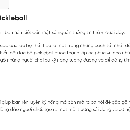
ickleball
ll, bạn nên biết đến một số nguồn thông tin thú vị dưới đây:
 các câu lạc bộ thể thao là một trong những cách tốt nhất để
 nhiều câu lạc bộ pickleball được thành lập để phục vụ cho nh
 gỡ những người chơi có kỹ năng tương đương và dễ dàng tì
ỉ giúp bạn rèn luyện kỹ năng mà còn mở ra cơ hội để gặp gỡ
ông đảo người chơi, tạo ra một môi trường sôi động và cơ hội