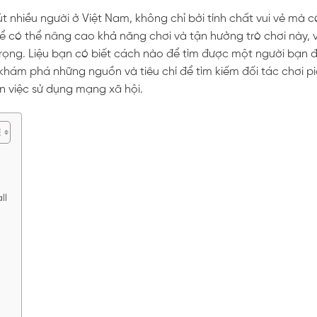
 nhiều người ở Việt Nam, không chỉ bởi tính chất vui vẻ mà c
ể có thể nâng cao khả năng chơi và tận hưởng trò chơi này, v
trọng. Liệu bạn có biết cách nào để tìm được một người bạn 
khám phá những nguồn và tiêu chí để tìm kiếm đối tác chơi pi
ến việc sử dụng mạng xã hội.
ll