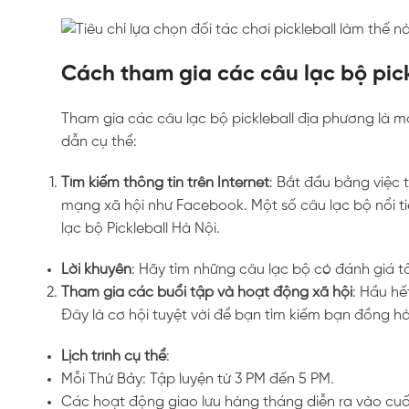
Cách tham gia các câu lạc bộ pic
Tham gia các câu lạc bộ pickleball địa phương là m
dẫn cụ thể:
Tìm kiếm thông tin trên Internet
: Bắt đầu bằng việc 
mạng xã hội như Facebook. Một số câu lạc bộ nổi ti
lạc bộ Pickleball Hà Nội.
Lời khuyên
: Hãy tìm những câu lạc bộ có đánh giá tố
Tham gia các buổi tập và hoạt động xã hội
: Hầu hế
Đây là cơ hội tuyệt vời để bạn tìm kiếm bạn đồng h
Lịch trình cụ thể
:
Mỗi Thứ Bảy: Tập luyện từ 3 PM đến 5 PM.
Các hoạt động giao lưu hàng tháng diễn ra vào cuố