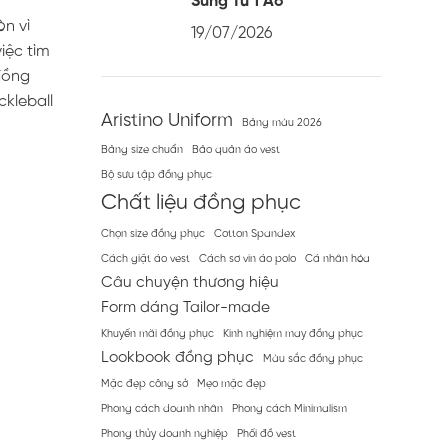
Sung Từ 1 Áo
òn vì
19/07/2026
iệc tìm
đồng
ckleball
Aristino Uniform
Bảng màu 2026
Bảng size chuẩn
Bảo quản áo vest
Bộ sưu tập đồng phục
Chất liệu đồng phục
Chọn size đồng phục
Cotton Spandex
Cách giặt áo vest
Cách sơ vin áo polo
Cá nhân hóa
Câu chuyện thương hiệu
Form dáng Tailor-made
Khuyến mãi đồng phục
Kinh nghiệm may đồng phục
Lookbook đồng phục
Màu sắc đồng phục
Mặc đẹp công sở
Mẹo mặc đẹp
Phong cách doanh nhân
Phong cách Minimalism
Phong thủy doanh nghiệp
Phối đồ vest