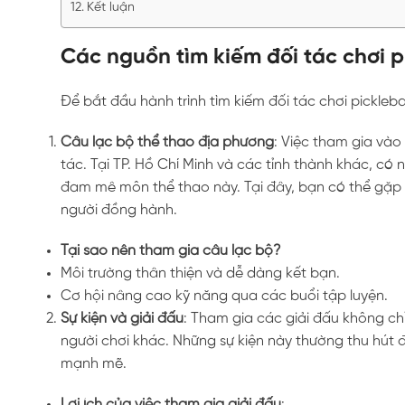
Kết luận
Các nguồn tìm kiếm đối tác chơi p
Để bắt đầu hành trình tìm kiếm đối tác chơi pickleba
Câu lạc bộ thể thao địa phương
: Việc tham gia vào
tác. Tại TP. Hồ Chí Minh và các tỉnh thành khác, có
đam mê môn thể thao này. Tại đây, bạn có thể gặp
người đồng hành.
Tại sao nên tham gia câu lạc bộ?
Môi trường thân thiện và dễ dàng kết bạn.
Cơ hội nâng cao kỹ năng qua các buổi tập luyện.
Sự kiện và giải đấu
: Tham gia các giải đấu không ch
người chơi khác. Những sự kiện này thường thu hút đ
mạnh mẽ.
Lợi ích của việc tham gia giải đấu
: