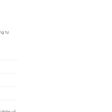
ng tự
 thiên về