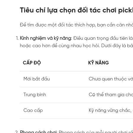
Tiêu chí lựa chọn đối tác chơi pick
Để tìm được một đối tác thích hợp, bạn cần cân nhắ
Kinh nghiệm và kỹ năng
: Điều quan trọng đầu tiên l
hoặc cao hơn để cùng nhau học hỏi. Dưới đây là bả
CẤP ĐỘ
KỸ NĂNG
Mới bắt đầu
Chưa quen thuộc với 
Trung bình
Có thể tham gia chơ
Cao cấp
Kỹ năng vững chắc, 
Phong cách chơi
: Phong cách của mỗi người chơi rất