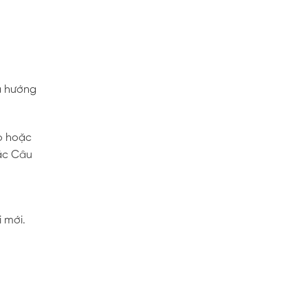
là hướng
ao hoặc
oặc Câu
 mới.