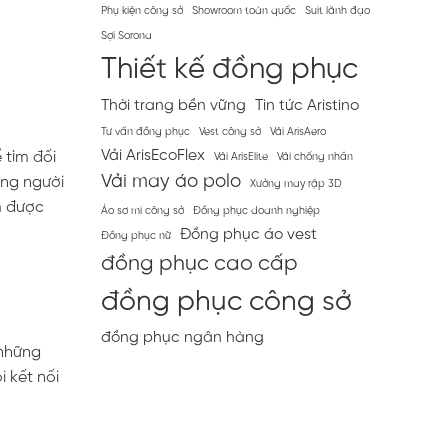
Phụ kiện công sở
Showroom toàn quốc
Suit lãnh đạo
Sợi Sorona
Thiết kế đồng phục
Thời trang bền vững
Tin tức Aristino
Tư vấn đồng phục
Vest công sở
Vải ArisAero
Vải ArisEcoFlex
 tìm đối
Vải ArisElite
Vải chống nhăn
Vải may áo polo
ững người
Xưởng may rập 3D
m được
Áo sơ mi công sở
Đồng phục doanh nghiệp
Đồng phục áo vest
Đồng phục nữ
đồng phục cao cấp
đồng phục công sở
đồng phục ngân hàng
 những
 kết nối