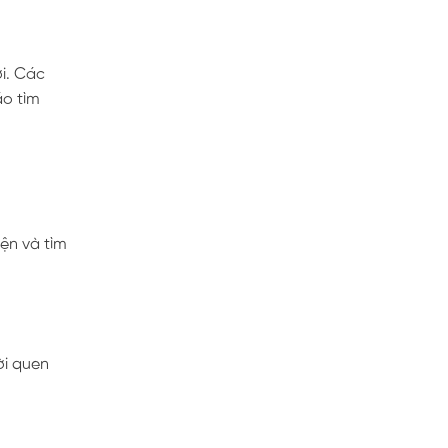
ơi. Các
áo tìm
iện và tìm
ời quen