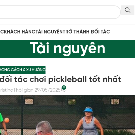
ỤC
KHÁCH HÀNG
TÀI NGUYÊN
TRỞ THÀNH ĐỐI TÁC
Tài nguyên
HONG CÁCH & XU HƯỚNG
ối tác chơi pickleball tốt nhất
0
ristino
Thời gian 29/05/2025