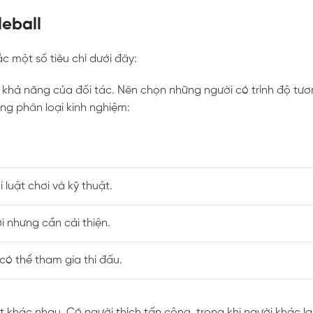
leball
c một số tiêu chí dưới đây:
à khả năng của đối tác. Nên chọn những người có trình độ tươ
ng phân loại kinh nghiệm:
luật chơi và kỹ thuật.
i nhưng cần cải thiện.
có thể tham gia thi đấu.
 khác nhau. Có người thích tấn công, trong khi người khác lại