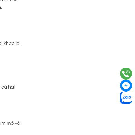
.
i khác lại
 cả hai
đam mê và