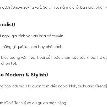
ời (One-size-fits-all). Sự tinh tế nằm ở chỗ bạn biết phân lo
nalist)
ễ nghi, gia đình và văn hóa cổ truyền.
 những gì quá lòe loẹt hay phá cách.
iểu tượng văn hóa, hoài cổ hoặc chăm sóc sức khỏe. Trà đạ
 chọn tốt.
e Modern & Stylish)
ng tạo, cởi mở. Họ quan tâm đến ngoại hình, xu hướng (Trend) 
 (Golf, Tennis) và có gu ăn mặc riêng.