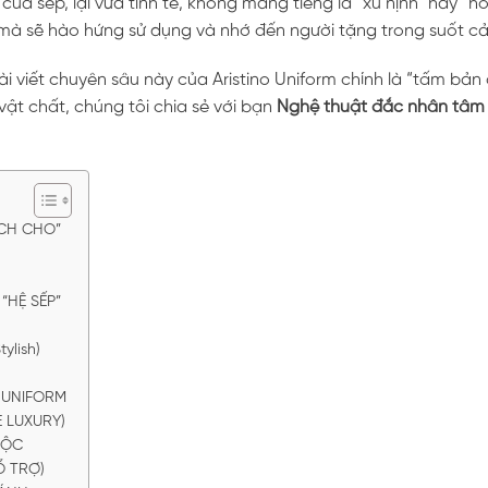
a sếp, lại vừa tinh tế, không mang tiếng là “xu nịnh” hay “hối
, mà sẽ hào hứng sử dụng và nhớ đến người tặng trong suốt 
i viết chuyên sâu này của Aristino Uniform chính là “tấm bản
ật chất, chúng tôi chia sẻ với bạn
Nghệ thuật đắc nhân tâm
ÁCH CHO”
“HỆ SẾP”
ylish)
O UNIFORM
 LUXURY)
LỘC
Ổ TRỢ)