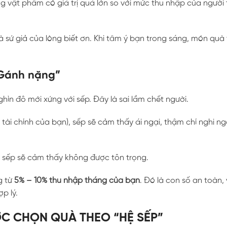
g vật phẩm có giá trị quá lớn so với mức thu nhập của người 
 sứ giả của lòng biết ơn. Khi tâm ý bạn trong sáng, món quà
 Gánh nặng”
ìn đô mới xứng với sếp. Đây là sai lầm chết người.
ài chính của bạn), sếp sẽ cảm thấy ái ngại, thậm chí nghi n
 sếp sẽ cảm thấy không được tôn trọng.
g từ
5% – 10% thu nhập tháng của bạn
. Đó là con số an toàn,
p lý.
ƯỢC CHỌN QUÀ THEO “HỆ SẾP”