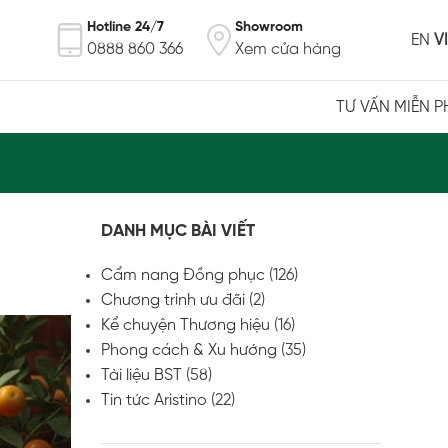
Hotline 24/7
Showroom
EN
VI
0888 860 366
Xem cửa hàng
TƯ VẤN MIỄN P
DANH MỤC BÀI VIẾT
Cẩm nang Đồng phục
(126)
Chương trình ưu đãi
(2)
Kể chuyện Thương hiệu
(16)
Phong cách & Xu hướng
(35)
Tài liệu BST
(58)
Tin tức Aristino
(22)