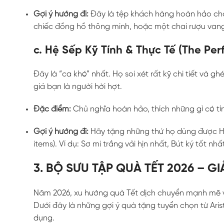
Gợi ý hướng đi:
Đây là tệp khách hàng hoàn hảo cho 
chiếc đồng hồ thông minh, hoặc một chai rượu van
c. Hệ Sếp Kỹ Tính & Thực Tế (The Perf
Đây là “ca khó” nhất. Họ soi xét rất kỹ chi tiết và 
giá bạn là người hời hợt.
Đặc điểm:
Chủ nghĩa hoàn hảo, thích những gì có tín
Gợi ý hướng đi:
Hãy tặng những thứ họ dùng được H
items). Ví dụ: Sơ mi trắng vải hịn nhất, Bút ký tốt nh
3. BỘ SƯU TẬP QUÀ TẾT 2026 – G
Năm 2026, xu hướng quà Tết dịch chuyển mạnh mẽ v
Dưới đây là những gợi ý quà tặng tuyển chọn từ Ari
dụng.