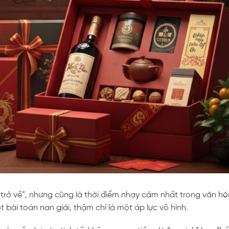
trở về”, nhưng cũng là thời điểm nhạy cảm nhất trong văn h
t bài toán nan giải, thậm chí là một áp lực vô hình.