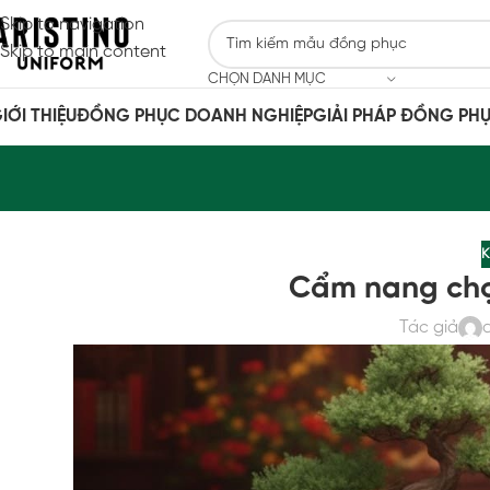
Skip to navigation
Skip to main content
CHỌN DANH MỤC
IỚI THIỆU
ĐỒNG PHỤC DOANH NGHIỆP
GIẢI PHÁP ĐỒNG PH
K
Cẩm nang chọ
Tác giả
a