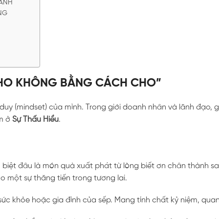
RÁNH
NG
 CHO KHÔNG BẰNG CÁCH CHO”
tư duy (mindset) của mình. Trong giới doanh nhân và lãnh đạo, gi
ằm ở
Sự Thấu Hiểu
.
n biệt đâu là món quà xuất phát từ lòng biết ơn chân thành s
 một sự thăng tiến trong tương lai.
sức khỏe hoặc gia đình của sếp. Mang tính chất kỷ niệm, qua