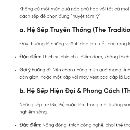
Không có một món quà nào phù hợp với tất cả mọi ngư
cách sếp để chọn đúng “huyệt tâm lý”.
a. Hệ Sếp Truyền Thống (The Traditio
Đây thường là những vị lãnh đạo lớn tuổi, coi trọng l
Đặc điểm:
Thích sự chỉn chu, điềm đạm, không thích
Gợi ý hướng đi:
Nên chọn những món quà mang tính b
dân gian, hoặc một xấp vải may Vest cao cấp là lựa
b. Hệ Sếp Hiện Đại & Phong Cách (Th
Những sếp trẻ (8x, 9x) hoặc làm trong môi trường sá
nghiệm sống.
Đặc điểm:
Năng động, thích công nghệ, chơi thể thao