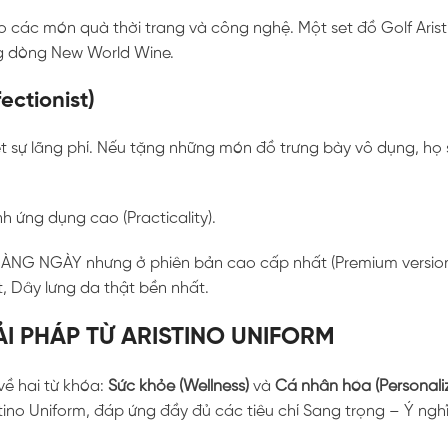
các món quà thời trang và công nghệ. Một set đồ Golf Arist
g dòng New World Wine.
ectionist)
ghét sự lãng phí. Nếu tặng những món đồ trưng bày vô dụng, họ
h ứng dụng cao (Practicality).
ÀNG NGÀY nhưng ở phiên bản cao cấp nhất (Premium version 
ất, Dây lưng da thật bền nhất.
IẢI PHÁP TỪ ARISTINO UNIFORM
ề hai từ khóa:
Sức khỏe (Wellness)
và
Cá nhân hóa (Personali
stino Uniform, đáp ứng đầy đủ các tiêu chí Sang trọng – Ý ng