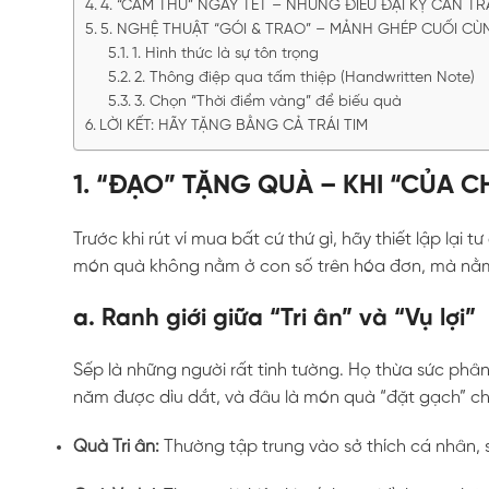
4. “CẤM THƯ” NGÀY TẾT – NHỮNG ĐIỀU ĐẠI KỴ CẦN T
5. NGHỆ THUẬT “GÓI & TRAO” – MẢNH GHÉP CUỐI CÙ
1. Hình thức là sự tôn trọng
2. Thông điệp qua tấm thiệp (Handwritten Note)
3. Chọn “Thời điểm vàng” để biếu quà
LỜI KẾT: HÃY TẶNG BẰNG CẢ TRÁI TIM
1. “ĐẠO” TẶNG QUÀ – KHI “CỦA
Trước khi rút ví mua bất cứ thứ gì, hãy thiết lập lại 
món quà không nằm ở con số trên hóa đơn, mà n
a. Ranh giới giữa “Tri ân” và “Vụ lợi”
Sếp là những người rất tinh tường. Họ thừa sức phâ
năm được dìu dắt, và đâu là món quà “đặt gạch” cho
Quà Tri ân:
Thường tập trung vào sở thích cá nhân, 