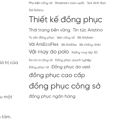
Phụ kiện công sở
Showroom toàn quốc
Suit lãnh đạo
Sợi Sorona
Thiết kế đồng phục
Thời trang bền vững
Tin tức Aristino
Tư vấn đồng phục
Vest công sở
Vải ArisAero
Vải ArisEcoFlex
Vải ArisElite
Vải chống nhăn
Vải may áo polo
Xưởng may rập 3D
Áo sơ mi công sở
Đồng phục doanh nghiệp
á trị của
Đồng phục áo vest
Đồng phục nữ
đồng phục cao cấp
đồng phục công sở
đồng phục ngân hàng
au một
n tâm.