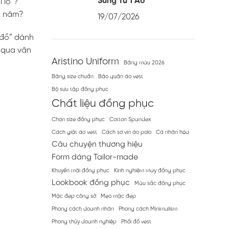
Sung Từ 1 Áo
 lộ”?
cả năm?
19/07/2026
 đồ” dành
qua văn
Aristino Uniform
Bảng màu 2026
Bảng size chuẩn
Bảo quản áo vest
Bộ sưu tập đồng phục
Chất liệu đồng phục
Chọn size đồng phục
Cotton Spandex
Cách giặt áo vest
Cách sơ vin áo polo
Cá nhân hóa
Câu chuyện thương hiệu
Form dáng Tailor-made
Khuyến mãi đồng phục
Kinh nghiệm may đồng phục
Lookbook đồng phục
Màu sắc đồng phục
Mặc đẹp công sở
Mẹo mặc đẹp
Phong cách doanh nhân
Phong cách Minimalism
Phong thủy doanh nghiệp
Phối đồ vest