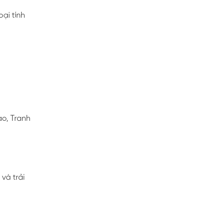
ại tính
o, Tranh
và trải