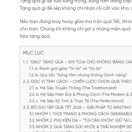
Tặng quà gì để vừa sang trọng, xứng tầm đẳng cấp củ
Tặng quà gì để sếp không chỉ nhận rồi cất vào kho
Nếu bạn đang loay hoay giữa ma trận quà Tết, thì bà
cho bạn. Chúng tôi không chỉ gợi ý những món quà v
hóa tặng quà.
MỤC LỤC
1. “ĐẠO” TẶNG QUÀ – KHI “CỦA CHO KHÔNG BẰNG C
a. Ranh giới giữa “Tri ân” và “Vụ lợi”
b. Quy tắc “Xứng tầm nhưng không Gánh nặng”
2. ĐỌC VỊ TÍNH CÁCH – CHIẾN LƯỢC CHỌN QUÀ THEO 
a. Hệ Sếp Truyền Thống (The Traditionalist)
b. Hệ Sếp Hiện Đại & Phong Cách (The Modern & St
c. Hệ Sếp Kỹ Tính & Thực Tế (The Perfectionist)
3. BỘ SƯU TẬP QUÀ TẾT 2026 – GIẢI PHÁP TỪ ARISTIN
NHÓM 1: THỜI TRANG & PHONG CÁCH (WEARABLE
NHÓM 2: PHỤ KIỆN DA – “TÚI CÀN KHÔN” GIỮ TÀI 
NHÓM 3: QUÀ TẶNG SỨC KHỎE & TRẢI NGHIỆM (B