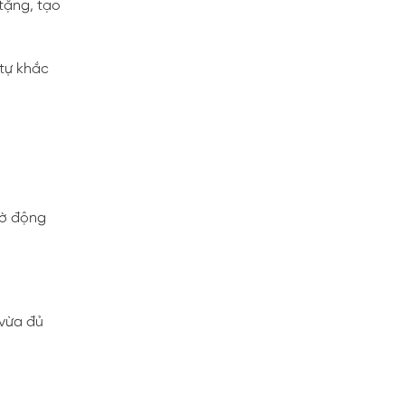
tặng, tạo
 tự khắc
gờ động
 vừa đủ