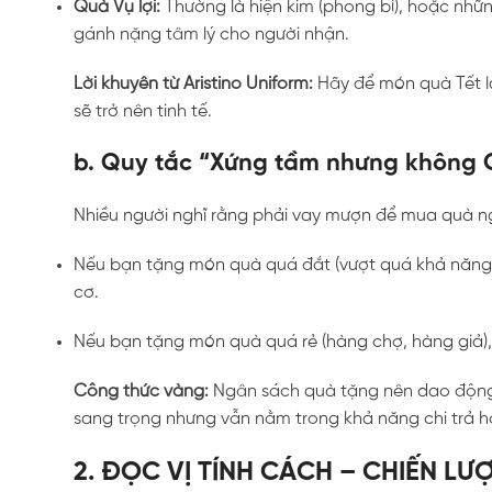
Quà Vụ lợi:
Thường là hiện kim (phong bì), hoặc nhữn
gánh nặng tâm lý cho người nhận.
Lời khuyên từ Aristino Uniform:
Hãy để món quà Tết là
sẽ trở nên tinh tế.
b. Quy tắc “Xứng tầm nhưng không
Nhiều người nghĩ rằng phải vay mượn để mua quà ngh
Nếu bạn tặng món quà quá đắt (vượt quá khả năng t
cơ.
Nếu bạn tặng món quà quá rẻ (hàng chợ, hàng giả),
Công thức vàng:
Ngân sách quà tặng nên dao độn
sang trọng nhưng vẫn nằm trong khả năng chi trả hợ
2. ĐỌC VỊ TÍNH CÁCH – CHIẾN L