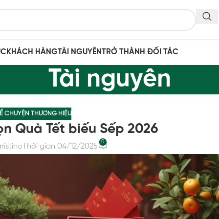
ỤC
KHÁCH HÀNG
TÀI NGUYÊN
TRỞ THÀNH ĐỐI TÁC
Tài nguyên
Ể CHUYỆN THƯƠNG HIỆU
n Quà Tết biếu Sếp 2026
0
ristino
Thời gian 04/12/2025