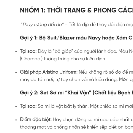
NHÓM 1: THỜI TRANG & PHONG CÁC
“Thay tướng đổi áo”
– Tết là dịp để thay đổi diện mạo
Gợi ý 1: Bộ Suit/Blazer màu Navy hoặc Xám C
Tại sao:
Đây là “bộ giáp” của người lãnh đạo. Màu N
(Charcoal) tượng trưng cho sự kiên định.
Giải pháp Aristino Uniform:
Nếu không rõ số đo để m
may đo tận nơi, tự tay chọn vải và kiểu dáng. Món q
Gợi ý 2: Set Sơ mi “Khai Vận” (Chất liệu Bạch
Tại sao:
Sơ mi là vật bất ly thân. Một chiếc sơ mi 
Điểm đặc biệt:
Hãy chọn dòng sơ mi cao cấp nhất củ
thoáng mát và chống nhăn sẽ khiến sếp biết ơn bạn