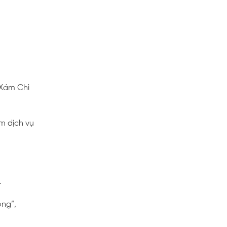
 Xám Chì
ệm dịch vụ
.
ông”,