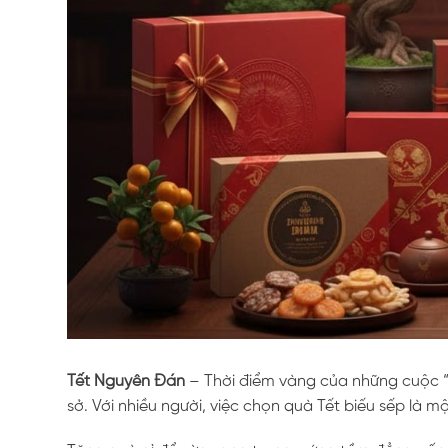
Tết Nguyên Đán
– Thời điểm vàng của những cuộc “
sở. Với nhiều người, việc chọn quà Tết biếu sếp là mộ