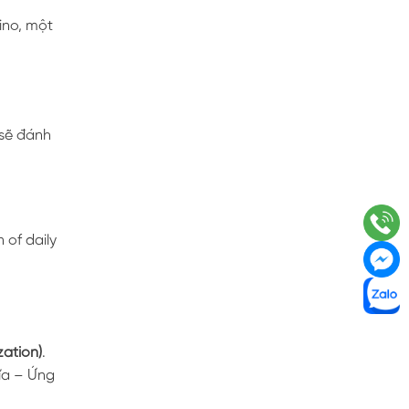
ino, một
 sẽ đánh
of daily
zation)
.
hĩa – Ứng