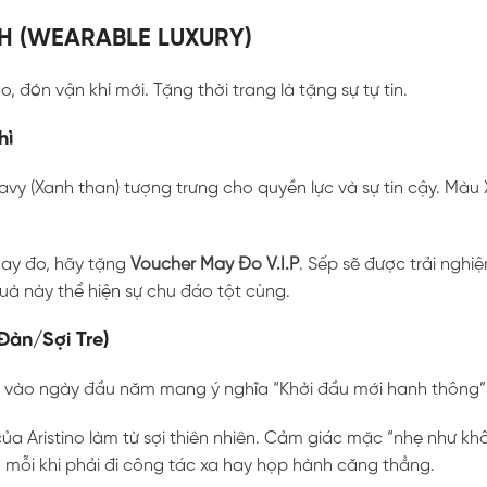
H (WEARABLE LUXURY)
, đón vận khí mới. Tặng thời trang là tặng sự tự tin.
hì
avy (Xanh than) tượng trưng cho quyền lực và sự tin cậy. Màu
ay đo, hãy tặng
Voucher May Đo V.I.P
. Sếp sẽ được trải nghi
uà này thể hiện sự chu đáo tột cùng.
 Đàn/Sợi Tre)
mới vào ngày đầu năm mang ý nghĩa “Khởi đầu mới hanh thông”
a Aristino làm từ sợi thiên nhiên. Cảm giác mặc “nhẹ như kh
 mỗi khi phải đi công tác xa hay họp hành căng thẳng.