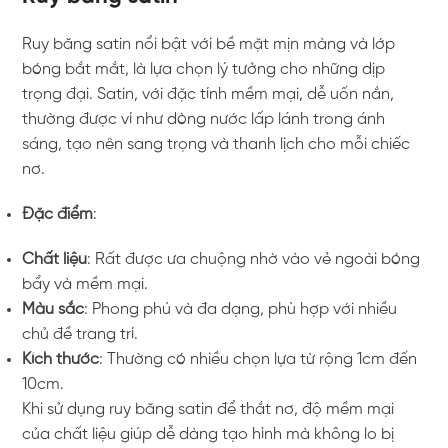
Ruy băng satin nổi bật với bề mặt mịn màng và lớp
bóng bắt mắt, là lựa chọn lý tưởng cho những dịp
trọng đại. Satin, với đặc tính mềm mại, dễ uốn nắn,
thường được ví như dòng nước lấp lánh trong ánh
sáng, tạo nên sang trọng và thanh lịch cho mỗi chiếc
nơ.
Đặc điểm
:
Chất liệu
: Rất được ưa chuộng nhờ vào vẻ ngoài bóng
bẩy và mềm mại.
Màu sắc
: Phong phú và đa dạng, phù hợp với nhiều
chủ đề trang trí.
Kích thước
: Thường có nhiều chọn lựa từ rộng 1cm đến
10cm.
Khi sử dụng ruy băng satin để thắt nơ, độ mềm mại
của chất liệu giúp dễ dàng tạo hình mà không lo bị