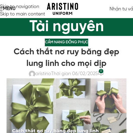
Skip to navigation
MENU
Nhận tư v
Skip to main content
Tài nguyên
CẨM NANG ĐỒNG PHỤC
Cách thắt nơ ruy băng đẹp
lung linh cho mọi dịp
0
aristino
Thời gian 06/02/2025