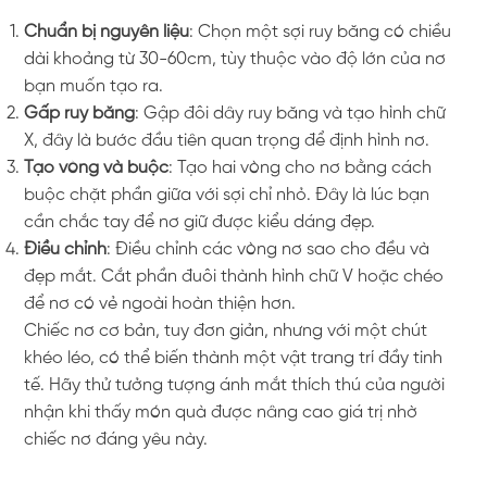
Chuẩn bị nguyên liệu
: Chọn một sợi ruy băng có chiều
dài khoảng từ 30-60cm, tùy thuộc vào độ lớn của nơ
bạn muốn tạo ra.
Gấp ruy băng
: Gập đôi dây ruy băng và tạo hình chữ
X, đây là bước đầu tiên quan trọng để định hình nơ.
Tạo vòng và buộc
: Tạo hai vòng cho nơ bằng cách
buộc chặt phần giữa với sợi chỉ nhỏ. Đây là lúc bạn
cần chắc tay để nơ giữ được kiểu dáng đẹp.
Điều chỉnh
: Điều chỉnh các vòng nơ sao cho đều và
đẹp mắt. Cắt phần đuôi thành hình chữ V hoặc chéo
để nơ có vẻ ngoài hoàn thiện hơn.
Chiếc nơ cơ bản, tuy đơn giản, nhưng với một chút
khéo léo, có thể biến thành một vật trang trí đầy tinh
tế. Hãy thử tưởng tượng ánh mắt thích thú của người
nhận khi thấy món quà được nâng cao giá trị nhờ
chiếc nơ đáng yêu này.