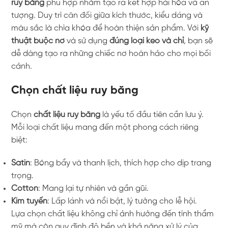
ruy băng
phù hợp nhằm tạo ra kết hợp hài hòa và ấn
tượng. Duy trì cân đối giữa kích thước, kiểu dáng và
màu sắc là chìa khóa để hoàn thiện sản phẩm. Với
kỹ
thuật buộc nơ
và sử dụng
đúng loại keo và chỉ
, bạn sẽ
dễ dàng tạo ra những chiếc nơ hoàn hảo cho mọi bối
cảnh.
Chọn chất liệu ruy băng
Chọn
chất liệu ruy băng
là yếu tố đầu tiên cần lưu ý.
Mỗi loại chất liệu mang đến một phong cách riêng
biệt:
Satin
: Bóng bẩy và thanh lịch, thích hợp cho dịp trang
trọng.
Cotton
: Mang lại tự nhiên và gần gũi.
Kim tuyến
: Lấp lánh và nổi bật, lý tưởng cho lễ hội.
Lựa chọn chất liệu không chỉ ảnh hưởng đến tính thẩm
mỹ mà còn quy định độ bền và khả năng xử lý của