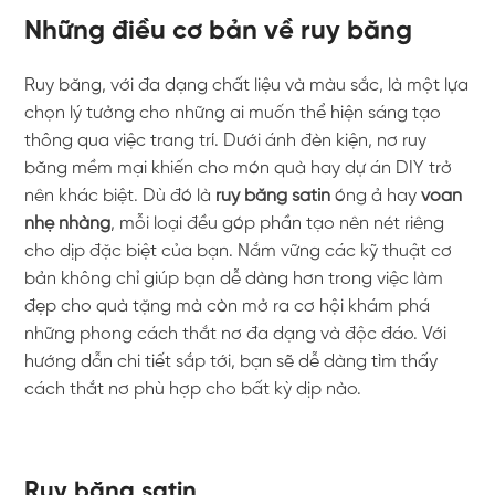
Những điều cơ bản về ruy băng
Ruy băng, với đa dạng chất liệu và màu sắc, là một lựa
chọn lý tưởng cho những ai muốn thể hiện sáng tạo
thông qua việc trang trí. Dưới ánh đèn kiện, nơ ruy
băng mềm mại khiến cho món quà hay dự án DIY trở
nên khác biệt. Dù đó là
ruy băng satin
óng ả hay
voan
nhẹ nhàng
, mỗi loại đều góp phần tạo nên nét riêng
cho dịp đặc biệt của bạn. Nắm vững các kỹ thuật cơ
bản không chỉ giúp bạn dễ dàng hơn trong việc làm
đẹp cho quà tặng mà còn mở ra cơ hội khám phá
những phong cách thắt nơ đa dạng và độc đáo. Với
hướng dẫn chi tiết sắp tới, bạn sẽ dễ dàng tìm thấy
cách thắt nơ phù hợp cho bất kỳ dịp nào.
Ruy băng satin