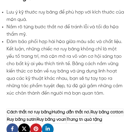
Lưu ý kỹ thước ruy băng để phù hợp với kích thước của
món quà.
Nắm rõ từng bước thắt nơ để tránh lỗi và tối đa hóa
thẩm mỹ.
Đảm bảo phối hợp hài hòa giữa màu sắc và chất liệu.
Kết luận, những chiếc nơ ruy băng không chỉ là một
yếu tố trang trí, mà còn mở ra vô vàn cơ hội sáng tạo
cho bất kỳ ai yêu thích tinh tế. Bằng cách nắm vững
kiến thức cơ bản về ruy băng và ứng dụng linh hoạt
qua các kỹ thuật khác nhau, bạn sẽ tự tay tạo ra
những tác phẩm tuyệt đẹp, từ đó gửi gắm những cảm
xúc chân thành đến người mà bạn quan tâm.
Cách thắt nơ ruy băng
Hướng dẫn thắt nơ.
Ruy băng cotton
Ruy băng satin
Ruy băng voan
Trang trí quà tặng