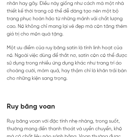
nhăn hay gãy. Điều này giống như cách mà một nhà
thiết kế thời trang có thể dễ dàng tạo nên một bộ
trang phục hoàn hảo từ những mảnh vải chất lượng
cao. Nó không chỉ mang lại vẻ đẹp mà còn tăng thêm
giá trị cho món quà tặng.
Một ưu điểm của ruy băng satin là tính linh hoạt của
nó. Ngoài việc dùng để thắt nơ, satin còn có thể được
sử dụng trong nhiều ứng dụng khác như trang trí áo
choàng cưới, mâm quả, hay thậm chí là khăn trải bàn
cho những kiện sang trọng.
Ruy băng voan
Ruy băng voan với đặc tính nhẹ nhàng, trong suốt,
thường mang đến thanh thoát và uyển chuyển, khó
mà có chất liệu nào sánh bằng. Voan thường được