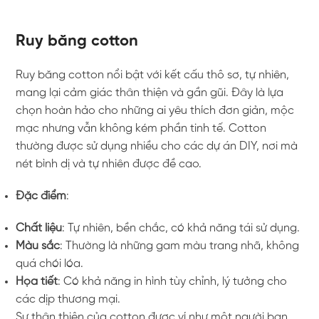
Ruy băng cotton
Ruy băng cotton nổi bật với kết cấu thô sơ, tự nhiên,
mang lại cảm giác thân thiện và gần gũi. Đây là lựa
chọn hoàn hảo cho những ai yêu thích đơn giản, mộc
mạc nhưng vẫn không kém phần tinh tế. Cotton
thường được sử dụng nhiều cho các dự án DIY, nơi mà
nét bình dị và tự nhiên được đề cao.
Đặc điểm
:
Chất liệu
: Tự nhiên, bền chắc, có khả năng tái sử dụng.
Màu sắc
: Thường là những gam màu trang nhã, không
quá chói lóa.
Họa tiết
: Có khả năng in hình tùy chỉnh, lý tưởng cho
các dịp thương mại.
Sự thân thiện của cotton được ví như một người bạn