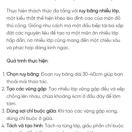
Thực hiện thách thức đa tầng với
ruy băng nhiều lớp
,
một kiểu thắt thể hiện khéo léo đỉnh cao của món đồ
thủ công. Giống như cách mà một đầu bếp tài ba sắp
đặt các nguyên liệu để tạo ra một món ăn nhiều lớp
hấp dẫn, nơ nhiều lớp cũng mang đến một chiều sâu
và phức hợp đáng kinh ngạc.
Quá trình thực hiện
:
Chọn ruy băng
: Đoạn ruy băng dài 30-40cm giúp bạn
thoải mái thao tác.
Tạo các vòng gập
: Tạo nhiều lớp vòng gập đều và xếp
chồng lên nhau, chừa khoảng 4cm ở đầu dây để làm
tâm.
Dùng sợi chỉ buộc giữa
: Khi tạo các vòng gập xong,
dùng chỉ buộc ở giữa.
Tách và tạo hình
: Tách ra từng lớp, giấu phần chỉ buộc