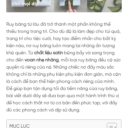
Ruy băng từ lâu đã trở thành một phần không thể
thiếu trong trang trí. Cho dù đó là làm đẹp cho túi quà,
trang trí cho tiệc cưới, hay tạo điểm nhấn cho bất kỳ
kiện nào, nơ ruy băng luôn mang lại những ấn tượng
khó quên. Từ
chất liệu satin
bóng bẩy và sang trọng
cho đến
voan nhẹ nhàng
, mỗi loại ruy băng đều có sức
quyến rũ riêng của nó. Những chiếc nơ đầy màu sắc
không chỉ là những phụ kiện phụ kiện đơn giản, mà còn
là cách để bạn thể hiện phong cách riêng của mình.
Để giúp bạn tận dụng tối đa tiềm năng của ruy băng,
bài viết dưới đây sẽ đưa bạn qua một hành trình thú vị
để học cách thắt nơ từ cơ bản đến phức tạp, với đầy
đủ các phong cách và dịp sử dụng.
MỤC LỤC