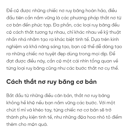
Để có được những chiếc nơ ruy băng hoàn hảo, điều
đầu tiên cần nắm vững là các phương pháp thắt nơ từ
cơ bản đến phức tạp. Đa phần, các loại ruy băng đều
có cách thắt tương tự nhau, chỉ khác nhau về kỹ thuật
nhấn nhá nhằm tạo ra khác biệt tinh tế. Dựa trên kinh
nghiệm và khả năng sáng tạo, bạn có thể dễ dàng tạo
ra những chiếc nơ tuyệt đẹp dùng trong mọi dịp. Để
đạt được điều này, cần có một cái nhìn tổng quan về
từng loại ruy băng cũng như các bước thắt nơ cụ thể.
Cách thắt nơ ruy băng cơ bản
Bắt đầu từ những điều căn bản, thắt nơ ruy băng
không hề khó nếu bạn nắm vững các bước. Với một
chút tỉ mỉ và khéo tay, từng chiếc nơ cơ bản sẽ trở
thành phụ kiện tinh tế, như những đóa hoa nhỏ tô điểm
thêm cho món quà.