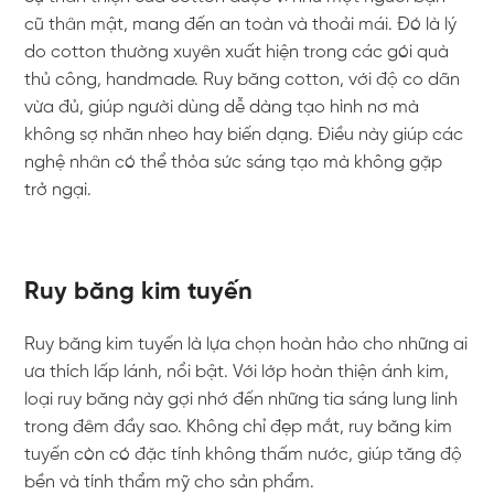
cũ thân mật, mang đến an toàn và thoải mái. Đó là lý
do cotton thường xuyên xuất hiện trong các gói quà
thủ công, handmade. Ruy băng cotton, với độ co dãn
vừa đủ, giúp người dùng dễ dàng tạo hình nơ mà
không sợ nhăn nheo hay biến dạng. Điều này giúp các
nghệ nhân có thể thỏa sức sáng tạo mà không gặp
trở ngại.
Ruy băng kim tuyến
Ruy băng kim tuyến là lựa chọn hoàn hảo cho những ai
ưa thích lấp lánh, nổi bật. Với lớp hoàn thiện ánh kim,
loại ruy băng này gợi nhớ đến những tia sáng lung linh
trong đêm đầy sao. Không chỉ đẹp mắt, ruy băng kim
tuyến còn có đặc tính không thấm nước, giúp tăng độ
bền và tính thẩm mỹ cho sản phẩm.