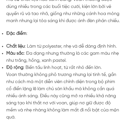
dùng nhiều trong các buổi tiệc cưới, kiện lớn bởi vẻ
quyến rũ và tao nhã, giống như những cánh hoa mỏng
manh nhưng lại tỏa sáng khi được ánh đèn phản chiếu.
Đặc điểm
:
Chất liệu
: Làm từ polyester, nhẹ và dễ dàng định hình.
Màu sắc
: Đa dạng nhưng thường là các gam màu nhẹ
như trắng, hồng, xanh pastel.
Độ rộng
: Biến tấu linh hoạt, từ rất nhỏ đến lớn.
Voan thường không phô trương nhưng lại tinh tế, gần
như cách mà một diễn viên chính diện trong bộ phim
cổ điển lặng lẽ làm chủ sân khấu mà không cần quá
nhiều ánh sáng. Điều này cũng mở ra nhiều khả năng
sáng tạo khi thắt nơ với voan, giúp nơ giữ được độ
mềm và nhẹ nhàng không làm mất đi nổi bật của món
quà.