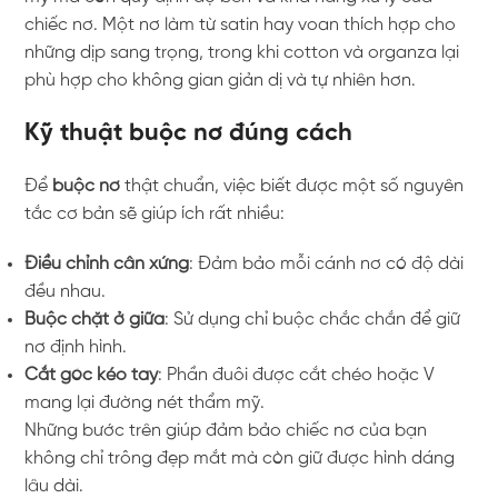
chiếc nơ. Một nơ làm từ satin hay voan thích hợp cho
những dịp sang trọng, trong khi cotton và organza lại
phù hợp cho không gian giản dị và tự nhiên hơn.
Kỹ thuật buộc nơ đúng cách
Để
buộc nơ
thật chuẩn, việc biết được một số nguyên
tắc cơ bản sẽ giúp ích rất nhiều:
Điều chỉnh cân xứng
: Đảm bảo mỗi cánh nơ có độ dài
đều nhau.
Buộc chặt ở giữa
: Sử dụng chỉ buộc chắc chắn để giữ
nơ định hình.
Cắt góc kéo tay
: Phần đuôi được cắt chéo hoặc V
mang lại đường nét thẩm mỹ.
Những bước trên giúp đảm bảo chiếc nơ của bạn
không chỉ trông đẹp mắt mà còn giữ được hình dáng
lâu dài.