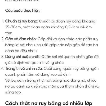
bức tranh hoàn mỹ.
Các bước thực hiện
:
Chuẩn bị ruy băng
: Chuẩn bị đoạn ruy băng khoảng
25-30cm, một đoạn ngắn khoảng 0,5-1cm để làm
tâm.
Gấp và đan chéo
: Gấp đôi và đan chéo các phần ruy
băng lại với nhau, sau đó gập các nếp gấp để tạo ba
cánh nơ đều nhau.
Dùng chỉ buộc chặt
: Quấn sợi chỉ quanh phần giữa để
giữ cố định và tạo hình vững chắc.
Trang trí và chỉnh sửa
: Cuối cùng, quấn ruy băng ngắn
quanh phần tâm và dùng keo cố định.
Với ba cánh trông như một bông hoa đang nở, chiếc
nơ ba cánh sẽ khiến cho món quà thêm phần thú vị và
sáng tạo.
Cách thắt nơ ruy băng có nhiều lớp