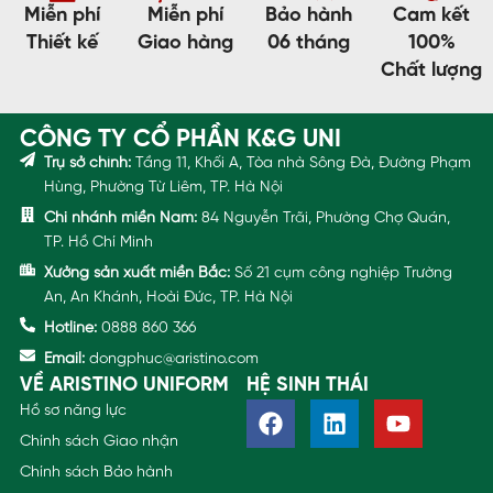
Miễn phí
Miễn phí
Bảo hành
Cam kết
Thiết kế
Giao hàng
06 tháng
100%
Chất lượng
CÔNG TY CỔ PHẦN K&G UNI
Trụ sở chính:
Tầng 11, Khối A, Tòa nhà Sông Đà, Đường Phạm
Hùng, Phường Từ Liêm, TP. Hà Nội
Chi nhánh miền Nam:
84 Nguyễn Trãi, Phường Chợ Quán,
TP. Hồ Chí Minh
Xưởng sản xuất miền Bắc:
Số 21 cụm công nghiệp Trường
An, An Khánh, Hoài Đức, TP. Hà Nội
Hotline:
0888 860 366
Email:
dongphuc@aristino.com
VỀ ARISTINO UNIFORM
HỆ SINH THÁI
Hồ sơ năng lực
Chính sách Giao nhận
Chính sách Bảo hành