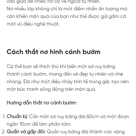
vào giữa để chiếc nơ có vẻ ngoài tự nhiên.
Nơ nhiều lớp không chỉ là một điểm nhấn ấn tượng mà
còn khiến món quà của bạn như thể được gửi gắm cả
một vũ điệu nghệ thuật.
Cách thắt nơ hình cánh bướm
Có thể bạn sẽ thích thú khi biến một sợi ruy băng
thành cánh bướm, mang đến vẻ đẹp tự nhiên và nhẹ
nhàng. Đó như một điệu nhảy tinh tế trong gió, tạo nên
một bức tranh sống động trên món quà.
Hướng dẫn thắt nơ cánh bướm
:
Chuẩn bị
: Cần một sợi ruy băng dài 60cm và một đoạn
ngắn 10cm để làm phần tâm.
Quấn và gấp đôi
: Quấn ruy băng dài thành các vòng