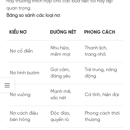
này thường thích hợp cho các bữa tiệc tối hay dịp
quan trọng.
Bảng so sánh các loại nơ
:
KIỂU NƠ
ĐƯỜNG NÉT
PHONG CÁCH
Nhu hòa,
Thanh lịch,
Nơ cổ điển
mềm mại
trang nhã
Gợi cảm,
Trẻ trung, năng
Nơ hình bướm
đáng yêu
động
Mạnh mẽ,
Nơ vuông
Cá tính, hiện đại
sắc nét
Nơ cách điệu
Độc đáo,
Phong cách thời
bên hông
quyến rũ
thượng