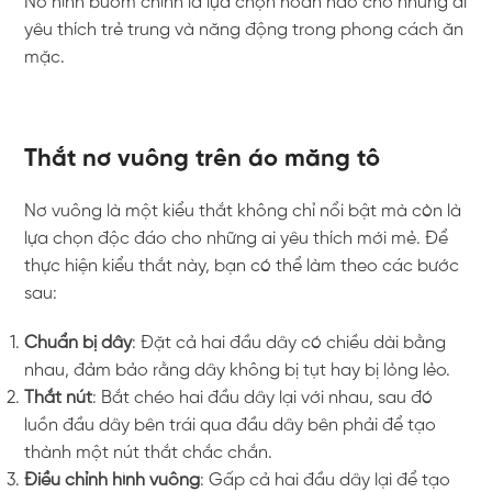
Nơ hình bướm chính là lựa chọn hoàn hảo cho những ai
yêu thích trẻ trung và năng động trong phong cách ăn
mặc.
Thắt nơ vuông trên áo măng tô
Nơ vuông là một kiểu thắt không chỉ nổi bật mà còn là
lựa chọn độc đáo cho những ai yêu thích mới mẻ. Để
thực hiện kiểu thắt này, bạn có thể làm theo các bước
sau:
Chuẩn bị dây
: Đặt cả hai đầu dây có chiều dài bằng
nhau, đảm bảo rằng dây không bị tụt hay bị lỏng lẻo.
Thắt nút
: Bắt chéo hai đầu dây lại với nhau, sau đó
luồn đầu dây bên trái qua đầu dây bên phải để tạo
thành một nút thắt chắc chắn.
Điều chỉnh hình vuông
: Gấp cả hai đầu dây lại để tạo