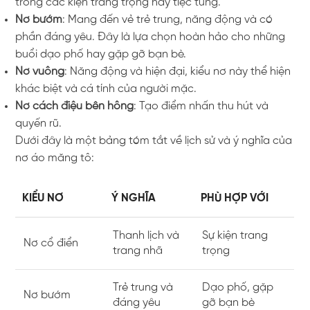
trong các kiện trang trọng hay tiệc tùng.
Nơ bướm
: Mang đến vẻ trẻ trung, năng động và có
phần đáng yêu. Đây là lựa chọn hoàn hảo cho những
buổi dạo phố hay gặp gỡ bạn bè.
Nơ vuông
: Năng động và hiện đại, kiểu nơ này thể hiện
khác biệt và cá tính của người mặc.
Nơ cách điệu bên hông
: Tạo điểm nhấn thu hút và
quyến rũ.
Dưới đây là một bảng tóm tắt về lịch sử và ý nghĩa của
nơ áo măng tô:
KIỂU NƠ
Ý NGHĨA
PHÙ HỢP VỚI
Thanh lịch và
Sự kiện trang
Nơ cổ điển
trang nhã
trọng
Trẻ trung và
Dạo phố, gặp
Nơ bướm
đáng yêu
gỡ bạn bè