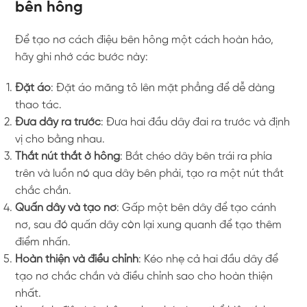
bên hông
Để tạo nơ cách điệu bên hông một cách hoàn hảo,
hãy ghi nhớ các bước này:
Đặt áo
: Đặt áo măng tô lên mặt phẳng để dễ dàng
thao tác.
Đưa dây ra trước
: Đưa hai đầu dây đai ra trước và định
vị cho bằng nhau.
Thắt nút thắt ở hông
: Bắt chéo dây bên trái ra phía
trên và luồn nó qua dây bên phải, tạo ra một nút thắt
chắc chắn.
Quấn dây và tạo nơ
: Gấp một bên dây để tạo cánh
nơ, sau đó quấn dây còn lại xung quanh để tạo thêm
điểm nhấn.
Hoàn thiện và điều chỉnh
: Kéo nhẹ cả hai đầu dây để
tạo nơ chắc chắn và điều chỉnh sao cho hoàn thiện
nhất.