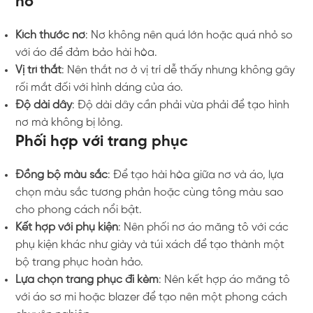
nơ
Kích thước nơ
: Nơ không nên quá lớn hoặc quá nhỏ so
với áo để đảm bảo hài hòa.
Vị trí thắt
: Nên thắt nơ ở vị trí dễ thấy nhưng không gây
rối mắt đối với hình dáng của áo.
Độ dài dây
: Độ dài dây cần phải vừa phải để tạo hình
nơ mà không bị lỏng.
Phối hợp với trang phục
Đồng bộ màu sắc
: Để tạo hài hòa giữa nơ và áo, lựa
chọn màu sắc tương phản hoặc cùng tông màu sao
cho phong cách nổi bật.
Kết hợp với phụ kiện
: Nên phối nơ áo măng tô với các
phụ kiện khác như giày và túi xách để tạo thành một
bộ trang phục hoàn hảo.
Lựa chọn trang phục đi kèm
: Nên kết hợp áo măng tô
với áo sơ mi hoặc blazer để tạo nên một phong cách