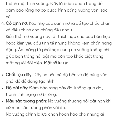
thành một hình vuông. Đây là bước quan trọng để
đảm bảo rằng nơ có được hình dáng vuông vắn, sắc
nét.
Cố định nơ
: Kéo nhẹ các cánh nơ ra để tạo chắc chắn
và điều chỉnh cho chúng đều nhau.
Kiểu thắt nơ vuông này rất thích hợp cho các bữa tiệc
hoặc kiện yêu cầu tinh tế nhưng không kém phần năng
động. Áo măng tô phối hợp cùng nơ vuông không chỉ
giúp bạn trông nổi bật mà còn tạo khác biệt trong
mắt người đối diện.
Một số lưu ý
:
Chất liệu dây
: Dây nơ nên có độ bền và độ cứng vừa
phải để dễ dàng tạo hình.
Độ dài dây
: Đảm bảo rằng dây đai không quá dài,
tránh tình trạng nơ bị lỏng.
Màu sắc tương phản
: Nơ vuông thường nổi bật hơn khi
có màu sắc tương phản với áo.
Nơ vuông chính là lựa chọn hoàn hảo cho những ai