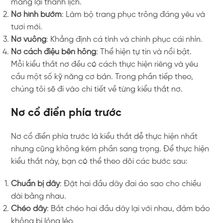
mang lại thanh lịch.
Nơ hình bướm
: Làm bộ trang phục trông đáng yêu và
tươi mới.
Nơ vuông
: Khẳng định cá tính và chinh phục cái nhìn.
Nơ cách điệu bên hông
: Thể hiện tự tin và nổi bật.
Mỗi kiểu thắt nơ đều có cách thực hiện riêng và yêu
cầu một số kỹ năng cơ bản. Trong phần tiếp theo,
chúng tôi sẽ đi vào chi tiết về từng kiểu thắt nơ.
Nơ cổ điển phía trước
Nơ cổ điển phía trước là kiểu thắt dễ thực hiện nhất
nhưng cũng không kém phần sang trọng. Để thực hiện
kiểu thắt này, bạn có thể theo dõi các bước sau:
Chuẩn bị dây
: Đặt hai đầu dây đai áo sao cho chiều
dài bằng nhau.
Chéo dây
: Bắt chéo hai đầu dây lại với nhau, đảm bảo
không bị lỏng lẻo.