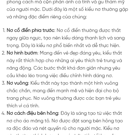
phong cách mà còn phản ánh cá tính và gu thẩm mỹ
của người mặc. Dưới đây là một số kiểu nơ thường gặp
và những đặc điểm riêng của chúng:
Nơ cổ điển phía trước
: Nơ cổ điển thường được thắt
ngay giữa ngực, tạo nên kiểu dáng thanh lịch và sang
trọng. Đây là kiểu nơ phổ biến nhất và dễ thực hiện.
Nơ hình bướm
: Mang đến vẻ đẹp đáng yêu, kiểu thắt
này rất thích hợp cho những ai yêu thích trẻ trung và
năng động. Các bước thắt khá đơn giản nhưng yêu
cầu khéo léo trong việc điều chỉnh hình dáng nơ.
Nơ vuông
: Kiểu thắt này tạo thành một hình vuông
chắc chắn, mang đến mạnh mẽ và hiện đại cho bộ
trang phục. Nơ vuông thường được các bạn trẻ yêu
thích vì cá tính.
Nơ cách điệu bên hông
: Đây là sáng tạo từ việc thắt
nơ cho áo măng tô. Nơ được đặt sang bên hông tạo
ra độc đáo và nét quyến rũ cho người mặc. Kiểu nơ