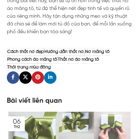
trong bài viết này, bạn sẽ tự tin hơn trong việc thắt nơ
áo măng tô, từ đó thể hiện nét đẹp tinh tế và quyến rũ
của riêng mình. Hãy tận dụng những mẹo và kỹ thuật
đã chia sẻ để làm mới tủ đồ của bạn, để mỗi lần xuống
phố đều khiến bạn tỏa sáng!
Cách thắt nơ đẹp
Hướng dẫn thắt nơ.
Nơ măng tô
Phong cách áo măng tô
Thắt nơ áo măng tô
Thời trang mùa đông
Bài viết liên quan
06
TH2