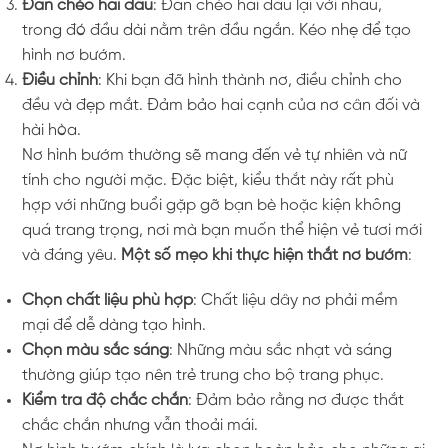
Đan chéo hai đầu
: Đan chéo hai đầu lại với nhau,
trong đó đầu dài nằm trên đầu ngắn. Kéo nhẹ để tạo
hình nơ bướm.
Điều chỉnh
: Khi bạn đã hình thành nơ, điều chỉnh cho
đều và đẹp mắt. Đảm bảo hai cạnh của nơ cân đối và
hài hòa.
Nơ hình bướm thường sẽ mang đến vẻ tự nhiên và nữ
tính cho người mặc. Đặc biệt, kiểu thắt này rất phù
hợp với những buổi gặp gỡ bạn bè hoặc kiện không
quá trang trọng, nơi mà bạn muốn thể hiện vẻ tươi mới
và đáng yêu.
Một số mẹo khi thực hiện thắt nơ bướm
:
Chọn chất liệu phù hợp
: Chất liệu dây nơ phải mềm
mại để dễ dàng tạo hình.
Chọn màu sắc sáng
: Những màu sắc nhạt và sáng
thường giúp tạo nên trẻ trung cho bộ trang phục.
Kiểm tra độ chắc chắn
: Đảm bảo rằng nơ được thắt
chắc chắn nhưng vẫn thoải mái.