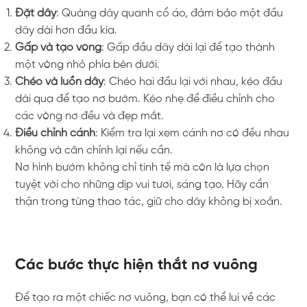
Đặt dây
: Quàng dây quanh cổ áo, đảm bảo một đầu
dây dài hơn đầu kia.
Gấp và tạo vòng
: Gấp đầu dây dài lại để tạo thành
một vòng nhỏ phía bên dưới.
Chéo và luồn dây
: Chéo hai đầu lại với nhau, kéo đầu
dài qua để tạo nơ bướm. Kéo nhẹ để điều chỉnh cho
các vòng nơ đều và đẹp mắt.
Điều chỉnh cánh
: Kiểm tra lại xem cánh nơ có đều nhau
không và căn chỉnh lại nếu cần.
Nơ hình bướm không chỉ tinh tế mà còn là lựa chọn
tuyệt vời cho những dịp vui tươi, sáng tạo. Hãy cẩn
thận trong từng thao tác, giữ cho dây không bị xoắn.
Các bước thực hiện thắt nơ vuông
Để tạo ra một chiếc nơ vuông, bạn có thể lui về các