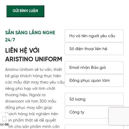
SẴN SÀNG LẮNG NGHE
24/7
LIÊN HỆ VỚI
ARISTINO UNIFORM
Aristino Uniform sẽ tư vấn, thiết
kế giúp khách hàng thực hiện
các mẫu đặt may theo yêu cầu
riêng phù hợp với tính chất
thương hiệu. Ngoài ra
showroom với hơn 300 mẫu
đồng phục may sẵn giúp
khách hàng trải nghiệm trên
sản phẩm thật sẽ dễ quyết
ọi điện
định cho sản phẩm mình cần