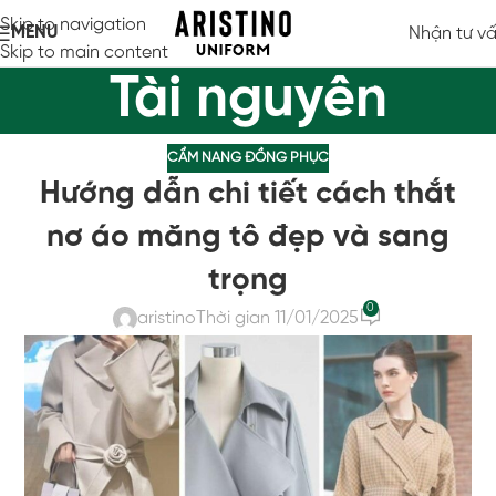
Skip to navigation
MENU
Nhận tư v
Skip to main content
Tài nguyên
CẨM NANG ĐỒNG PHỤC
Hướng dẫn chi tiết cách thắt
nơ áo măng tô đẹp và sang
trọng
0
aristino
Thời gian 11/01/2025