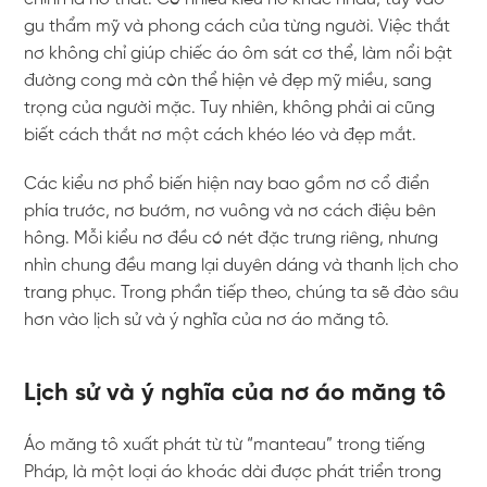
gu thẩm mỹ và phong cách của từng người. Việc thắt
nơ không chỉ giúp chiếc áo ôm sát cơ thể, làm nổi bật
đường cong mà còn thể hiện vẻ đẹp mỹ miều, sang
trọng của người mặc. Tuy nhiên, không phải ai cũng
biết cách thắt nơ một cách khéo léo và đẹp mắt.
Các kiểu nơ phổ biến hiện nay bao gồm nơ cổ điển
phía trước, nơ bướm, nơ vuông và nơ cách điệu bên
hông. Mỗi kiểu nơ đều có nét đặc trưng riêng, nhưng
nhìn chung đều mang lại duyên dáng và thanh lịch cho
trang phục. Trong phần tiếp theo, chúng ta sẽ đào sâu
hơn vào lịch sử và ý nghĩa của nơ áo măng tô.
Lịch sử và ý nghĩa của nơ áo măng tô
Áo măng tô xuất phát từ từ “manteau” trong tiếng
Pháp, là một loại áo khoác dài được phát triển trong