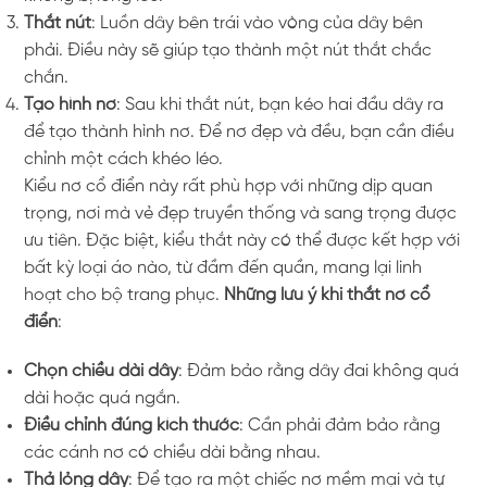
Thắt nút
: Luồn dây bên trái vào vòng của dây bên
phải. Điều này sẽ giúp tạo thành một nút thắt chắc
chắn.
Tạo hình nơ
: Sau khi thắt nút, bạn kéo hai đầu dây ra
để tạo thành hình nơ. Để nơ đẹp và đều, bạn cần điều
chỉnh một cách khéo léo.
Kiểu nơ cổ điển này rất phù hợp với những dịp quan
trọng, nơi mà vẻ đẹp truyền thống và sang trọng được
ưu tiên. Đặc biệt, kiểu thắt này có thể được kết hợp với
bất kỳ loại áo nào, từ đầm đến quần, mang lại linh
hoạt cho bộ trang phục.
Những lưu ý khi thắt nơ cổ
điển
:
Chọn chiều dài dây
: Đảm bảo rằng dây đai không quá
dài hoặc quá ngắn.
Điều chỉnh đúng kích thước
: Cần phải đảm bảo rằng
các cánh nơ có chiều dài bằng nhau.
Thả lỏng dây
: Để tạo ra một chiếc nơ mềm mại và tự