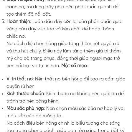
cánh nơ, rồi dùng dây phía bên phải quấn quanh để
tạo thêm độ nổi bật.
Hoàn thiện
: Luồn đầu dây còn lại của phần quấn qua
vòng của dây vừa tạo và kéo chặt để hoàn thành
chiếc nơ.
Nơ cách điệu bên hông giúp tăng thêm nét quyến rũ
và thu hút chú ý. Điều này làm tăng thêm giá trị thẩm
mỹ cho bộ trang phục, đồng thời giúp người mặc trở
nên nổi bật và tự tin hơn.
Một số mẹo
:
Vị trí thắt nơ
: Nên thắt nơ bên hông để tạo ra cảm giác
quyến rũ hơn.
Kích thước chuẩn
: Kích thước nơ không nên quá lớn để
tránh trở nên cồng kềnh.
Màu sắc phù hợp
: Nên chọn màu sắc của nơ hợp lý với
màu sắc của áo măng tô.
Nơ cách điệu bên hông chính là biểu tượng cho sáng
tạo trong phong cách, giúp bạn tỏa sáng trong bất kỳ