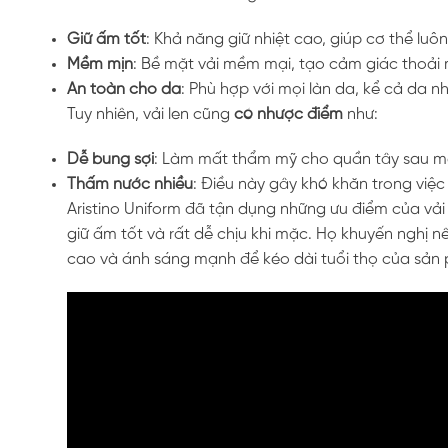
Giữ ấm tốt
: Khả năng giữ nhiệt cao, giúp cơ thể lu
Mềm mịn
: Bề mặt vải mềm mại, tạo cảm giác thoải
An toàn cho da
: Phù hợp với mọi làn da, kể cả da 
Tuy nhiên, vải len cũng
có nhược điểm
như:
Dễ bung sợi
: Làm mất thẩm mỹ cho quần tây sau mộ
Thấm nước nhiều
: Điều này gây khó khăn trong việ
Aristino Uniform đã tận dụng những ưu điểm của vả
giữ ấm tốt và rất dễ chịu khi mặc. Họ khuyến nghị nê
cao và ánh sáng mạnh để kéo dài tuổi thọ của sản