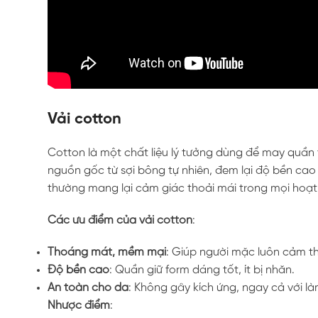
Vải cotton
Cotton là một chất liệu lý tưởng dùng để may quầ
nguồn gốc từ sợi bông tự nhiên, đem lại độ bền ca
thường mang lại cảm giác thoải mái trong mọi hoạ
Các ưu điểm của vải cotton
:
Thoáng mát, mềm mại
: Giúp người mặc luôn cảm th
Độ bền cao
: Quần giữ form dáng tốt, ít bị nhăn.
An toàn cho da
: Không gây kích ứng, ngay cả với l
Nhược điểm
: