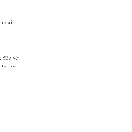
ản xuất
 đây, vải
trộn với