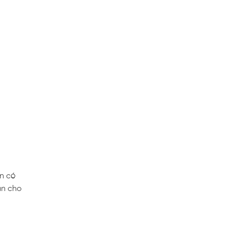
en có
àn cho