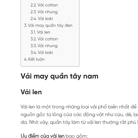
Vải cotton
Vải nhung
Vải kaki
Vải may quần tây đen
Vải len
Vải cotton
Vải nhung
Vải kaki
Kết luận
Vải may quần tây nam
Vải len
Vải len là một trong những loại vải phổ biến nhất 
nguồn gốc từ lông của các động vật như cừu, dê, lạ
da. Nhờ vậy, quần tây làm từ vải len thường rất phù
Ưu điểm của vải len
bao gồm: