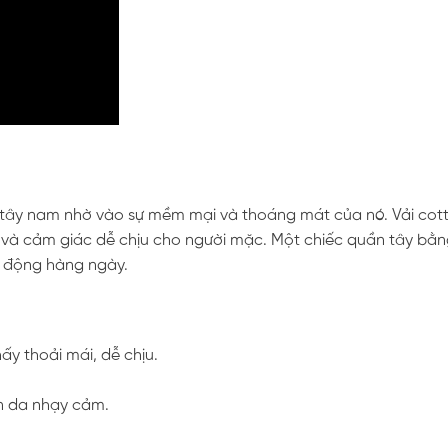
n tây nam nhờ vào sự mềm mại và thoáng mát của nó. Vải cot
o và cảm giác dễ chịu cho người mặc. Một chiếc quần tây bằ
t động hàng ngày.
ấy thoải mái, dễ chịu.
àn da nhạy cảm.