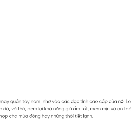
để may quần tây nam, nhờ vào các đặc tính cao cấp của nó. L
c đà, và thỏ, đem lại khả năng giữ ấm tốt, mềm mịn và an to
 hợp cho mùa đông hay những thời tiết lạnh.