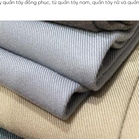
ay
quần tây đồng phục
, từ quần tây nam, quần tây nữ và quầ