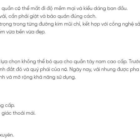
g, quần có thể mất đi độ mềm mại và kiểu dáng ban đầu.
 vải, cần phải giặt và bảo quản đúng cách.
 trọng trong từng đường kim mũi chỉ, kết hợp với công nghệ s
ẩm vừa bền vừa đẹp.
 lựa chọn không thể bỏ qua cho quần tây nam cao cấp. Trước
nh đắt đỏ và quý phái của nó. Ngày nay, vải nhung được pha 
ành và mở rộng khả năng sử dụng.
ng cấp.
 giác thoải mái.
xuyên.