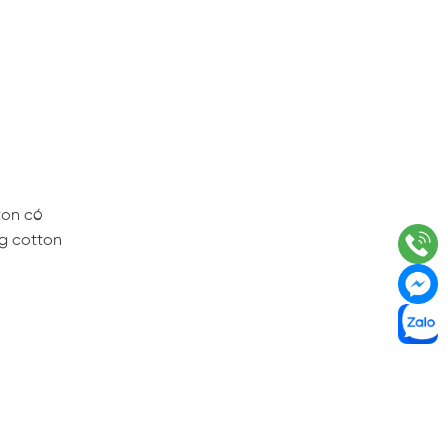
ton có
ng cotton