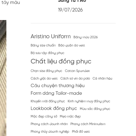
Sung Từ 1 Áo
n tây màu
19/07/2026
Aristino Uniform
Bảng màu 2026
Bảng size chuẩn
Bảo quản áo vest
Bộ sưu tập đồng phục
Chất liệu đồng phục
Chọn size đồng phục
Cotton Spandex
Cách giặt áo vest
Cách sơ vin áo polo
Cá nhân hóa
Câu chuyện thương hiệu
Form dáng Tailor-made
Khuyến mãi đồng phục
Kinh nghiệm may đồng phục
Lookbook đồng phục
Màu sắc đồng phục
Mặc đẹp công sở
Mẹo mặc đẹp
Phong cách doanh nhân
Phong cách Minimalism
Phong thủy doanh nghiệp
Phối đồ vest