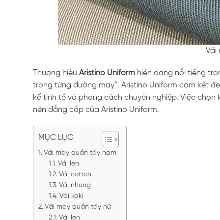
Vải
Thương hiệu
Aristino Uniform
hiện đang nổi tiếng tr
trong từng đường may”. Aristino Uniform cam kết 
kế tinh tế và phong cách chuyên nghiệp. Việc chọn 
nên đẳng cấp của Aristino Uniform.
MỤC LỤC
Vải may quần tây nam
Vải len
Vải cotton
Vải nhung
Vải kaki
Vải may quần tây nữ
Vải len