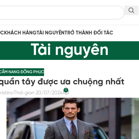
ỤC
KHÁCH HÀNG
TÀI NGUYÊN
TRỞ THÀNH ĐỐI TÁC
Tài nguyên
CẨM NANG ĐỒNG PHỤC
 quần tây được ưa chuộng nhất
0
ristino
Thời gian 20/07/2024