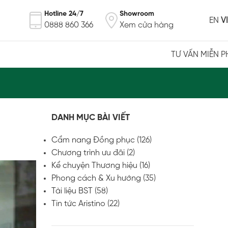
Hotline 24/7
Showroom
EN
VI
0888 860 366
Xem cửa hàng
TƯ VẤN MIỄN P
DANH MỤC BÀI VIẾT
Cẩm nang Đồng phục
(126)
Chương trình ưu đãi
(2)
Kể chuyện Thương hiệu
(16)
Phong cách & Xu hướng
(35)
Tài liệu BST
(58)
Tin tức Aristino
(22)