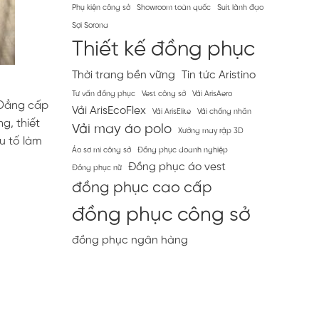
Phụ kiện công sở
Showroom toàn quốc
Suit lãnh đạo
Sợi Sorona
Thiết kế đồng phục
Thời trang bền vững
Tin tức Aristino
Tư vấn đồng phục
Vest công sở
Vải ArisAero
“Đẳng cấp
Vải ArisEcoFlex
Vải ArisElite
Vải chống nhăn
g, thiết
Vải may áo polo
Xưởng may rập 3D
u tố làm
Áo sơ mi công sở
Đồng phục doanh nghiệp
Đồng phục áo vest
Đồng phục nữ
đồng phục cao cấp
đồng phục công sở
đồng phục ngân hàng