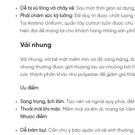
Dễ bị xù lông và chảy xệ
: Sau một thời gian sử dụn
Phải chăm sóc kỹ lưỡng
: Để duy trì được chất lượng
Tại Aristino Uniform, quần tây cotton luôn được chú
hiện đại để mang lại cho khách hàng những sản ph
Vải nhung
Vải nhung, với bề mặt mềm mịn và độ sáng bóng, là
nhung thường được giới thượng lưu ưa chuộng bởi tí
các thành phần khác như polyester để giảm giá th
Ưu điểm
:
Sang trọng, lịch lãm
: Tạo nên vẻ ngoài quý phái, đẳ
Thoải mái khi mặc
: Mềm mại và êm ái, mang lại cảm
Nhược điểm
:
Dễ bám bụi
: Cần chú ý bảo quản và vệ sinh thường 