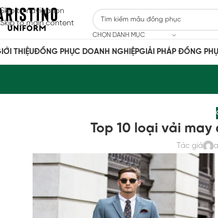
Skip to navigation
Skip to main content
CHỌN DANH MỤC
IỚI THIỆU
ĐỒNG PHỤC DOANH NGHIỆP
GIẢI PHÁP ĐỒNG PH
Top 10 loại vải may
Tác giả
a