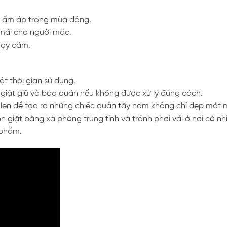
ôn ấm áp trong mùa đông.
 mái cho người mặc.
nhạy cảm.
t thời gian sử dụng.
c giặt giũ và bảo quản nếu không được xử lý đúng cách.
i len để tạo ra những chiếc quần tây nam không chỉ đẹp mắt
n giặt bằng xà phòng trung tính và tránh phơi vải ở nơi có nh
 phẩm.