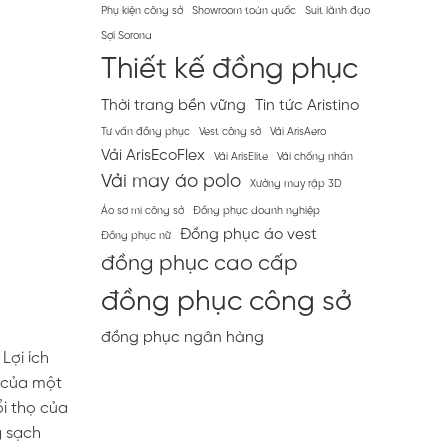
Phụ kiện công sở
Showroom toàn quốc
Suit lãnh đạo
Sợi Sorona
Thiết kế đồng phục
Thời trang bền vững
Tin tức Aristino
Tư vấn đồng phục
Vest công sở
Vải ArisAero
Vải ArisEcoFlex
Vải ArisElite
Vải chống nhăn
Vải may áo polo
Xưởng may rập 3D
Áo sơ mi công sở
Đồng phục doanh nghiệp
Đồng phục áo vest
Đồng phục nữ
đồng phục cao cấp
đồng phục công sở
đồng phục ngân hàng
Lợi ích
u của một
ổi thọ của
g sạch