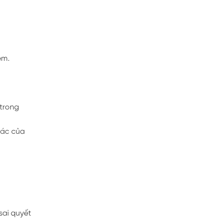
ệm.
 trong
hác của
sai quyết