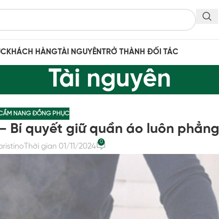
ỤC
KHÁCH HÀNG
TÀI NGUYÊN
TRỞ THÀNH ĐỐI TÁC
Tài nguyên
CẨM NANG ĐỒNG PHỤC
 Bí quyết giữ quần áo luôn phẳng
0
aristino
Thời gian 01/11/2024