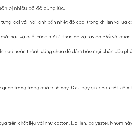
uẩn bị nhiều bộ đồ cùng lúc.
i từng loại vải. Vải lanh cần nhiệt độ cao, trong khi len và lụa 
n mặt sau và cuối cùng mới ủi thân áo và tay áo. Đối với quần,
uy trình đã hoàn thành đúng chưa để đảm bảo mọi phần đều ph
ỳ quan trọng trong quá trình này. Điều này giúp bạn tiết kiệm 
a trên chất liệu vải như cotton, lụa, len, polyester. Nhóm nà