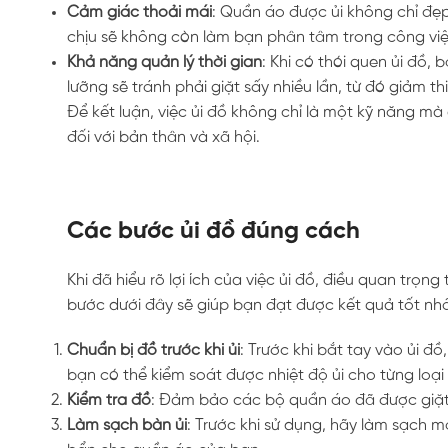
Cảm giác thoải mái
: Quần áo được ủi không chỉ đẹ
chịu sẽ không còn làm bạn phân tâm trong công vi
Khả năng quản lý thời gian
: Khi có thói quen ủi đồ, 
lưỡng sẽ tránh phải giặt sấy nhiều lần, từ đó giảm th
Để kết luận, việc ủi đồ không chỉ là một kỹ năng m
đối với bản thân và xã hội.
Các bước ủi đồ đúng cách
Khi đã hiểu rõ lợi ích của việc ủi đồ, điều quan trọ
bước dưới đây sẽ giúp bạn đạt được kết quả tốt nhấ
Chuẩn bị đồ trước khi ủi
: Trước khi bắt tay vào ủi đ
bạn có thể kiểm soát được nhiệt độ ủi cho từng loại 
Kiểm tra đồ
: Đảm bảo các bộ quần áo đã được giặt s
Làm sạch bàn ủi
: Trước khi sử dụng, hãy làm sạch m