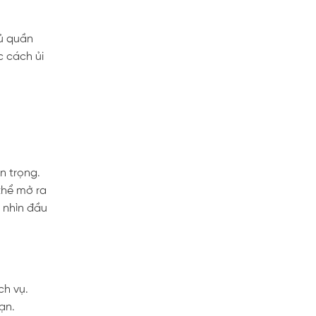
tủ quần
c cách ủi
n trọng.
 thể mở ra
 nhìn đầu
ch vụ.
ạn.