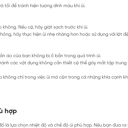
à tối để tránh hiện tượng dính màu khi ủi.
 không. Nếu có, hãy giặt sạch trước khi ủi.
hỏng, hãy thực hiện ủi nhẹ nhàng hơn hoặc sử dụng vải lót đ
ần áo của bạn không bị ố bẩn trong quá trình ủi.
tránh các vật dụng không cần thiết có thể gây mất tập trung
ẹp không chỉ trong việc ủi mà còn trong cả những khía cạnh k
hù hợp
đồ là lựa chọn nhiệt độ và chế độ ủi phù hợp. Nếu bạn đưa ra 