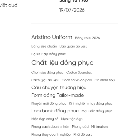
Sung Từ 1 Áo
iết dưới
19/07/2026
Aristino Uniform
Bảng màu 2026
Bảng size chuẩn
Bảo quản áo vest
Bộ sưu tập đồng phục
Chất liệu đồng phục
Chọn size đồng phục
Cotton Spandex
Cách giặt áo vest
Cách sơ vin áo polo
Cá nhân hóa
Câu chuyện thương hiệu
Form dáng Tailor-made
Khuyến mãi đồng phục
Kinh nghiệm may đồng phục
Lookbook đồng phục
Màu sắc đồng phục
Mặc đẹp công sở
Mẹo mặc đẹp
Phong cách doanh nhân
Phong cách Minimalism
Phong thủy doanh nghiệp
Phối đồ vest