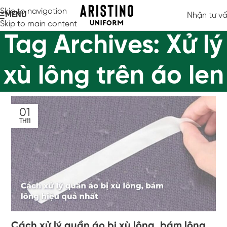
Skip to navigation
MENU
Nhận tư v
Skip to main content
Tag Archives: Xử lý
xù lông trên áo len
01
TH11
Cách xử lý quần áo bị xù lông, bám lông