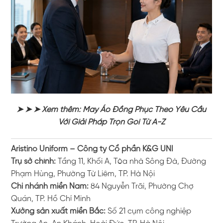
➤ ➤ ➤ Xem thêm: May Áo Đồng Phục Theo Yêu Cầu
Với Giải Pháp Trọn Gói Từ A-Z
Aristino Uniform – Công ty Cổ phần K&G UNI
Trụ sở chính:
Tầng 11, Khối A, Tòa nhà Sông Đà, Đường
Phạm Hùng, Phường Từ Liêm, TP. Hà Nội
Chi nhánh miền Nam:
84 Nguyễn Trãi, Phường Chợ
Quán, TP. Hồ Chí Minh
Xưởng sản xuất miền Bắc:
Số 21 cụm công nghiệp