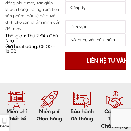
đồng phục may sẵn giúp
khách hàng trải nghiệm trên
sản phẩm thật sẽ dễ quyết
định cho sản phẩm mình cần
đặt may.
Thời gian:
Thứ 2 đến Chủ
Nhật
Giờ hoạt động:
08:00 -
18:00
Miễn phí
Miễn phí
Bảo hành
Cam kết
Thiết kế
Giao hàng
06 tháng
100%
Chất lượng
ọi điện