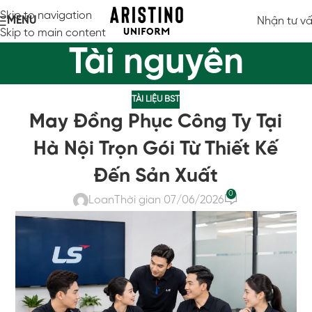
Skip to navigation
MENU
Nhận tư v
Skip to main content
Tài nguyên
TÀI LIỆU BST
May Đồng Phục Công Ty Tại
Hà Nội Trọn Gói Từ Thiết Kế
Đến Sản Xuất
0
Loan
Thời gian 07/06/2026