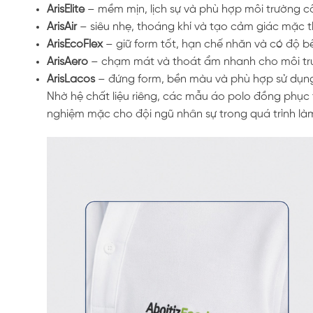
ArisElite
– mềm mịn, lịch sự và phù hợp môi trường 
ArisAir
– siêu nhẹ, thoáng khí và tạo cảm giác mặc 
ArisEcoFlex
– giữ form tốt, hạn chế nhăn và có độ b
ArisAero
– chạm mát và thoát ẩm nhanh cho môi trư
ArisLacos
– đứng form, bền màu và phù hợp sử dụn
Nhờ hệ chất liệu riêng, các mẫu áo polo đồng phục t
nghiệm mặc cho đội ngũ nhân sự trong quá trình là