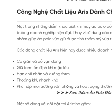
Công Nghệ Chất Liệu Aris Dành C
Một trong những điểm khác biệt khi may áo polo đ
trường doanh nghiệp hiện đại. Thay vì sử dụng các dò
nhằm giúp áo polo vừa giữ được tính thẩm mỹ vừa t
Các dòng chất liệu Aris hiện nay được nhiều doanh 
Co giãn và dễ vận động
Giữ form ổn định khi mặc lâu
Hạn chế nhăn và xuống form
Thoáng khí, nhanh khô
Phù hợp môi trường văn phòng và hoạt động thườn
➤ ➤ ➤ Xem thêm: Áo Polo Đồn
Một số dòng vải nổi bật tại Aristino gồm: