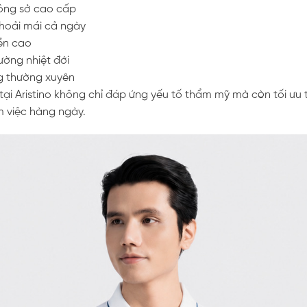
công sở cao cấp
thoải mái cả ngày
ền cao
ờng nhiệt đới
g thường xuyên
ại Aristino không chỉ đáp ứng yếu tố thẩm mỹ mà còn tối ưu t
m việc hàng ngày.