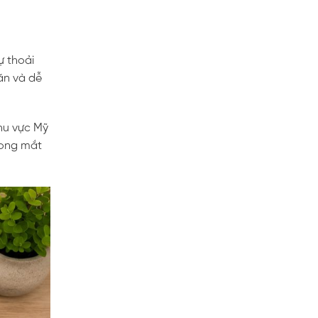
ự thoải
ăn và dễ
hu vực Mỹ
rong mắt