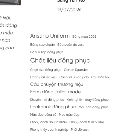
Sung Từ 1 Áo
19/07/2026
 Nội.
cần
đồng
ng mẫu
Aristino Uniform
Bảng màu 2026
g hơn
Bảng size chuẩn
Bảo quản áo vest
ng cao
Bộ sưu tập đồng phục
Chất liệu đồng phục
Chọn size đồng phục
Cotton Spandex
Cách giặt áo vest
Cách sơ vin áo polo
Cá nhân hóa
Câu chuyện thương hiệu
Form dáng Tailor-made
Khuyến mãi đồng phục
Kinh nghiệm may đồng phục
Lookbook đồng phục
Màu sắc đồng phục
Mặc đẹp công sở
Mẹo mặc đẹp
Phong cách doanh nhân
Phong cách Minimalism
Phong thủy doanh nghiệp
Phối đồ vest