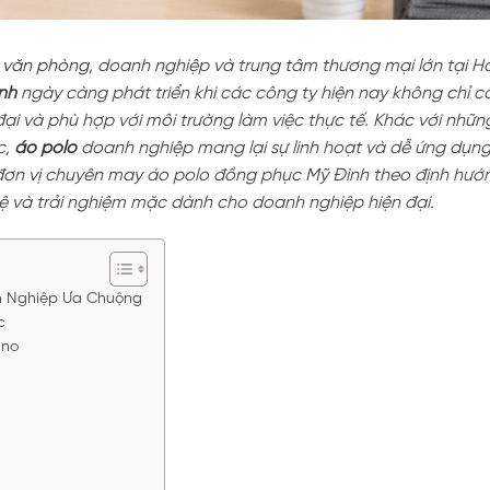
u
văn phòng
, doanh nghiệp và trung tâm thương mại lớn tại Hà
nh
ngày càng phát triển khi các công ty hiện nay không chỉ 
ại và phù hợp với môi trường làm việc thực tế. Khác với nhữ
c,
áo polo
doanh nghiệp mang lại sự linh hoạt và dễ ứng dụn
 đơn vị chuyên may áo polo đồng phục Mỹ Đình theo định hướ
ghệ và trải nghiệm mặc dành cho doanh nghiệp hiện đại.
h Nghiệp Ưa Chuộng
c
ino