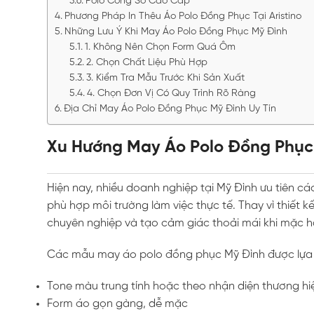
Polo Công Sở Cao Cấp
Phương Pháp In Thêu Áo Polo Đồng Phục Tại Aristino
Những Lưu Ý Khi May Áo Polo Đồng Phục Mỹ Đình
1. Không Nên Chọn Form Quá Ôm
2. Chọn Chất Liệu Phù Hợp
3. Kiểm Tra Mẫu Trước Khi Sản Xuất
4. Chọn Đơn Vị Có Quy Trình Rõ Ràng
Địa Chỉ May Áo Polo Đồng Phục Mỹ Đình Uy Tín
Xu Hướng May Áo Polo Đồng Phụ
Hiện nay, nhiều doanh nghiệp tại Mỹ Đình ưu tiên c
phù hợp môi trường làm việc thực tế. Thay vì thiết kế
chuyên nghiệp và tạo cảm giác thoải mái khi mặc 
Các mẫu may áo polo đồng phục Mỹ Đình được lựa 
Tone màu trung tính hoặc theo nhận diện thương hi
Form áo gọn gàng, dễ mặc