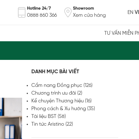
Hotline 24/7
Showroom
EN
VI
0888 860 366
Xem cửa hàng
TƯ VẤN MIỄN P
DANH MỤC BÀI VIẾT
Cẩm nang Đồng phục
(126)
Chương trình ưu đãi
(2)
Kể chuyện Thương hiệu
(16)
Phong cách & Xu hướng
(35)
Tài liệu BST
(58)
Tin tức Aristino
(22)