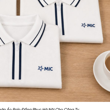
háp Áo Polo Đồng Phục Hà Nội Cho Công Ty