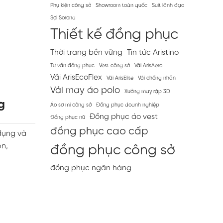
Phụ kiện công sở
Showroom toàn quốc
Suit lãnh đạo
Sợi Sorona
Thiết kế đồng phục
Thời trang bền vững
Tin tức Aristino
Tư vấn đồng phục
Vest công sở
Vải ArisAero
Vải ArisEcoFlex
Vải ArisElite
Vải chống nhăn
Vải may áo polo
Xưởng may rập 3D
g
Áo sơ mi công sở
Đồng phục doanh nghiệp
Đồng phục áo vest
Đồng phục nữ
đồng phục cao cấp
dụng và
ọn,
đồng phục công sở
đồng phục ngân hàng