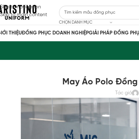
Skip to navigation
Skip to main content
CHỌN DANH MỤC
IỚI THIỆU
ĐỒNG PHỤC DOANH NGHIỆP
GIẢI PHÁP ĐỒNG PH
May Áo Polo Đồng
Tác giả