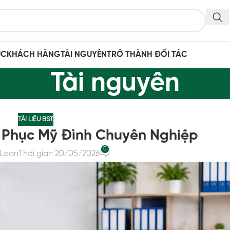
ỤC
KHÁCH HÀNG
TÀI NGUYÊN
TRỞ THÀNH ĐỐI TÁC
Tài nguyên
TÀI LIỆU BST
 Phục Mỹ Đình Chuyên Nghiệp
0
Loan
Thời gian 20/05/2026