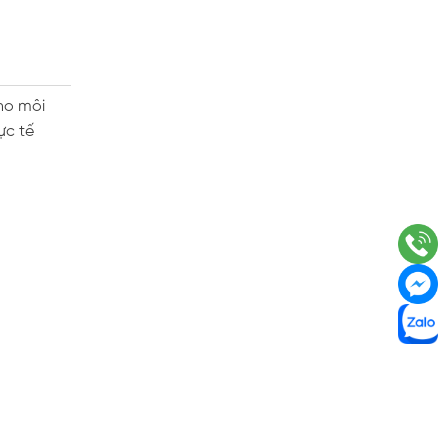
cho môi
ực tế