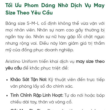
Tối Ưu Phom Dáng Nhờ Dịch Vụ May
Size Theo Yêu Cầu
Bảng size S-M-L cố định không thể vừa vặn với
mọi nhân viên. Nhân sự nam cao gầy thường bị
ngắn tay áo. Nhân sự nữ hay gặp lỗi chật ngực
nhưng rộng vai. Điều này làm giảm giá trị thẩm
mỹ của đồng phục doanh nghiệp.
Aristino Uniform triển khai dịch vụ
may size theo
yêu cầu
để khắc phục triệt để:
Khảo Sát Tận Nơi:
Kỹ thuật viên đến trực tiếp
văn phòng lấy số đo chính xác.
Tinh Chỉnh Rập Linh Hoạt:
Tự do nới hoặc bóp
chiều dài tay, thân và vòng cổ.