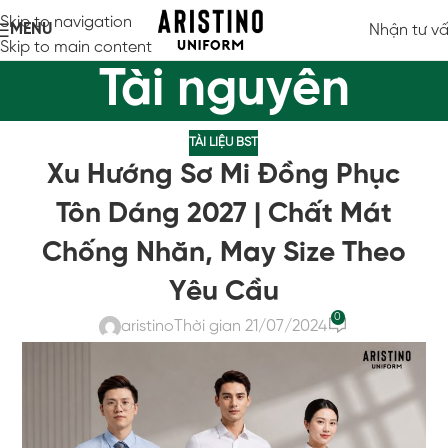
Skip to navigation
MENU
Nhận tư v
Skip to main content
Tài nguyên
TÀI LIỆU BST
Xu Hướng Sơ Mi Đồng Phục
Tôn Dáng 2027 | Chất Mát
Chống Nhăn, May Size Theo
Yêu Cầu
0
aristino
Thời gian 21/07/2024