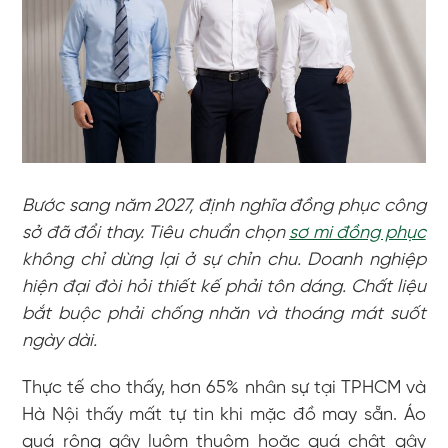
Bước sang năm 2027, định nghĩa đồng phục công
sở đã đổi thay. Tiêu chuẩn chọn
sơ mi đồng phục
không chỉ dừng lại ở sự chỉn chu. Doanh nghiệp
hiện đại đòi hỏi thiết kế phải tôn dáng. Chất liệu
bắt buộc phải chống nhăn và thoáng mát suốt
ngày dài.
Thực tế cho thấy, hơn 65% nhân sự tại TPHCM và
Hà Nội thấy mất tự tin khi mặc đồ may sẵn. Áo
quá rộng gây luộm thuộm hoặc quá chật gây