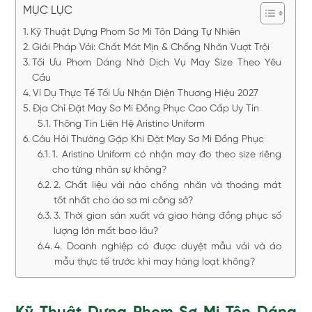
MỤC LỤC
Kỹ Thuật Dựng Phom Sơ Mi Tôn Dáng Tự Nhiên
Giải Pháp Vải: Chất Mát Mịn & Chống Nhăn Vượt Trội
Tối Ưu Phom Dáng Nhờ Dịch Vụ May Size Theo Yêu
Cầu
Ví Dụ Thực Tế Tối Ưu Nhận Diện Thương Hiệu 2027
Địa Chỉ Đặt May Sơ Mi Đồng Phục Cao Cấp Uy Tín
Thông Tin Liên Hệ Aristino Uniform
Câu Hỏi Thường Gặp Khi Đặt May Sơ Mi Đồng Phục
1. Aristino Uniform có nhận may đo theo size riêng
cho từng nhân sự không?
2. Chất liệu vải nào chống nhăn và thoáng mát
tốt nhất cho áo sơ mi công sở?
3. Thời gian sản xuất và giao hàng đồng phục số
lượng lớn mất bao lâu?
4. Doanh nghiệp có được duyệt mẫu vải và áo
mẫu thực tế trước khi may hàng loạt không?