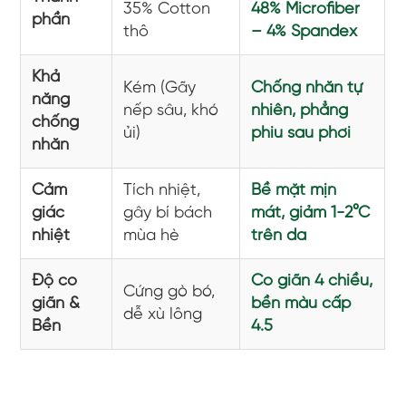
35% Cotton
48% Microfiber
phần
thô
– 4% Spandex
Khả
Kém (Gãy
Chống nhăn tự
năng
nếp sâu, khó
nhiên, phẳng
chống
ủi)
phiu sau phơi
nhăn
Cảm
Tích nhiệt,
Bề mặt mịn
giác
gây bí bách
mát, giảm 1-2°C
nhiệt
mùa hè
trên da
Độ co
Co giãn 4 chiều,
Cứng gò bó,
giãn &
bền màu cấp
dễ xù lông
Bền
4.5