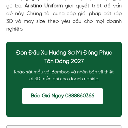
gò bó.
Aristino Uniform
giải quyết triệt để vấn
đề này. Chúng tôi cung cấp giải pháp cắt rập
3D và may size theo yêu cầu cho mọi doanh
nghiệp.
Đón Đầu Xu Hướng Sơ Mi Đồng Phục
Tôn Dáng 2027
Khảo sát mẫu vải Bamboo và nhận bản vẽ thiết
kế 3D miễn phí cho doanh nghiệp.
Báo Giá Ngay 0888860366