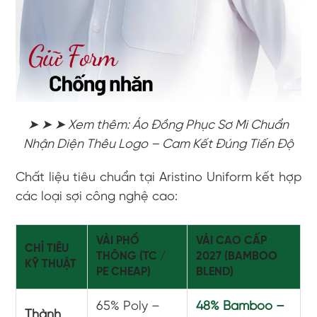
➤ ➤ ➤ Xem thêm: Áo Đồng Phục Sơ Mi Chuẩn
Nhận Diện Thêu Logo – Cam Kết Đúng Tiến Độ
Chất liệu tiêu chuẩn tại Aristino Uniform kết hợp
các loại sợi công nghệ cao:
VẢI PHỔ
VẢI CAO CẤP
CHỈ TIÊU
THÔNG (TC /
2027 (BAMBOO
KỸ THUẬT
PE CHEAP)
BLEND)
65% Poly –
48% Bamboo –
Thành