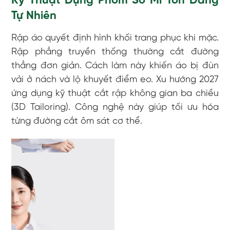
Kỹ Thuật Dựng Phom Sơ Mi Tôn Dáng
Tự Nhiên
Rập áo quyết định hình khối trang phục khi mặc.
Rập phẳng truyền thống thường cắt đường
thẳng đơn giản. Cách làm này khiến áo bị đùn
vải ở nách và lộ khuyết điểm eo. Xu hướng 2027
ứng dụng kỹ thuật cắt rập không gian ba chiều
(3D Tailoring). Công nghệ này giúp tối ưu hóa
từng đường cắt ôm sát cơ thể.