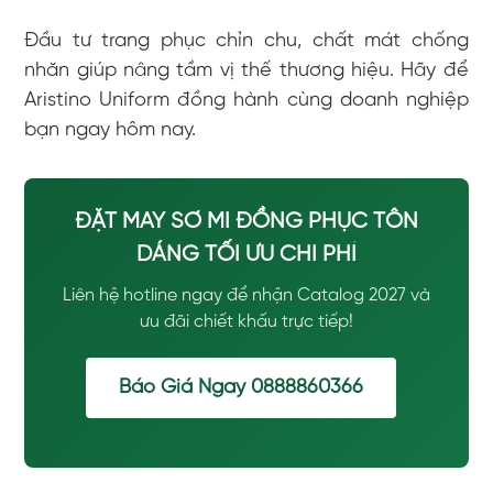
Đầu tư trang phục chỉn chu, chất mát chống
nhăn giúp nâng tầm vị thế thương hiệu. Hãy để
Aristino Uniform đồng hành cùng doanh nghiệp
bạn ngay hôm nay.
ĐẶT MAY SƠ MI ĐỒNG PHỤC TÔN
DÁNG TỐI ƯU CHI PHÍ
Liên hệ hotline ngay để nhận Catalog 2027 và
ưu đãi chiết khấu trực tiếp!
Báo Giá Ngay 0888860366