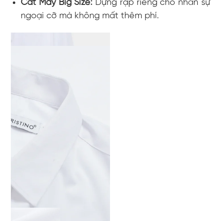
Cắt May Big Size:
Dựng rập riêng cho nhân sự
ngoại cỡ mà không mất thêm phí.
sơ mi đồng phục