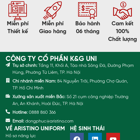
Miễn phí
Miễn phí
Bảo hành
Cam kết
Thiết kế
Giao hàng
06 tháng
100%
Chất lượng
CÔNG TY CỔ PHẦN K&G UNI
Trụ sở chính:
Tầng 11, Khối A, Tòa nhà Sông Đà, Đường Phạm
Hùng, Phường Từ Liêm, TP. Hà Nội
Chi nhánh miền Nam:
84 Nguyễn Trãi, Phường Chợ Quán,
TP. Hồ Chí Minh
Xưởng sản xuất miền Bắc:
Số 21 cụm công nghiệp Trường
An, An Khánh, Hoài Đức, TP. Hà Nội
Hotline:
0888 860 366
Email:
dongphuc@aristino.com
VỀ ARISTINO UNIFORM
HỆ SINH THÁI
Hồ sơ năng lực