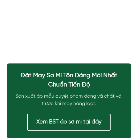
Đặt May Sơ Mi Tôn Dáng Mới Nhất
Chuẩn Tiến Độ
Sản xuất áo mẫu duyệt phom dáng và chất vải
trước khi may hàng loạt.
Xem BST áo sơ mi tại đây