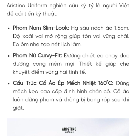
Aristino Uniform nghiên cứu kỹ tỷ lệ người Việt
để cải tiến kỹ thuật:
Phom Nam Slim-Look:
Hạ sâu nách áo 1.5cm.
Độ xoãi vai mở rộng giúp tôn vai vững chãi.
Eo ôm nhẹ tạo nét lịch lãm.
Phom Nữ Curvy-Fit:
Đường chiết eo chạy dọc
đường cong mềm mại. Thiết kế giúp che
khuyết điểm vòng hai tinh tế.
Cấu Trúc Cổ Áo Ép Mếch Nhiệt 160°C:
Dùng
mếch keo cao cấp định hình chân cổ. Cổ áo
luôn đứng phom và không bị bong rộp sau khi
giặt.