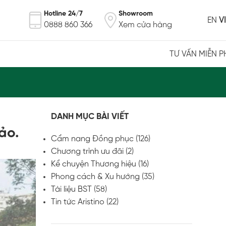
Hotline 24/7
Showroom
EN
VI
0888 860 366
Xem cửa hàng
TƯ VẤN MIỄN P
DANH MỤC BÀI VIẾT
ảo.
Cẩm nang Đồng phục
(126)
Chương trình ưu đãi
(2)
Kể chuyện Thương hiệu
(16)
Phong cách & Xu hướng
(35)
Tài liệu BST
(58)
Tin tức Aristino
(22)