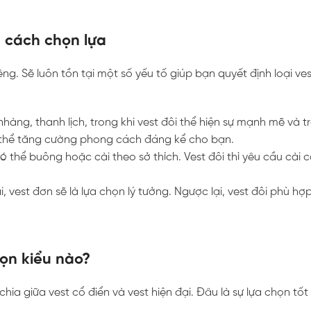
à cách chọn lựa
g. Sẽ luôn tồn tại một số yếu tố giúp bạn quyết định loại ves
hàng, thanh lịch, trong khi vest đôi thể hiện sự mạnh mẽ và t
ó thể tăng cường phong cách đáng kể cho bạn.
 thể buông hoặc cài theo sở thích. Vest đôi thì yêu cầu cài c
 vest đơn sẽ là lựa chọn lý tưởng. Ngược lại, vest đôi phù hợ
họn kiểu nào?
hia giữa vest cổ điển và vest hiện đại. Đâu là sự lựa chọn tố