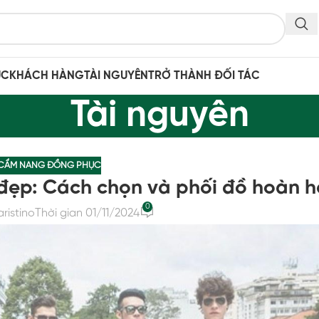
ỤC
KHÁCH HÀNG
TÀI NGUYÊN
TRỞ THÀNH ĐỐI TÁC
Tài nguyên
CẨM NANG ĐỒNG PHỤC
đẹp: Cách chọn và phối đồ hoàn h
0
aristino
Thời gian 01/11/2024