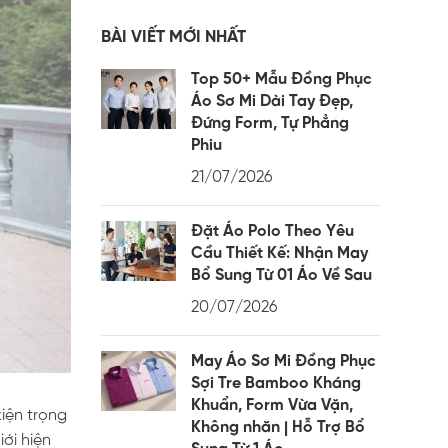
BÀI VIẾT MỚI NHẤT
Top 50+ Mẫu Đồng Phục
Áo Sơ Mi Dài Tay Đẹp,
Đứng Form, Tự Phẳng
Phiu
21/07/2026
Đặt Áo Polo Theo Yêu
Cầu Thiết Kế: Nhận May
Bổ Sung Từ 01 Áo Về Sau
20/07/2026
May Áo Sơ Mi Đồng Phục
Sợi Tre Bamboo Kháng
Khuẩn, Form Vừa Vặn,
iện trọng
Không nhăn | Hỗ Trợ Bổ
ới hiện