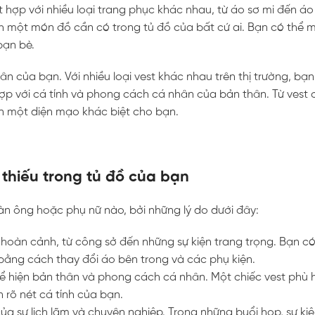
ết hợp với nhiều loại trang phục khác nhau, từ áo sơ mi đến á
ành một món đồ cần có trong tủ đồ của bất cứ ai. Bạn có thể 
bạn bè.
n của bạn. Với nhiều loại vest khác nhau trên thị trường, bạ
ợp với cá tính và phong cách cá nhân của bản thân. Từ vest 
ến một diện mạo khác biệt cho bạn.
 thiếu trong tủ đồ của bạn
đàn ông hoặc phụ nữ nào, bởi những lý do dưới đây:
 hoàn cảnh, từ công sở đến những sự kiện trang trọng. Bạn có
bằng cách thay đổi áo bên trong và các phụ kiện.
hể hiện bản thân và phong cách cá nhân. Một chiếc vest phù
 rõ nét cá tính của bạn.
 của sự lịch lãm và chuyên nghiệp. Trong những buổi họp, sự ki