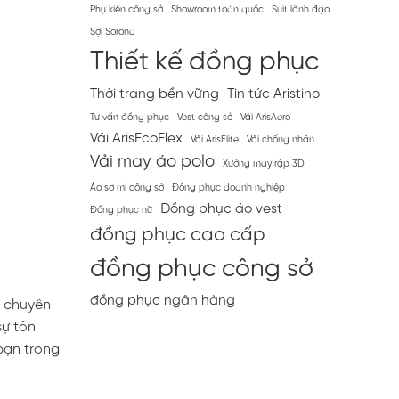
Phụ kiện công sở
Showroom toàn quốc
Suit lãnh đạo
Sợi Sorona
Thiết kế đồng phục
Thời trang bền vững
Tin tức Aristino
Tư vấn đồng phục
Vest công sở
Vải ArisAero
Vải ArisEcoFlex
Vải ArisElite
Vải chống nhăn
Vải may áo polo
Xưởng may rập 3D
Áo sơ mi công sở
Đồng phục doanh nghiệp
Đồng phục áo vest
Đồng phục nữ
đồng phục cao cấp
đồng phục công sở
đồng phục ngân hàng
à chuyên
sự tôn
bạn trong