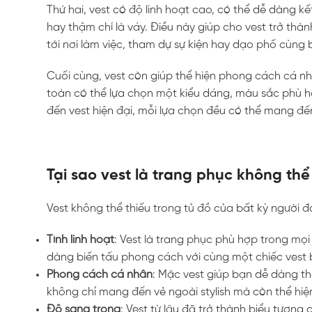
Thứ hai, vest có độ linh hoạt cao, có thể dễ dàng k
hay thậm chí là váy. Điều này giúp cho vest trở th
tới nơi làm việc, tham dự sự kiện hay dạo phố cùng 
Cuối cùng, vest còn giúp thể hiện phong cách cá nhâ
toàn có thể lựa chọn một kiểu dáng, màu sắc phù h
đến vest hiện đại, mỗi lựa chọn đều có thể mang đ
Tại sao vest là trang phục không thể
Vest không thể thiếu trong tủ đồ của bất kỳ người 
Tính linh hoạt
: Vest là trang phục phù hợp trong mọi
dàng biến tấu phong cách với cùng một chiếc vest 
Phong cách cá nhân
: Mặc vest giúp bạn dễ dàng t
không chỉ mang đến vẻ ngoài stylish mà còn thể hiện
Độ sang trọng
: Vest từ lâu đã trở thành biểu tượng