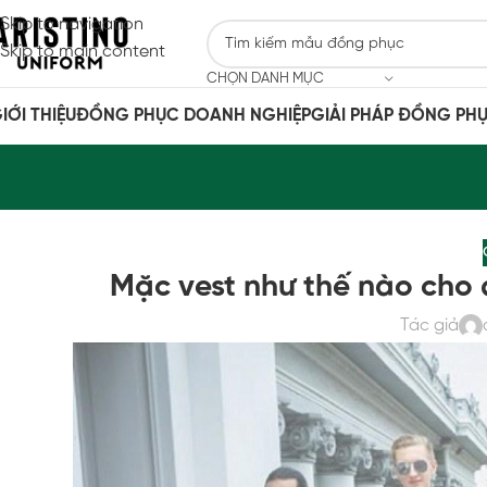
Skip to navigation
Skip to main content
CHỌN DANH MỤC
IỚI THIỆU
ĐỒNG PHỤC DOANH NGHIỆP
GIẢI PHÁP ĐỒNG PH
Mặc vest như thế nào cho 
Tác giả