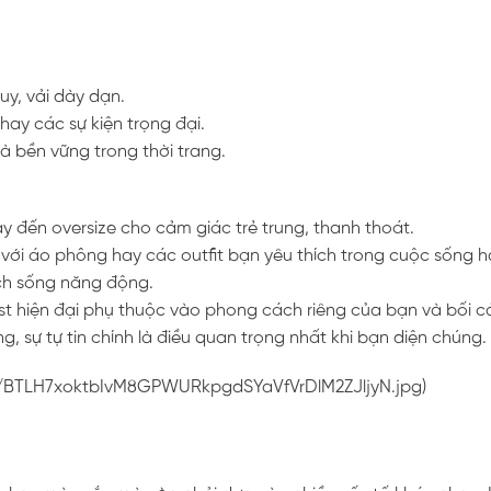
uy, vải dày dạn.
 hay các sự kiện trọng đại.
và bền vững trong thời trang.
ay đến oversize cho cảm giác trẻ trung, thanh thoát.
p với áo phông hay các outfit bạn yêu thích trong cuộc sống 
ách sống năng động.
vest hiện đại phụ thuộc vào phong cách riêng của bạn và bối c
g, sự tự tin chính là điều quan trọng nhất khi bạn diện chúng.
ts/BTLH7xoktbIvM8GPWURkpgdSYaVfVrDlM2ZJljyN.jpg)