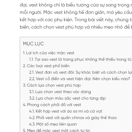
đại, vest không chỉ là biểu tượng của sự sang trọng
mỗi người. Mặc vest không hề đơn giản, mà yêu cầu s
kết hợp với các phụ kiện. Trong bài viết này, chúng 
biến, cách chọn vest phù hợp và nhiều mẹo nhỏ để bạn
MỤC LỤC
Lợi ích của việc mặc vest
Tại sao vest là trang phục không thể thiếu trong t
Các loại vest phổ biến
Vest đơn và vest đôi: Sự khác biệt và cách chọn l
Vest cổ điển và vest hiện đại: Nên chọn kiểu nào?
Cách lựa chọn vest phù hợp
Lựa chọn vest theo vóc dáng
Lựa chọn màu sắc vest cho từng dịp
Phong cách phối đồ với vest
Kết hợp vest với áo sơ mi và cà vạt
Phối vest với quần chinos và giày thể thao
Một số mẹo liên quan
Mẹo để mặc vest một cách tự tin