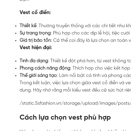
Vest cổ điển:
Thiết kế
: Thường truyền thống với các chi tiết như kh
Sự trang trọng
: Phù hợp cho các dịp lễ hội, tiệc cưới
Giá trị bảo tồn
: Có thể coi đây là lựa chọn an toàn 
Vest hiện đại:
Tính đa dạng
: Thiết kế đột phá hơn, từ vest không t
Phong cách năng động
: Thích hợp cho việc kết hợ
Thế giới sáng tạo
: Làm nổi bật cá tính và phong c
Trong kết luận, việc lựa chọn giữa vest cổ điển và 
dụng. Hãy nhớ rằng mỗi kiểu vest đều có sức hút riên
/static.5sfashion.vn/storage/upload/images/pos
Cách lựa chọn vest phù hợp