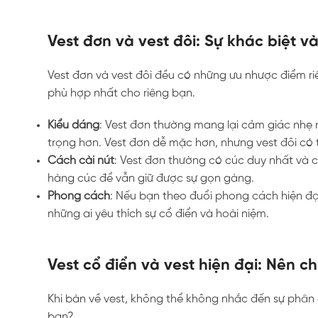
Vest đơn và vest đôi: Sự khác biệt v
Vest đơn và vest đôi đều có những ưu nhược điểm riên
phù hợp nhất cho riêng bạn.
Kiểu dáng
: Vest đơn thường mang lại cảm giác nhẹ n
trọng hơn. Vest đơn dễ mặc hơn, nhưng vest đôi c
Cách cài nút
: Vest đơn thường có cúc duy nhất và có
hàng cúc để vẫn giữ được sự gọn gàng.
Phong cách
: Nếu bạn theo đuổi phong cách hiện đại,
những ai yêu thích sự cổ điển và hoài niệm.
Vest cổ điển và vest hiện đại: Nên c
Khi bàn về vest, không thể không nhắc đến sự phân c
bạn?