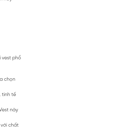
i vest phổ
ựa chọn
 tinh tế
Vest này
 với chất