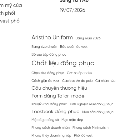
Sung Từ 1 Áo
hẩm mỹ của
19/07/2026
ch phối
 vest phổ
Aristino Uniform
Bảng màu 2026
Bảng size chuẩn
Bảo quản áo vest
Bộ sưu tập đồng phục
Chất liệu đồng phục
Chọn size đồng phục
Cotton Spandex
Cách giặt áo vest
Cách sơ vin áo polo
Cá nhân hóa
Câu chuyện thương hiệu
Form dáng Tailor-made
Khuyến mãi đồng phục
Kinh nghiệm may đồng phục
Lookbook đồng phục
Màu sắc đồng phục
Mặc đẹp công sở
Mẹo mặc đẹp
Phong cách doanh nhân
Phong cách Minimalism
Phong thủy doanh nghiệp
Phối đồ vest