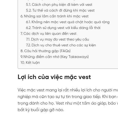
Cách chọn phụ kiện đi kèm với vest
Tư thế và cách đi đứng khi mặc vest
Những sai lầm cần tránh khi mặc vest
Không nên mặc vest quá chật hoặc quá rộng
Tránh sử dụng vest với kiểu dáng lỗi thời
Các dịch vụ liên quan đến vest
Dịch vụ may đo vest theo yêu cầu
Dịch vụ cho thuê vest cho các sự kiện
Câu hỏi thường gặp (FAQs)
Những điểm cần nhớ (Key Takeaways)
Kết luận
Lợi ích của việc mặc vest
Việc mặc vest mang lại rất nhiều lợi ích cho người m
nghiệp mà còn tạo sự tự tin trong giao tiếp. Khi bạn
trọng dành cho họ. Vest như một tấm áo giáp, bảo 
bất kỳ buổi gặp gỡ nào.