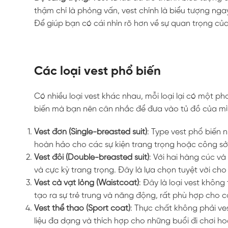
thậm chí là phỏng vấn, vest chính là biểu tượng ngay
Để giúp bạn có cái nhìn rõ hơn về sự quan trọng của 
Các loại vest phổ biến
Có nhiều loại vest khác nhau, mỗi loại lại có một p
biến mà bạn nên cân nhắc để đưa vào tủ đồ của mì
Vest đơn (Single-breasted suit)
: Type vest phổ biến 
hoàn hảo cho các sự kiện trang trọng hoặc công sở, 
Vest đôi (Double-breasted suit)
: Với hai hàng cúc và
và cực kỳ trang trọng. Đây là lựa chọn tuyệt vời cho
Vest cà vạt lỏng (Waistcoat)
: Đây là loại vest khôn
tạo ra sự trẻ trung và năng động, rất phù hợp cho c
Vest thể thao (Sport coat)
: Thực chất không phải ve
liệu đa dạng và thích hợp cho những buổi đi chơi h