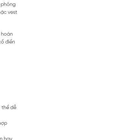
o phông
mặc vest
n hoàn
cổ điển
 thể dễ
 hợp
ện hay