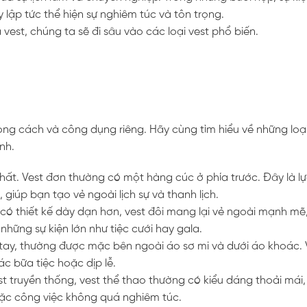
 lập tức thể hiện sự nghiêm túc và tôn trọng.
vest, chúng ta sẽ đi sâu vào các loại vest phổ biến.
hong cách và công dụng riêng. Hãy cùng tìm hiểu về những loạ
nh.
nhất. Vest đơn thường có một hàng cúc ở phía trước. Đây là l
giúp bạn tạo vẻ ngoài lịch sự và thanh lịch.
 có thiết kế dày dạn hơn, vest đôi mang lại vẻ ngoài mạnh mẽ,
 những sự kiện lớn như tiệc cưới hay gala.
g tay, thường được mặc bên ngoài áo sơ mi và dưới áo khoác. 
ác bữa tiệc hoặc dịp lễ.
st truyền thống, vest thể thao thường có kiểu dáng thoải mái,
oặc công việc không quá nghiêm túc.