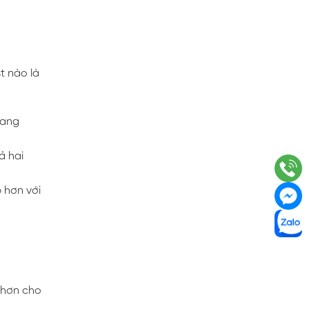
t nào là
rang
ả hai
p hơn với
t hơn cho