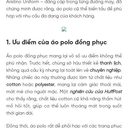
Aristino Uniform – đẳng cấp trong từng đường may, đã
chứng minh được rằng, áo polo có thể biến tấu để phù
hợp với nhu cầu đa dạng của khách hàng.
1. Ưu điểm của áo polo đồng phục
Áo polo đồng phục mang lại vô số ưu điểm không thể
phủ nhận. Trước hết, chúng sở hữu thiết kế
thanh lịch
,
không quá cầu kỳ nhưng lại toát lên vẻ
chuyên nghiệp
.
Những chiếc áo này thường được làm từ chất liệu như
cotton
hoặc
polyester
, mang lại cảm giác thoải mái,
mát mẻ cho người mặc. Một
nghiên cứu của HuffPost
cho thấy rằng, chất liệu cotton có khả năng thấm hút
mồ hôi tốt, giúp cơ thể luôn thoáng mát trong suốt
thời gian dài.
Đồng thời, áo polo rất dễ phối hợp với các trang phục