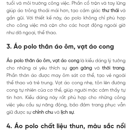
tuổi và môi trường công việc. Phần cổ tròn và tay lửng
giúp áo trông thoải mái hơn, tạo cảm giác
thư thái
và
gần gũi. Với thiết kế này, áo polo không chỉ phù hợp
cho công việc mà còn cho các hoạt động ngoài giờ
như dã ngoại, thể thao.
3. Áo polo thân áo ôm, vạt áo cong
Áo polo thân áo ôm, vạt áo cong
là kiểu dáng lý tưởng
cho những ai yêu thích sự
gọn gàng
và
thời trang
.
Phần thân áo được may ôm sát cơ thể, tạo vẻ ngoài
thể thao và trẻ trung. Vạt áo cong nhẹ, tôn lên đường
cong tự nhiên của cơ thể, giúp người mặc cảm thấy tự
tin hơn. Kiểu dáng này rất phù hợp cho những công
việc yêu cầu sự năng động, bảo đảm trang phục vẫn
giữ được sự
chỉnh chu
và
lịch sự
.
4. Áo polo chất liệu thun, màu sắc nổi