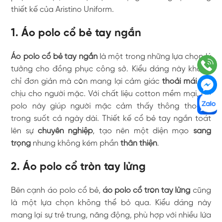
thiết kế của Aristino Uniform.
1. Áo polo cổ bẻ tay ngắn
Áo polo cổ bẻ tay ngắn
là một trong những lựa chọn lý
tưởng cho đồng phục công sở. Kiểu dáng này không
chỉ đơn giản mà còn mang lại cảm giác
thoải mái
, dễ
chịu cho người mặc. Với chất liệu cotton mềm mại, áo
polo này giúp người mặc cảm thấy thông thoáng
trong suốt cả ngày dài. Thiết kế cổ bẻ tay ngắn toát
lên sự
chuyên nghiệp
, tạo nên một diện mạo
sang
trọng
nhưng không kém phần
thân thiện
.
2. Áo polo cổ tròn tay lửng
Bên cạnh áo polo cổ bẻ,
áo polo cổ tròn tay lửng
cũng
là một lựa chọn không thể bỏ qua. Kiểu dáng này
mang lại sự trẻ trung, năng động, phù hợp với nhiều lứa