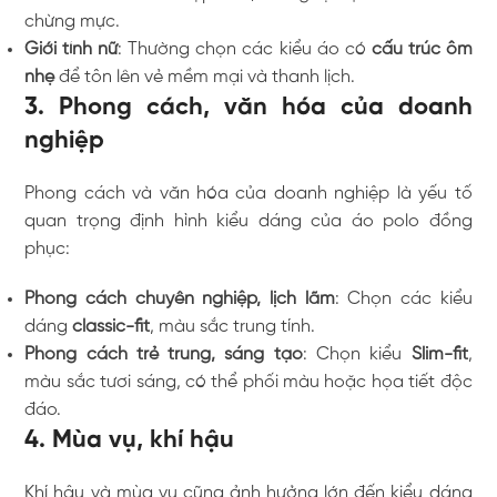
chừng mực.
Giới tính nữ
: Thường chọn các kiểu áo có
cấu trúc ôm
nhẹ
để tôn lên vẻ mềm mại và thanh lịch.
3. Phong cách, văn hóa của doanh
nghiệp
Phong cách và văn hóa của doanh nghiệp là yếu tố
quan trọng định hình kiểu dáng của áo polo đồng
phục:
Phong cách chuyên nghiệp, lịch lãm
: Chọn các kiểu
dáng
classic-fit
, màu sắc trung tính.
Phong cách trẻ trung, sáng tạo
: Chọn kiểu
Slim-fit
,
màu sắc tươi sáng, có thể phối màu hoặc họa tiết độc
đáo.
4. Mùa vụ, khí hậu
Khí hậu và mùa vụ cũng ảnh hưởng lớn đến kiểu dáng