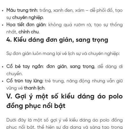
Màu trung tính
: trắng, xanh đen, xám – dễ phối đồ, tạo
sự
chuyên nghiệp
.
Họa tiết đơn giản
: không quá rườm rà, tạo sự thống
nhất,
chỉnh chu
.
4. Kiểu dáng đơn giản, sang trọng
Sự đơn giản luôn mang lại vẻ lịch sự và chuyên nghiệp:
Cổ bẻ tay ngắn
:
đơn giản
,
sang trọng
, dễ dàng di
chuyển.
Cổ tròn tay lửng
: trẻ trung, năng động nhưng vẫn giữ
vững vẻ
thanh lịch
.
V. Gợi ý một số kiểu dáng áo polo
đồng phục nổi bật
Dưới đây là một số gợi ý về kiểu dáng áo polo đồng
phục nổi bật, thể hiện sự đa dạng và sáng tạo trong