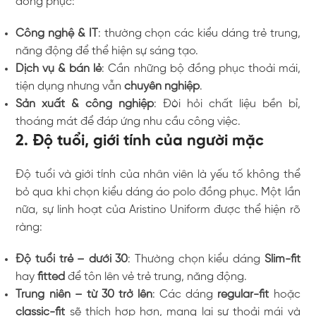
đồng phục:
Công nghệ & IT
: thường chọn các kiểu dáng trẻ trung,
năng động để thể hiện sự sáng tạo.
Dịch vụ & bán lẻ
: Cần những bộ đồng phục thoải mái,
tiện dụng nhưng vẫn
chuyên nghiệp
.
Sản xuất & công nghiệp
: Đòi hỏi chất liệu bền bỉ,
thoáng mát để đáp ứng nhu cầu công việc.
2. Độ tuổi, giới tính của người mặc
Độ tuổi và giới tính của nhân viên là yếu tố không thể
bỏ qua khi chọn kiểu dáng áo polo đồng phục. Một lần
nữa, sự linh hoạt của Aristino Uniform được thể hiện rõ
ràng:
Độ tuổi trẻ – dưới 30
: Thường chọn kiểu dáng
Slim-fit
hay
fitted
để tôn lên vẻ trẻ trung, năng động.
Trung niên – từ 30 trở lên
: Các dáng
regular-fit
hoặc
classic-fit
sẽ thích hợp hơn, mang lại sự thoải mái và