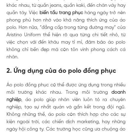
khác nhau, từ quần jeans, quần kaki, đến chân váy hay
quần tây. Việc
biến tấu trang phục
hàng ngày trở nên
phong phú hơn nhờ vào khả năng thích ứng của áo
polo. Hơn nữa, “đẳng cấp trong từng đường may” của
Aristino Uniform thể hiện rõ qua từng chi tiết nhỏ, từ
việc chọn vải đến khâu may tỉ mỉ, đảm bảo áo polo
không chỉ bền đẹp mà còn tôn vinh phong cách cá
nhân.
2. Ứng dụng của áo polo đồng phục
Áo polo đồng phục có thể được ứng dụng trong nhiều
môi trường khác nhau. Trong môi trường
doanh
nghiệp
, áo polo giúp nhân viên luôn tỏ ra chuyên
nghiệp, tạo sự nhất quán và gắn kết trong đội ngũ.
Không những thế, áo polo còn thích hợp cho các sự
kiện ngoài trời, các chiến dịch marketing, hay những
ngày hội công ty. Các trường học cũng ưa chuộng áo