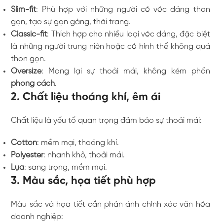
Slim-fit
: Phù hợp với những người có vóc dáng thon
gọn, tạo sự gọn gàng, thời trang.
Classic-fit
: Thích hợp cho nhiều loại vóc dáng, đặc biệt
là những người trung niên hoặc có hình thể không quá
thon gọn.
Oversize
: Mang lại sự thoải mái, không kém phần
phong cách
.
2. Chất liệu thoáng khí, êm ái
Chất liệu là yếu tố quan trọng đảm bảo sự thoải mái:
Cotton
: mềm mại, thoáng khí.
Polyester
: nhanh khô, thoải mái.
Lụa
: sang trọng, mềm mại.
3. Màu sắc, họa tiết phù hợp
Màu sắc và họa tiết cần phản ánh chính xác văn hóa
doanh nghiệp: