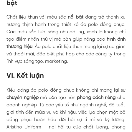
bật
Chất liệu
thun
với màu sắc
nổi bật
đang trở thành xu
hướng thịnh hành trong thiết kế áo polo đồng phục.
Các màu sắc tươi sáng như đỏ, ng, xanh lá không chỉ
tạo điểm nhấn thú vị mà còn giúp nâng cao
hình ảnh
thương hiệu
. Áo polo chất liệu thun mang lại sự co giãn
và thoải mái, đặc biệt phù hợp cho các công ty trong
lĩnh vực sáng tạo, marketing.
VI. Kết luận
Kiểu dáng áo polo đồng phục không chỉ mang lại sự
chuyên nghiệp
mà còn tạo nên
phong cách riêng
cho
doanh nghiệp. Từ các yếu tố như ngành nghề, độ tuổi,
giới tính đến mùa vụ và khí hậu, việc lựa chọn một bộ
đồng phục hoàn hảo đòi hỏi sự tỉ mỉ và kỹ lưỡng.
Aristino Uniform – nơi hội tụ của chất lượng, phong