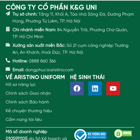
CÔNG TY CỔ PHẦN K&G UNI
Trụ sở chính:
Tầng 11, Khối A, Tòa nhà Sông Đà, Đường Phạm
Hùng, Phường Từ Liêm, TP. Hà Nội
Chi nhánh miền Nam:
84 Nguyễn Trãi, Phường Chợ Quán,
TP. Hồ Chí Minh
Xưởng sản xuất miền Bắc:
Số 21 cụm công nghiệp Trường
An, An Khánh, Hoài Đức, TP. Hà Nội
Hotline:
0888 860 366
Email:
dongphuc@aristino.com
VỀ ARISTINO UNIFORM
HỆ SINH THÁI
Hồ sơ năng lực
Chính sách Giao nhận
Chính sách Bảo hành
Kể chuyện thương hiệu
Cẩm nang tài liệu
Mã số doanh nghiệp
0105911105
do Sở Kế hoạch và