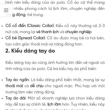
hình nên kiểu dáng của áo polo. Cổ áo có thể mang
đến nhiều phong cách từ lịch lãm, chuyên nghiệp đến
năng động
, trẻ trung.
Cổ cổ điển (Classic Collar)
: Kiểu cổ này thường có 2-3
nút cài, mang lại
vẻ thanh lịch
và
chuyên nghiệp
.
Cổ bẻ (Spread Collar)
: Cổ áo được may bẻ ra hai bên,
tạo cảm giác thoải mái và năng động hơn.
2. Kiểu dáng tay áo
Kiểu dáng tay áo cũng ảnh hưởng lớn đến vẻ ngoài và
tính năng của áo polo. Có ba kiểu tay áo phổ biến:
Tay áo ngắn
: Là kiểu dáng phổ biến nhất, mang lại sự
thoải mái
và
dễ chịu
cho người mặc. Phù hợp với môi
trường làm việc năng động.
Tay áo dài
: Một số doanh nghiệp lựa chọn kiểu dáng
này để tạo sự chỉnh tề,
lịch lãm
hơn. Tuy nhiên, kiểu này