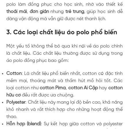
polo làm đồng phục cho học sinh, nhờ vào thiết kế
thoải mái
,
đơn giản
nhưng
trẻ trung
, giúp học sinh dễ
dàng vận động mà vẫn giữ được nét thanh lịch.
3. Các loại chất liệu áo polo phổ biến
Một yếu tố không thể bỏ qua khi nói về áo polo chính
là chất liệu. Các chất liệu thường được sử dụng trong
áo polo đồng phục bao gồm:
Cotton
: Là chất liệu phổ biến nhất, cotton có đặc tính
mềm mại, thoáng mát và thấm hút mồ hôi tốt. Các
loại cotton như
cotton Pima
,
cotton Ai Cập
hay
cotton
hữu cơ
đều rất được ưa chuộng.
Polyester
: Chất liệu này mang lại độ bền cao, khả năng
khô nhanh và rất thích hợp cho những hoạt động thể
thao.
Hỗn hợp (blend)
: Sự kết hợp giữa cotton và polyester