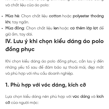
và chất liệu của áo polo:
Mùa hè
: Chọn chất liệu
cotton
hoặc
polyester thoáng
khí
, tay ngắn.
Mùa đông
: Chọn chất liệu
len
hoặc
có thêm lớp lót
để
giữ ấm, tay dài.
IV. Lưu ý khi chọn kiểu dáng áo polo
đồng phục
Khi chọn kiểu dáng áo polo đồng phục, cần lưu ý đến
những yếu tố sau để đảm bảo sự thoải mái, đẹp mắt
và phù hợp với nhu cầu doanh nghiệp.
1. Phù hợp với vóc dáng, kích cỡ
Lựa chọn kiểu dáng nên phù hợp với
vóc dáng
và
kích
cỡ
của người mặc: