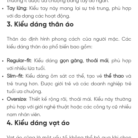
thường ít được ưa chuộng bằng tay áo ngắn.
Tay lửng
: Kiểu tay này mang lại sự trẻ trung, phù hợp
với đa dạng các hoạt động.
3. Kiểu dáng thân áo
Thân áo định hình phong cách của người mặc. Các
kiểu dáng thân áo phổ biến bao gồm:
Regular-fit
: Kiểu dáng
gọn gàng
,
thoải mái
, phù hợp
với nhiều lứa tuổi.
Slim-fit
: Kiểu dáng ôm sát cơ thể, tạo vẻ
thể thao
và
trẻ trung hơn. Được giới trẻ và các doanh nghiệp trẻ
tuổi ưa chuộng.
Oversize
: Thiết kế rộng rãi, thoải mái. Kiểu này thường
phù hợp với giới nghệ thuật hoặc các công ty có nhiều
nam nhân viên.
4. Kiểu dáng vạt áo
Vạt áo cũng là một yếu tố không thể bỏ qua khi chọn