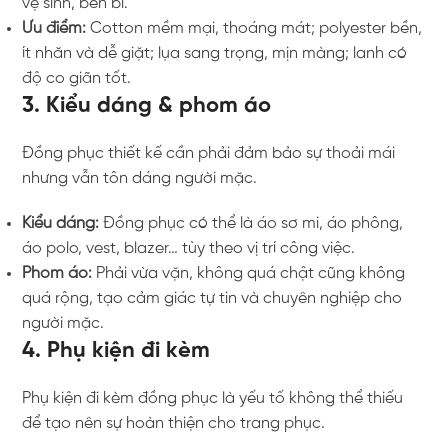
vệ sinh, bền bỉ.
Ưu điểm:
Cotton mềm mại, thoáng mát; polyester bền,
ít nhăn và dễ giặt; lụa sang trọng, mịn màng; lanh có
độ co giãn tốt.
3. Kiểu dáng & phom áo
Đồng phục thiết kế cần phải đảm bảo sự thoải mái
nhưng vẫn tôn dáng người mặc.
Kiểu dáng:
Đồng phục có thể là áo sơ mi, áo phông,
áo polo, vest, blazer… tùy theo vị trí công việc.
Phom áo:
Phải vừa vặn, không quá chật cũng không
quá rộng, tạo cảm giác tự tin và chuyên nghiệp cho
người mặc.
4. Phụ kiện đi kèm
Phụ kiện đi kèm đồng phục là yếu tố không thể thiếu
để tạo nên sự hoàn thiện cho trang phục.