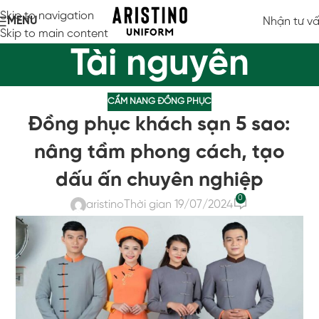
Skip to navigation
MENU
Nhận tư v
Skip to main content
Tài nguyên
CẨM NANG ĐỒNG PHỤC
Đồng phục khách sạn 5 sao:
nâng tầm phong cách, tạo
dấu ấn chuyên nghiệp
0
aristino
Thời gian 19/07/2024