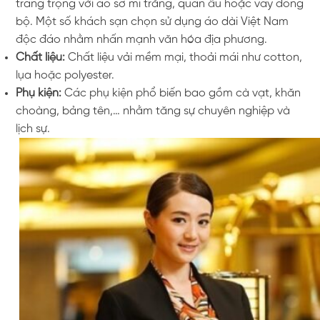
trang trọng với áo sơ mi trắng, quần âu hoặc váy đồng
bộ. Một số khách sạn chọn sử dụng áo dài Việt Nam
độc đáo nhằm nhấn mạnh văn hóa địa phương.
Chất liệu:
Chất liệu vải mềm mại, thoải mái như cotton,
lụa hoặc polyester.
Phụ kiện:
Các phụ kiện phổ biến bao gồm cà vạt, khăn
choàng, bảng tên,… nhằm tăng sự chuyên nghiệp và
lịch sự.