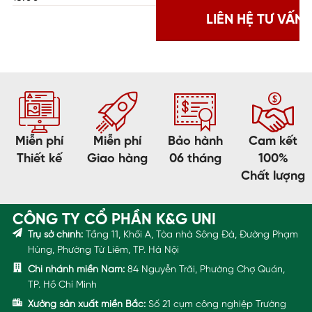
Miễn phí
Miễn phí
Bảo hành
Cam kết
Thiết kế
Giao hàng
06 tháng
100%
Chất lượng
CÔNG TY CỔ PHẦN K&G UNI
Trụ sở chính:
Tầng 11, Khối A, Tòa nhà Sông Đà, Đường Phạm
Hùng, Phường Từ Liêm, TP. Hà Nội
Chi nhánh miền Nam:
84 Nguyễn Trãi, Phường Chợ Quán,
TP. Hồ Chí Minh
Xưởng sản xuất miền Bắc:
Số 21 cụm công nghiệp Trường