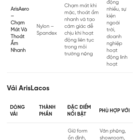
động
Chạm mát khi
ArisAero
nhiều, sự
mặc, thoát ẩm
–
kiện
nhanh và tạo
Chạm
ngoài
Nylon –
cảm giác dễ
Mát Và
trời,
Spandex
chịu khi hoạt
Thoát
doanh
động liên tục
Ẩm
nghiệp
trong môi
Nhanh
hoạt
trường nóng
động linh
hoạt
Vải ArisLacos
DÒNG
THÀNH
ĐẶC ĐIỂM
PHÙ HỢP VỚI
VẢI
PHẦN
NỔI BẬT
Giữ form
Văn phòng,
ổn định,
showroom,