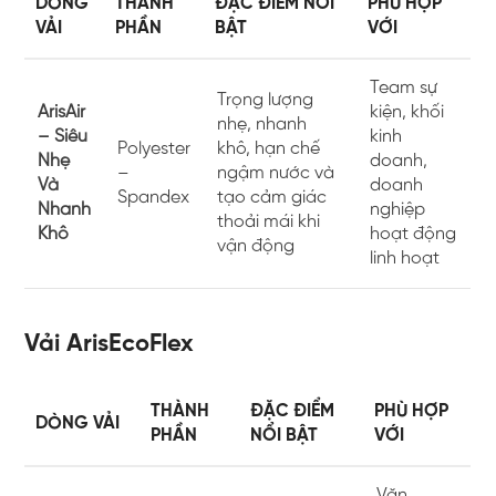
DÒNG
THÀNH
ĐẶC ĐIỂM NỔI
PHÙ HỢP
VẢI
PHẦN
BẬT
VỚI
Team sự
Trọng lượng
ArisAir
kiện, khối
nhẹ, nhanh
– Siêu
kinh
Polyester
khô, hạn chế
Nhẹ
doanh,
–
ngậm nước và
Và
doanh
Spandex
tạo cảm giác
Nhanh
nghiệp
thoải mái khi
Khô
hoạt động
vận động
linh hoạt
Vải ArisEcoFlex
THÀNH
ĐẶC ĐIỂM
PHÙ HỢP
DÒNG VẢI
PHẦN
NỔI BẬT
VỚI
Văn