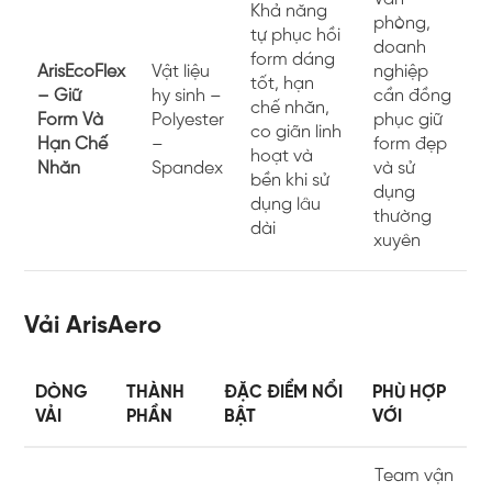
Khả năng
phòng,
tự phục hồi
doanh
form dáng
ArisEcoFlex
Vật liệu
nghiệp
tốt, hạn
– Giữ
hy sinh –
cần đồng
chế nhăn,
Form Và
Polyester
phục giữ
co giãn linh
Hạn Chế
–
form đẹp
hoạt và
Nhăn
Spandex
và sử
bền khi sử
dụng
dụng lâu
thường
dài
xuyên
Vải ArisAero
DÒNG
THÀNH
ĐẶC ĐIỂM NỔI
PHÙ HỢP
VẢI
PHẦN
BẬT
VỚI
Team vận