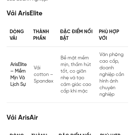
Vải ArisElite
DÒNG
THÀNH
ĐẶC ĐIỂM NỔI
PHÙ HỢP
VẢI
PHẦN
BẬT
VỚI
Văn phòng
Bề mặt mềm
cao cấp,
ArisElite
mịn, thấm hút
Vải
doanh
– Mềm
tốt, co giãn
cotton –
nghiệp cần
Mịn Và
nhẹ và tạo
Spandex
hình ảnh
Lịch Sự
cảm giác cao
chuyên
cấp khi mặc
nghiệp
Vải ArisAir