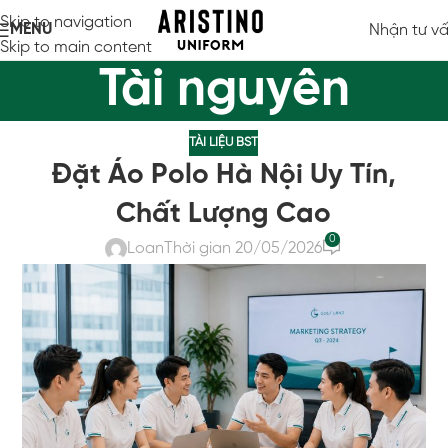
Skip to navigation
MENU
Nhận tư v
Skip to main content
Tài nguyên
TÀI LIỆU BST
Đặt Áo Polo Hà Nội Uy Tín,
Chất Lượng Cao
0
Loan
Thời gian 20/05/2026