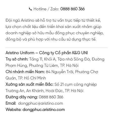
📞 Hotline / Zalo:
0888 860 366
Đội ngũ Aristino sẽ hỗ trợ tư vấn trực tiếp từ thiết kế,
lựa chọn chất liệu đến triển khai sản xuất nhằm giúp
doanh nghiệp sở hữu mẫu đồng phục chuyên nghiệp,
đồng bộ và phù hợp với nhu cầu sử dụng thực tế.
Aristino Uniform – Công ty Cổ phần K&G UNI
Trụ sở chính:
Tầng 11, Khối A, Tòa nhà Sông Đà, Đường
Phạm Hùng, Phường Từ Liêm, TP. Hà Nội
Chi nhánh miền Nam:
84 Nguyễn Trãi, Phường Chợ
Quán, TP. Hồ Chí Minh
Xưởng sản xuất miền Bắc:
Số 21 cụm công nghiệp
Trường An, An Khánh, Hoài Đức, TP. Hà Nội
Đường dây nóng:
0888 860 366
Email:
dongphuc@aristino.com
Website:
dongphuc.aristino.com