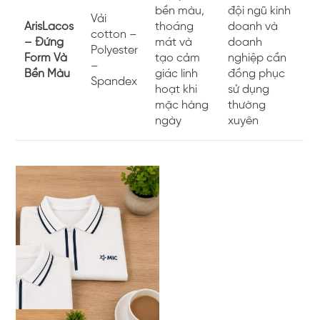
bền màu,
đội ngũ kinh
Vải
ArisLacos
thoáng
doanh và
cotton –
– Đứng
mát và
doanh
Polyester
Form Và
tạo cảm
nghiệp cần
–
Bền Màu
giác linh
đồng phục
Spandex
hoạt khi
sử dụng
mặc hàng
thường
ngày
xuyên