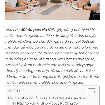
Nhu cầu
đặt áo polo Hà Nội
ngày càng phổ biến khi
nhiều doanh nghiệp ưu tiên xây dựng hình ảnh chuyên
nghiệp và đồng bộ cho đội ngũ nhân sự. Với thiết kế
hiện đại, dễ mặc và phù hợp nhiều môi trường làm việc,
áo polo
đang dần trở thành lựa chọn thay thế cho các
mẫu đồng phục
truyền thống
.Nắm bắt xu hướng đó,
Aristino Uniform
phát triển các mẫu polo
đồng phục
theo định hướng cao cấp, tối ưu từ thiết kế, chất liệu
đến form áo nhằm mang lại trải nghiệm mặc thoải mái
và hình ảnh chuyên nghiệp cho doanh nghiệp
MỤC LỤC
Những Mẫu Đặt Áo Polo Hà Nội Nổi Bật Hiện Nay
Mẫu Áo Polo Aristino – Body Fit Công Sở