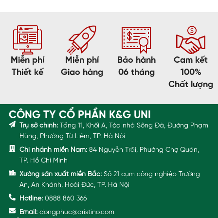
Miễn phí
Miễn phí
Bảo hành
Cam kết
Thiết kế
Giao hàng
06 tháng
100%
Chất lượng
CÔNG TY CỔ PHẦN K&G UNI
Trụ sở chính:
Tầng 11, Khối A, Tòa nhà Sông Đà, Đường Phạm
Hùng, Phường Từ Liêm, TP. Hà Nội
Chi nhánh miền Nam:
84 Nguyễn Trãi, Phường Chợ Quán,
TP. Hồ Chí Minh
Xưởng sản xuất miền Bắc:
Số 21 cụm công nghiệp Trường
An, An Khánh, Hoài Đức, TP. Hà Nội
Hotline:
0888 860 366
Email:
dongphuc@aristino.com