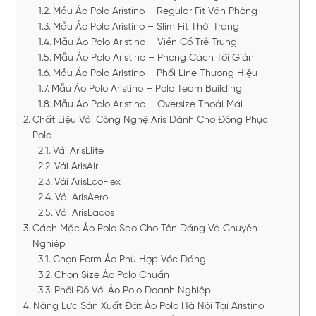
Mẫu Áo Polo Aristino – Regular Fit Văn Phòng
Mẫu Áo Polo Aristino – Slim Fit Thời Trang
Mẫu Áo Polo Aristino – Viền Cổ Trẻ Trung
Mẫu Áo Polo Aristino – Phong Cách Tối Giản
Mẫu Áo Polo Aristino – Phối Line Thương Hiệu
Mẫu Áo Polo Aristino – Polo Team Building
Mẫu Áo Polo Aristino – Oversize Thoải Mái
Chất Liệu Vải Công Nghệ Aris Dành Cho Đồng Phục
Polo
Vải ArisElite
Vải ArisAir
Vải ArisEcoFlex
Vải ArisAero
Vải ArisLacos
Cách Mặc Áo Polo Sao Cho Tôn Dáng Và Chuyên
Nghiệp
Chọn Form Áo Phù Hợp Vóc Dáng
Chọn Size Áo Polo Chuẩn
Phối Đồ Với Áo Polo Doanh Nghiệp
Năng Lực Sản Xuất Đặt Áo Polo Hà Nội Tại Aristino