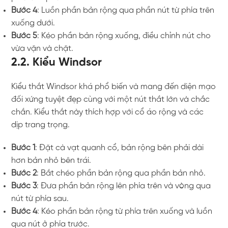
Bước 4
: Luồn phần bản rộng qua phần nút từ phía trên
xuống dưới.
Bước 5
: Kéo phần bản rộng xuống, điều chỉnh nút cho
vừa vặn và chặt.
2.2. Kiểu Windsor
Kiểu thắt Windsor khá phổ biến và mang đến diện mạo
đối xứng tuyệt đẹp cùng với một nút thắt lớn và chắc
chắn. Kiểu thắt này thích hợp với cổ áo rộng và các
dịp trang trọng.
Bước 1
: Đặt cà vạt quanh cổ, bản rộng bên phải dài
hơn bản nhỏ bên trái.
Bước 2
: Bắt chéo phần bản rộng qua phần bản nhỏ.
Bước 3
: Đưa phần bản rộng lên phía trên và vòng qua
nút từ phía sau.
Bước 4
: Kéo phần bản rộng từ phía trên xuống và luồn
qua nút ở phía trước.