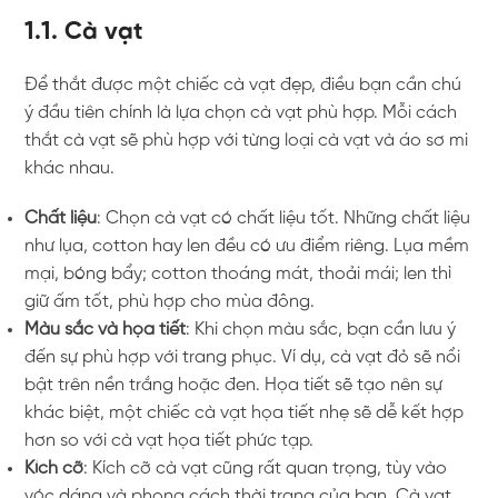
1.1. Cà vạt
Để thắt được một chiếc cà vạt đẹp, điều bạn cần chú
ý đầu tiên chính là lựa chọn cà vạt phù hợp. Mỗi cách
thắt cà vạt sẽ phù hợp với từng loại cà vạt và áo sơ mi
khác nhau.
Chất liệu
: Chọn cà vạt có chất liệu tốt. Những chất liệu
như lụa, cotton hay len đều có ưu điểm riêng. Lụa mềm
mại, bóng bẩy; cotton thoáng mát, thoải mái; len thì
giữ ấm tốt, phù hợp cho mùa đông.
Màu sắc và họa tiết
: Khi chọn màu sắc, bạn cần lưu ý
đến sự phù hợp với trang phục. Ví dụ, cà vạt đỏ sẽ nổi
bật trên nền trắng hoặc đen. Họa tiết sẽ tạo nên sự
khác biệt, một chiếc cà vạt họa tiết nhẹ sẽ dễ kết hợp
hơn so với cà vạt họa tiết phức tạp.
Kích cỡ
: Kích cỡ cà vạt cũng rất quan trọng, tùy vào
vóc dáng và phong cách thời trang của bạn. Cà vạt