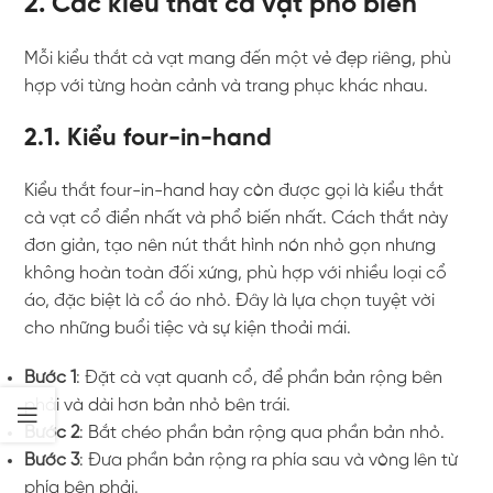
2. Các kiểu thắt cà vạt phổ biến
Mỗi kiểu thắt cà vạt mang đến một vẻ đẹp riêng, phù
hợp với từng hoàn cảnh và trang phục khác nhau.
2.1. Kiểu four-in-hand
Kiểu thắt four-in-hand hay còn được gọi là kiểu thắt
cà vạt cổ điển nhất và phổ biến nhất. Cách thắt này
đơn giản, tạo nên nút thắt hình nón nhỏ gọn nhưng
không hoàn toàn đối xứng, phù hợp với nhiều loại cổ
áo, đặc biệt là cổ áo nhỏ. Đây là lựa chọn tuyệt vời
cho những buổi tiệc và sự kiện thoải mái.
Bước 1
: Đặt cà vạt quanh cổ, để phần bản rộng bên
phải và dài hơn bản nhỏ bên trái.
Bước 2
: Bắt chéo phần bản rộng qua phần bản nhỏ.
Bước 3
: Đưa phần bản rộng ra phía sau và vòng lên từ
phía bên phải.