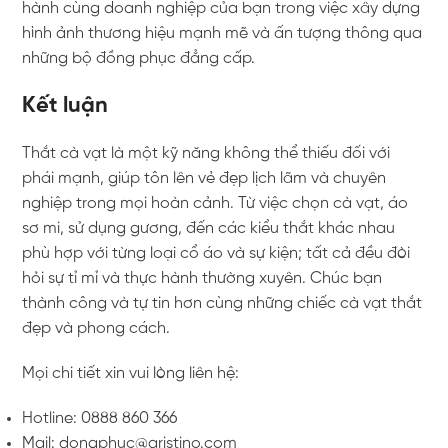
hành cùng doanh nghiệp của bạn trong việc xây dựng
hình ảnh thương hiệu mạnh mẽ và ấn tượng thông qua
những bộ đồng phục đẳng cấp.
Kết luận
Thắt cà vạt là một kỹ năng không thể thiếu đối với
phái mạnh, giúp tôn lên vẻ đẹp lịch lãm và chuyên
nghiệp trong mọi hoàn cảnh. Từ việc chọn cà vạt, áo
sơ mi, sử dụng gương, đến các kiểu thắt khác nhau
phù hợp với từng loại cổ áo và sự kiện; tất cả đều đòi
hỏi sự tỉ mỉ và thực hành thường xuyên. Chúc bạn
thành công và tự tin hơn cùng những chiếc cà vạt thắt
đẹp và phong cách.
Mọi chi tiết xin vui lòng liên hệ:
Hotline: 0888 860 366
Mail: dongphuc@aristino.com