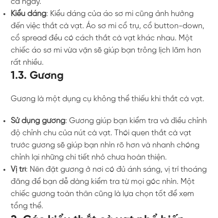
cả ngày.
Kiểu dáng
: Kiểu dáng của áo sơ mi cũng ảnh hưởng
đến việc thắt cà vạt. Áo sơ mi cổ trụ, cổ button-down,
cổ spread đều có cách thắt cà vạt khác nhau. Một
chiếc áo sơ mi vừa vặn sẽ giúp bạn trông lịch lãm hơn
rất nhiều.
1.3. Gương
Gương là một dụng cụ không thể thiếu khi thắt cà vạt.
Sử dụng gương
: Gương giúp bạn kiểm tra và điều chỉnh
độ chỉnh chu của nút cà vạt. Thói quen thắt cà vạt
trước gương sẽ giúp bạn nhìn rõ hơn và nhanh chóng
chỉnh lại những chi tiết nhỏ chưa hoàn thiện.
Vị trí
: Nên đặt gương ở nơi có đủ ánh sáng, vị trí thoáng
đãng để bạn dễ dàng kiểm tra từ mọi góc nhìn. Một
chiếc gương toàn thân cũng là lựa chọn tốt để xem
tổng thể.