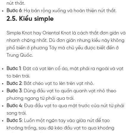
nút thắt.
Bước 6
: Hạ bản rộng xuống và hoàn thiện nút thắt.
2.5. Kiểu simple
Simple Knot hay Oriental Knot là cách thắt đơn giản và
nhanh chóng nhất. Dù đơn giản nhưng kiểu này không
phổ biến ở phương Tây mà chủ yếu được biết đến ở
Trung Quốc.
Bước 1
: Đặt cà vạt lên cổ áo, mặt phải ra ngoài và vạt
to bên trái.
Bước 2
: Bắt chéo vạt to lên trên vạt nhỏ.
Bước 3
: Dùng đầu vạt to quấn quanh vạt nhỏ theo
phương ngang từ phải qua trái.
Bước 4
: Đưa đầu vạt to qua mặt trước của nút từ phải
sang trái.
Bước 5
: Luồn một ngón tay vào giữa nút để tạo
khoảng trống, sau đó kéo đầu vạt to qua khoảng