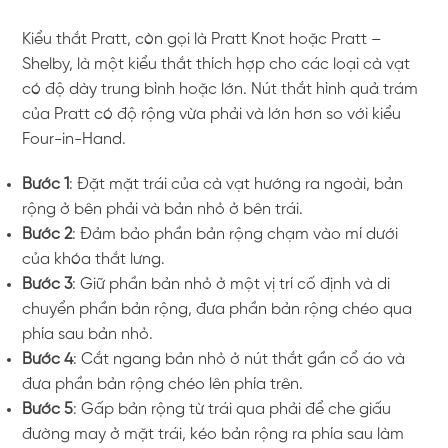
Kiểu thắt Pratt, còn gọi là Pratt Knot hoặc Pratt –
Shelby, là một kiểu thắt thích hợp cho các loại cà vạt
có độ dày trung bình hoặc lớn. Nút thắt hình quả trám
của Pratt có độ rộng vừa phải và lớn hơn so với kiểu
Four-in-Hand.
Bước 1
: Đặt mặt trái của cà vạt hướng ra ngoài, bản
rộng ở bên phải và bản nhỏ ở bên trái.
Bước 2
: Đảm bảo phần bản rộng chạm vào mí dưới
của khóa thắt lưng.
Bước 3
: Giữ phần bản nhỏ ở một vị trí cố định và di
chuyển phần bản rộng, đưa phần bản rộng chéo qua
phía sau bản nhỏ.
Bước 4
: Cắt ngang bản nhỏ ở nút thắt gần cổ áo và
đưa phần bản rộng chéo lên phía trên.
Bước 5
: Gấp bản rộng từ trái qua phải để che giấu
đường may ở mặt trái, kéo bản rộng ra phía sau làm