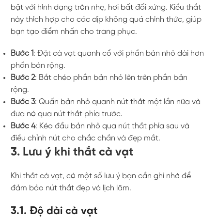
bật với hình dạng tròn nhẹ, hơi bất đối xứng. Kiểu thắt
này thích hợp cho các dịp không quá chính thức, giúp
bạn tạo điểm nhấn cho trang phục.
Bước 1
: Đặt cà vạt quanh cổ với phần bản nhỏ dài hơn
phần bản rộng.
Bước 2
: Bắt chéo phần bản nhỏ lên trên phần bản
rộng.
Bước 3
: Quấn bản nhỏ quanh nút thắt một lần nữa và
đưa nó qua nút thắt phía trước.
Bước 4
: Kéo đầu bản nhỏ qua nút thắt phía sau và
điều chỉnh nút cho chắc chắn và đẹp mắt.
3. Lưu ý khi thắt cà vạt
Khi thắt cà vạt, có một số lưu ý bạn cần ghi nhớ để
đảm bảo nút thắt đẹp và lịch lãm.
3.1. Độ dài cà vạt