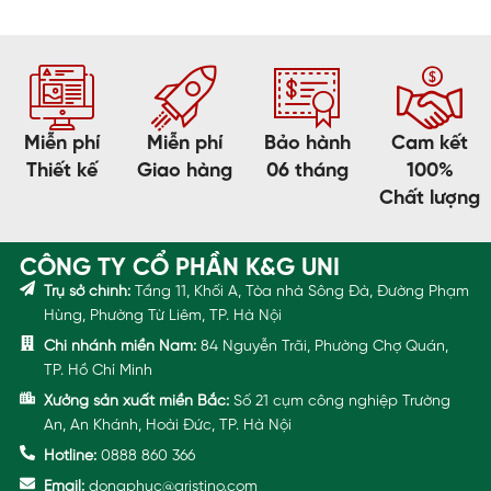
Miễn phí
Miễn phí
Bảo hành
Cam kết
Thiết kế
Giao hàng
06 tháng
100%
Chất lượng
CÔNG TY CỔ PHẦN K&G UNI
Trụ sở chính:
Tầng 11, Khối A, Tòa nhà Sông Đà, Đường Phạm
Hùng, Phường Từ Liêm, TP. Hà Nội
Chi nhánh miền Nam:
84 Nguyễn Trãi, Phường Chợ Quán,
TP. Hồ Chí Minh
Xưởng sản xuất miền Bắc:
Số 21 cụm công nghiệp Trường
An, An Khánh, Hoài Đức, TP. Hà Nội
Hotline:
0888 860 366
Email:
dongphuc@aristino.com