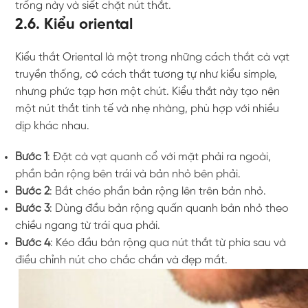
trống này và siết chặt nút thắt.
2.6. Kiểu oriental
Kiểu thắt Oriental là một trong những cách thắt cà vạt
truyền thống, có cách thắt tương tự như kiểu simple,
nhưng phức tạp hơn một chút. Kiểu thắt này tạo nên
một nút thắt tinh tế và nhẹ nhàng, phù hợp với nhiều
dịp khác nhau.
Bước 1
: Đặt cà vạt quanh cổ với mặt phải ra ngoài,
phần bản rộng bên trái và bản nhỏ bên phải.
Bước 2
: Bắt chéo phần bản rộng lên trên bản nhỏ.
Bước 3
: Dùng đầu bản rộng quấn quanh bản nhỏ theo
chiều ngang từ trái qua phải.
Bước 4
: Kéo đầu bản rộng qua nút thắt từ phía sau và
điều chỉnh nút cho chắc chắn và đẹp mắt.