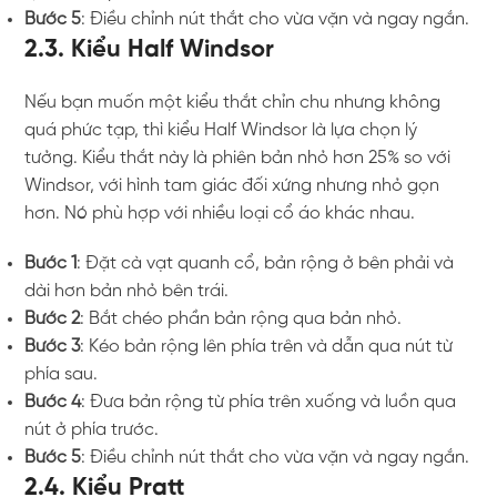
Bước 5
: Điều chỉnh nút thắt cho vừa vặn và ngay ngắn.
2.3. Kiểu Half Windsor
Nếu bạn muốn một kiểu thắt chỉn chu nhưng không
quá phức tạp, thì kiểu Half Windsor là lựa chọn lý
tưởng. Kiểu thắt này là phiên bản nhỏ hơn 25% so với
Windsor, với hình tam giác đối xứng nhưng nhỏ gọn
hơn. Nó phù hợp với nhiều loại cổ áo khác nhau.
Bước 1
: Đặt cà vạt quanh cổ, bản rộng ở bên phải và
dài hơn bản nhỏ bên trái.
Bước 2
: Bắt chéo phần bản rộng qua bản nhỏ.
Bước 3
: Kéo bản rộng lên phía trên và dẫn qua nút từ
phía sau.
Bước 4
: Đưa bản rộng từ phía trên xuống và luồn qua
nút ở phía trước.
Bước 5
: Điều chỉnh nút thắt cho vừa vặn và ngay ngắn.
2.4. Kiểu Pratt