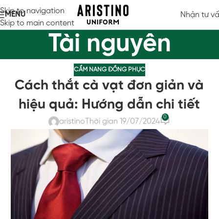
Skip to navigation
MENU
Nhận tư v
Skip to main content
Tài nguyên
CẨM NANG ĐỒNG PHỤC
Cách thắt cà vạt đơn giản và
hiệu quả: Hướng dẫn chi tiết
0
aristino
Thời gian 19/07/2024