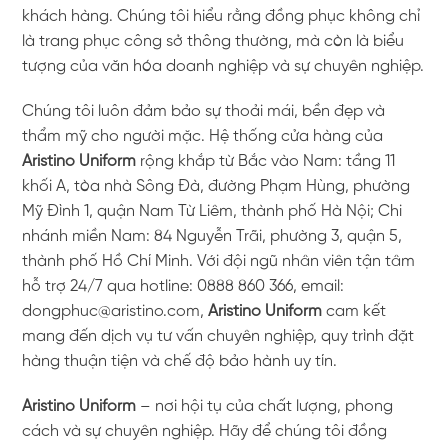
khách hàng. Chúng tôi hiểu rằng đồng phục không chỉ
là trang phục công sở thông thường, mà còn là biểu
tượng của văn hóa doanh nghiệp và sự chuyên nghiệp.
Chúng tôi luôn đảm bảo sự thoải mái, bền đẹp và
thẩm mỹ cho người mặc. Hệ thống cửa hàng của
Aristino Uniform
rộng khắp từ Bắc vào Nam: tầng 11
khối A, tòa nhà Sông Đà, đường Phạm Hùng, phường
Mỹ Đình 1, quận Nam Từ Liêm, thành phố Hà Nội; Chi
nhánh miền Nam: 84 Nguyễn Trãi, phường 3, quận 5,
thành phố Hồ Chí Minh. Với đội ngũ nhân viên tận tâm
hỗ trợ 24/7 qua hotline: 0888 860 366, email:
dongphuc@aristino.com,
Aristino Uniform
cam kết
mang đến dịch vụ tư vấn chuyên nghiệp, quy trình đặt
hàng thuận tiện và chế độ bảo hành uy tín.
Aristino Uniform
– nơi hội tụ của chất lượng, phong
cách và sự chuyên nghiệp. Hãy để chúng tôi đồng