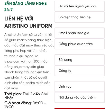
SẴN SÀNG LẮNG NGHE
24/7
LIÊN HỆ VỚI
ARISTINO UNIFORM
Aristino Uniform sẽ tư vấn, thiết
kế giúp khách hàng thực hiện
các mẫu đặt may theo yêu cầu
riêng phù hợp với tính chất
thương hiệu. Ngoài ra
showroom với hơn 300 mẫu
đồng phục may sẵn giúp
khách hàng trải nghiệm trên
sản phẩm thật sẽ dễ quyết
định cho sản phẩm mình cần
đặt may.
Thời gian:
Thứ 2 đến Chủ
Nhật
Giờ hoạt động:
08:00 -
18:00