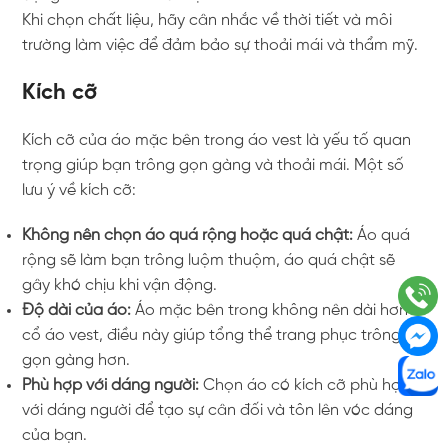
Khi chọn chất liệu, hãy cân nhắc về thời tiết và môi
trường làm việc để đảm bảo sự thoải mái và thẩm mỹ.
Kích cỡ
Kích cỡ của áo mặc bên trong áo vest là yếu tố quan
trọng giúp bạn trông gọn gàng và thoải mái. Một số
lưu ý về kích cỡ:
Không nên chọn áo quá rộng hoặc quá chật:
Áo quá
rộng sẽ làm bạn trông luộm thuộm, áo quá chật sẽ
gây khó chịu khi vận động.
Độ dài của áo:
Áo mặc bên trong không nên dài hơn
cổ áo vest, điều này giúp tổng thể trang phục trông
gọn gàng hơn.
Phù hợp với dáng người:
Chọn áo có kích cỡ phù hợp
với dáng người để tạo sự cân đối và tôn lên vóc dáng
của bạn.