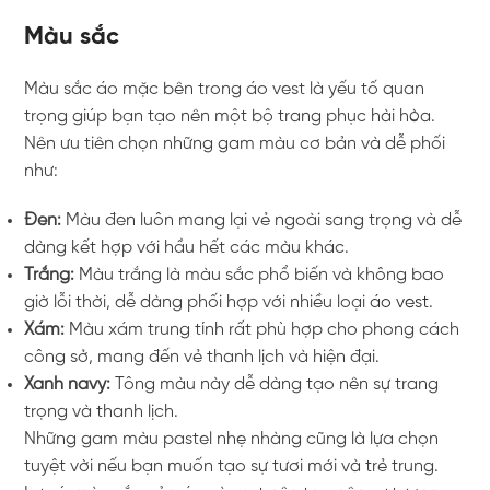
Màu sắc
Màu sắc áo mặc bên trong áo vest là yếu tố quan
trọng giúp bạn tạo nên một bộ trang phục hài hòa.
Nên ưu tiên chọn những gam màu cơ bản và dễ phối
như:
Đen:
Màu đen luôn mang lại vẻ ngoài sang trọng và dễ
dàng kết hợp với hầu hết các màu khác.
Trắng:
Màu trắng là màu sắc phổ biến và không bao
giờ lỗi thời, dễ dàng phối hợp với nhiều loại
áo vest
.
Xám:
Màu xám trung tính rất phù hợp cho phong cách
công sở, mang đến vẻ thanh lịch và hiện đại.
Xanh navy:
Tông màu này dễ dàng tạo nên sự trang
trọng và thanh lịch.
Những gam màu pastel nhẹ nhàng cũng là lựa chọn
tuyệt vời nếu bạn muốn tạo sự tươi mới và trẻ trung.