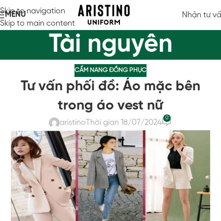
Skip to navigation
MENU
Nhận tư v
Skip to main content
Tài nguyên
CẨM NANG ĐỒNG PHỤC
Tư vấn phối đồ: Áo mặc bên
trong áo vest nữ
0
aristino
Thời gian 18/07/2024