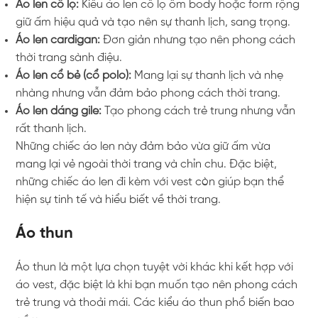
Áo len cổ lọ:
Kiểu áo len cổ lọ ôm body hoặc form rộng
giữ ấm hiệu quả và tạo nên sự thanh lịch, sang trọng.
Áo len cardigan:
Đơn giản nhưng tạo nên phong cách
thời trang sành điệu.
Áo len cổ bẻ (cổ polo):
Mang lại sự thanh lịch và nhẹ
nhàng nhưng vẫn đảm bảo phong cách thời trang.
Áo len dáng gile:
Tạo phong cách trẻ trung nhưng vẫn
rất thanh lịch.
Những chiếc áo len này đảm bảo vừa giữ ấm vừa
mang lại vẻ ngoài thời trang và chỉn chu. Đặc biệt,
những chiếc áo len đi kèm với vest còn giúp bạn thể
hiện sự tinh tế và hiểu biết về thời trang.
Áo thun
Áo thun là một lựa chọn tuyệt vời khác khi kết hợp với
áo vest, đặc biệt là khi bạn muốn tạo nên phong cách
trẻ trung và thoải mái. Các kiểu áo thun phổ biến bao