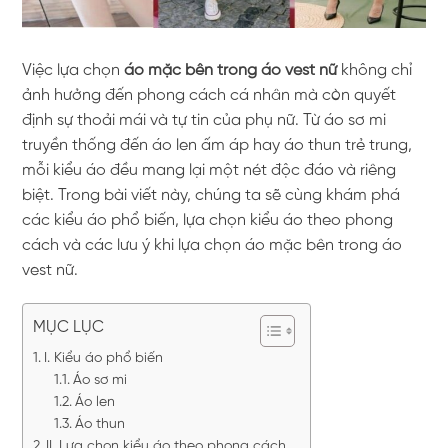
Việc lựa chọn
áo mặc bên trong áo vest nữ
không chỉ
ảnh hưởng đến phong cách cá nhân mà còn quyết
định sự thoải mái và tự tin của phụ nữ. Từ áo sơ mi
truyền thống đến áo len ấm áp hay áo thun trẻ trung,
mỗi kiểu áo đều mang lại một nét độc đáo và riêng
biệt. Trong bài viết này, chúng ta sẽ cùng khám phá
các kiểu áo phổ biến, lựa chọn kiểu áo theo phong
cách và các lưu ý khi lựa chọn áo mặc bên trong áo
vest nữ.
MỤC LỤC
I. Kiểu áo phổ biến
Áo sơ mi
Áo len
Áo thun
II. Lựa chọn kiểu áo theo phong cách