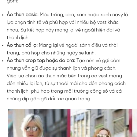
gồm:
Áo thun basic:
Màu trắng, đen, xám hoặc xanh navy là
lựa chọn tinh tế và phù hợp với nhiều bộ vest khác
nhau. Sự kết hợp này mang lại vẻ ngoài hiện đại và
thanh lịch.
Áo thun cổ lọ:
Mang lại vẻ ngoài sành điệu và thời
trang, phù hợp cho những ngày se lạnh.
Áo thun crop top hoặc áo bra:
Tạo nên vẻ gợi cảm
nhưng vẫn giữ được sự thanh lịch và phong cách.
Việc lựa chọn áo thun mặc bên trong áo vest mang
đến nhiều lợi ích, từ sự thoải mái cho đến phong cách
thanh lịch, phù hợp trong môi trường công sở và cả
những dịp gặp gỡ đối tác quan trọng.