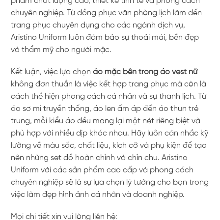
phẩm chất lượng cao, thiết kế tinh tế và phong cách
chuyên nghiệp. Từ đồng phục văn phòng lịch lãm đến
trang phục chuyên dụng cho các ngành dịch vụ,
Aristino Uniform luôn đảm bảo sự thoải mái, bền đẹp
và thẩm mỹ cho người mặc.
Kết luận, việc lựa chọn
áo mặc bên trong áo vest nữ
không đơn thuần là việc kết hợp trang phục mà còn là
cách thể hiện phong cách cá nhân và sự thanh lịch. Từ
áo sơ mi truyền thống, áo len ấm áp đến áo thun trẻ
trung, mỗi kiểu áo đều mang lại một nét riêng biệt và
phù hợp với nhiều dịp khác nhau. Hãy luôn cân nhắc kỹ
lưỡng về màu sắc, chất liệu, kích cỡ và phụ kiện để tạo
nên những set đồ hoàn chỉnh và chỉn chu. Aristino
Uniform với các sản phẩm cao cấp và phong cách
chuyên nghiệp sẽ là sự lựa chọn lý tưởng cho bạn trong
việc làm đẹp hình ảnh cá nhân và doanh nghiệp.
Mọi chi tiết xin vui lòng liên hệ: