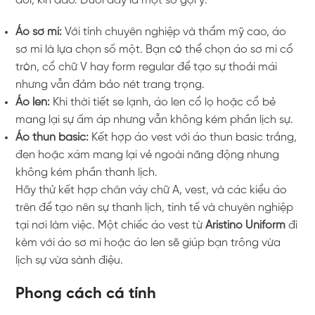
đối, kín đáo. Dưới đây là một số gợi ý:
Áo sơ mi:
Với tính chuyên nghiệp và thẩm mỹ cao, áo
sơ mi là lựa chọn số một. Bạn có thể chọn áo sơ mi cổ
tròn, cổ chữ V hay form regular để tạo sự thoải mái
nhưng vẫn đảm bảo nét trang trọng.
Áo len:
Khi thời tiết se lạnh, áo len cổ lọ hoặc cổ bẻ
mang lại sự ấm áp nhưng vẫn không kém phần lịch sự.
Áo thun basic:
Kết hợp áo vest với áo thun basic trắng,
đen hoặc xám mang lại vẻ ngoài năng động nhưng
không kém phần thanh lịch.
Hãy thử kết hợp chân váy chữ A, vest, và các kiểu áo
trên để tạo nên sự thanh lịch, tinh tế và chuyên nghiệp
tại nơi làm việc. Một chiếc áo vest từ
Aristino Uniform
đi
kèm với áo sơ mi hoặc áo len sẽ giúp bạn trông vừa
lịch sự vừa sành điệu.
Phong cách cá tính