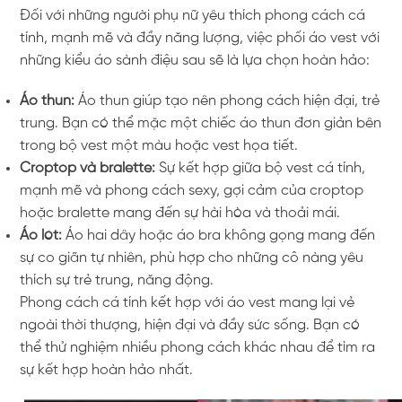
Đối với những người phụ nữ yêu thích phong cách cá
tính, mạnh mẽ và đầy năng lượng, việc phối áo vest với
những kiểu áo sành điệu sau sẽ là lựa chọn hoàn hảo:
Áo thun:
Áo thun giúp tạo nên phong cách hiện đại, trẻ
trung. Bạn có thể mặc một chiếc áo thun đơn giản bên
trong bộ vest một màu hoặc vest họa tiết.
Croptop và bralette:
Sự kết hợp giữa bộ vest cá tính,
mạnh mẽ và phong cách sexy, gợi cảm của croptop
hoặc bralette mang đến sự hài hòa và thoải mái.
Áo lót:
Áo hai dây hoặc áo bra không gọng mang đến
sự co giãn tự nhiên, phù hợp cho những cô nàng yêu
thích sự trẻ trung, năng động.
Phong cách cá tính kết hợp với áo vest mang lại vẻ
ngoài thời thượng, hiện đại và đầy sức sống. Bạn có
thể thử nghiệm nhiều phong cách khác nhau để tìm ra
sự kết hợp hoàn hảo nhất.