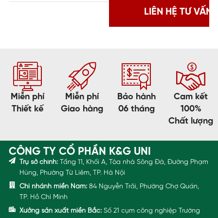
Miễn phí
Miễn phí
Bảo hành
Cam kết
Thiết kế
Giao hàng
06 tháng
100%
Chất lượng
CÔNG TY CỔ PHẦN K&G UNI
Trụ sở chính:
Tầng 11, Khối A, Tòa nhà Sông Đà, Đường Phạm
Hùng, Phường Từ Liêm, TP. Hà Nội
Chi nhánh miền Nam:
84 Nguyễn Trãi, Phường Chợ Quán,
TP. Hồ Chí Minh
Xưởng sản xuất miền Bắc:
Số 21 cụm công nghiệp Trường