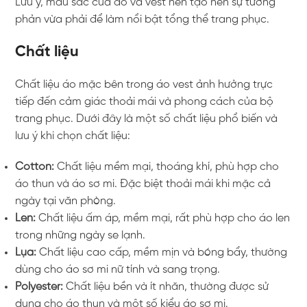
Lưu ý, màu sắc của áo và vest nên tạo nên sự tương
phản vừa phải để làm nổi bật tổng thể trang phục.
Chất liệu
Chất liệu áo mặc bên trong áo vest ảnh hưởng trực
tiếp đến cảm giác thoải mái và phong cách của bộ
trang phục. Dưới đây là một số chất liệu phổ biến và
lưu ý khi chọn chất liệu:
Cotton:
Chất liệu mềm mại, thoáng khí, phù hợp cho
áo thun và áo sơ mi. Đặc biệt thoải mái khi mặc cả
ngày tại văn phòng.
Len:
Chất liệu ấm áp, mềm mại, rất phù hợp cho áo len
trong những ngày se lạnh.
Lụa:
Chất liệu cao cấp, mềm mịn và bóng bẩy, thường
dùng cho áo sơ mi nữ tính và sang trọng.
Polyester:
Chất liệu bền và ít nhăn, thường được sử
dụng cho áo thun và một số kiểu áo sơ mi.