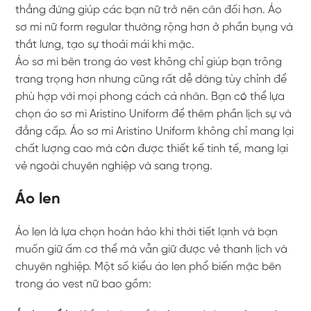
thẳng đứng giúp các bạn nữ trở nên cân đối hơn. Áo
sơ mi nữ form regular thường rộng hơn ở phần bụng và
thắt lưng, tạo sự thoải mái khi mặc.
Áo sơ mi bên trong áo vest không chỉ giúp bạn trông
trang trọng hơn nhưng cũng rất dễ dàng tùy chỉnh để
phù hợp với mọi phong cách cá nhân. Bạn có thể lựa
chọn áo sơ mi Aristino Uniform để thêm phần lịch sự và
đẳng cấp. Áo sơ mi Aristino Uniform không chỉ mang lại
chất lượng cao mà còn được thiết kế tinh tế, mang lại
vẻ ngoài chuyên nghiệp và sang trọng.
Áo len
Áo len là lựa chọn hoàn hảo khi thời tiết lạnh và bạn
muốn giữ ấm cơ thể mà vẫn giữ được vẻ thanh lịch và
chuyên nghiệp. Một số kiểu áo len phổ biến mặc bên
trong áo vest nữ bao gồm: