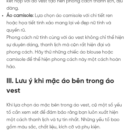
kết hợp với áo vest tạo nên phong cách thanh lịch, dịu
dàng.
Áo camisole:
Lựa chọn áo camisole với chi tiết ren
hoặc họa tiết tinh xảo mang lại vẻ đẹp nữ tính và
quyến rũ.
Phong cách nữ tính cùng với áo vest không chỉ thể hiện
sự duyên dáng, thanh lịch mà còn rất hiện đại và
phong cách. Hãy thử những chiếc áo blouse hoặc
camisole để thể hiện phong cách này một cách hoàn
hảo.
III. Lưu ý khi mặc áo bên trong áo
vest
Khi lựa chọn áo mặc bên trong áo vest, có một số yếu
tố cần xem xét để đảm bảo rằng bạn luôn xuất hiện
một cách thanh lịch và tự tin nhất. Những yếu tố bao
gồm màu sắc, chất liệu, kích cỡ và phụ kiện.