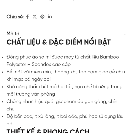
Chia sẻ:
Mô tả
CHẤT LIỆU & ĐẶC ĐIỂM NỔI BẬT
Đồng phục áo sơ mi được may từ chất liệu Bamboo –
Polyester – Spandex cao cấp
Bề mặt vải mềm mịn, thoáng khí, tạo cảm giác dễ chịu
khi mặc cả ngày dài
Khả năng thấm hút mồ hôi tốt, hạn chế bí nóng trong
môi trường văn phòng
Chống nhăn hiệu quả, giữ phom áo gọn gàng, chỉn
chu
Độ bền cao, ít xù lông, ít bai dão, phù hợp sử dụng lâu
dài
THIẾT KẾ & PHONG CÁCH