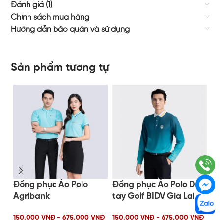
Đánh giá (1)
Chính sách mua hàng
Hướng dẫn bảo quản và sử dụng
Sản phẩm tương tự
Đồng phục Áo Polo
Đồng phục Áo Polo Dài
Đ
Agribank
tay Golf BIDV Gia Lai
B
150.000 VNĐ - 675.000 VNĐ
150.000 VNĐ - 675.000 VNĐ
35