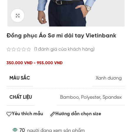
Click to enlarge
Đồng phục Áo Sơ mi dài tay Vietinbank
(
1
đánh giá của khách hàng)
350.000 VNĐ - 955.000 VNĐ
MÀU SẮC
Xanh dương
CHẤT LIỆU
Bamboo
,
Polyester
,
Spandex
Yêu thích mẫu
Hướng dẫn chọn size
70
người đang xem sản phẩm