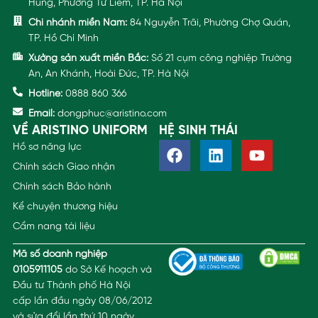
Hùng, Phường Từ Liêm, TP. Hà Nội
Chi nhánh miền Nam:
84 Nguyễn Trãi, Phường Chợ Quán,
TP. Hồ Chí Minh
Xưởng sản xuất miền Bắc:
Số 21 cụm công nghiệp Trường
An, An Khánh, Hoài Đức, TP. Hà Nội
Hotline:
0888 860 366
Email:
dongphuc@aristino.com
VỀ ARISTINO UNIFORM
HỆ SINH THÁI
Hồ sơ năng lực
Chính sách Giao nhận
Chính sách Bảo hành
Kể chuyện thương hiệu
Cẩm nang tài liệu
Mã số doanh nghiệp
0105911105
do Sở Kế hoạch và
Đầu tư Thành phố Hà Nội
cấp lần đầu ngày 08/06/2012
và sửa đổi lần thứ 10 ngày