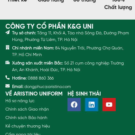
Thiết kế
Giao hàng
06 tháng
100%
Chất lượng
CÔNG TY CỔ PHẦN K&G UNI
Trụ sở chính:
Tầng 11, Khối A, Tòa nhà Sông Đà, Đường Phạm
Hùng, Phường Từ Liêm, TP. Hà Nội
Chi nhánh miền Nam:
84 Nguyễn Trãi, Phường Chợ Quán,
TP. Hồ Chí Minh
Xưởng sản xuất miền Bắc:
Số 21 cụm công nghiệp Trường
An, An Khánh, Hoài Đức, TP. Hà Nội
Hotline:
0888 860 366
Email:
dongphuc@aristino.com
VỀ ARISTINO UNIFORM
HỆ SINH THÁI
Hồ sơ năng lực
Chính sách Giao nhận
Chính sách Bảo hành
Kể chuyện thương hiệu
Cẩm nang tài liệu