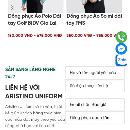
Đồng phục Áo Polo Dài
Đồng phục Áo Sơ mi dài
Đồ
tay Golf BIDV Gia Lai
tay FMS
ta
150.000 VNĐ - 675.000 VNĐ
350.000 VNĐ - 955.000 VNĐ
35
SẴN SÀNG LẮNG NGHE
24/7
LIÊN HỆ VỚI
ARISTINO UNIFORM
Aristino Uniform sẽ tư vấn, thiết
kế giúp khách hàng thực hiện
các mẫu đặt may theo yêu cầu
riêng phù hợp với tính chất