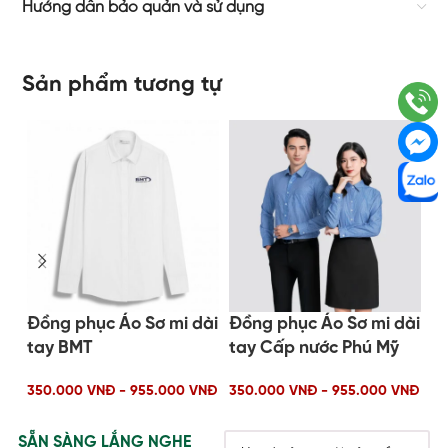
Hướng dẫn bảo quản và sử dụng
Sản phẩm tương tự
Đồng phục Áo Sơ mi dài
Đồng phục Áo Sơ mi dài
Đồ
tay BMT
tay Cấp nước Phú Mỹ
t
350.000 VNĐ - 955.000 VNĐ
350.000 VNĐ - 955.000 VNĐ
35
SẴN SÀNG LẮNG NGHE