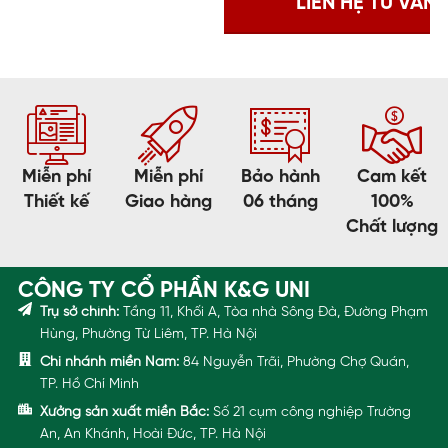
Miễn phí
Miễn phí
Bảo hành
Cam kết
Thiết kế
Giao hàng
06 tháng
100%
Chất lượng
CÔNG TY CỔ PHẦN K&G UNI
Trụ sở chính:
Tầng 11, Khối A, Tòa nhà Sông Đà, Đường Phạm
Hùng, Phường Từ Liêm, TP. Hà Nội
Chi nhánh miền Nam:
84 Nguyễn Trãi, Phường Chợ Quán,
TP. Hồ Chí Minh
Xưởng sản xuất miền Bắc:
Số 21 cụm công nghiệp Trường
An, An Khánh, Hoài Đức, TP. Hà Nội