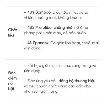
–
48% Bamboo:
Điều hòa nhiệt độ tự
nhiên, thoáng mát, kháng khuẩn.
–
48% Microfiber chống nhăn:
Giữ áo
Chất
phẳng phiu, bền màu, dễ bảo quản.
liệu
–
4% Spandex:
Co giãn linh hoạt, thoải mái
vận động.
– Kết hợp giữa sự chỉn chu, sang trọng và
tiện dụng.
Đặc
điểm
– Đáp ứng yêu cầu
đồng bộ thương hiệu
nổi
và tiêu chuẩn chất lượng cao cấp cho
bật
nhân sự ngân hàng.