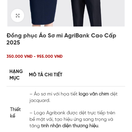
Click to enlarge
Đồng phục Áo Sơ mi AgriBank Cao Cấp
2025
350.000 VNĐ - 955.000 VNĐ
HẠNG
MÔ TẢ CHI TIẾT
MỤC
– Áo sơ mi với họa tiết
logo vân chìm
dệt
jacquard.
Thiết
– Logo Agribank được dệt trực tiếp trên
kế
bề mặt vải, tạo hiệu ứng sang trọng và
tăng
tính nhận diện thương hiệu
.