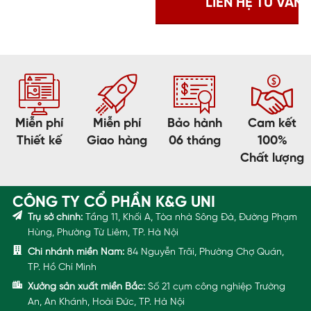
Miễn phí
Miễn phí
Bảo hành
Cam kết
Thiết kế
Giao hàng
06 tháng
100%
Chất lượng
CÔNG TY CỔ PHẦN K&G UNI
Trụ sở chính:
Tầng 11, Khối A, Tòa nhà Sông Đà, Đường Phạm
Hùng, Phường Từ Liêm, TP. Hà Nội
Chi nhánh miền Nam:
84 Nguyễn Trãi, Phường Chợ Quán,
TP. Hồ Chí Minh
Xưởng sản xuất miền Bắc:
Số 21 cụm công nghiệp Trường
An, An Khánh, Hoài Đức, TP. Hà Nội