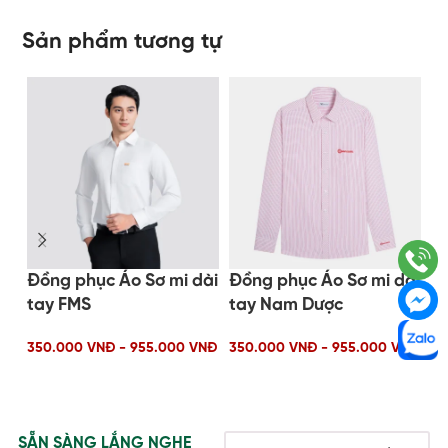
Sản phẩm tương tự
Đồng phục Áo Sơ mi dài
Đồng phục Áo Sơ mi dài
Đồ
tay FMS
tay Nam Dược
t
350.000 VNĐ - 955.000 VNĐ
350.000 VNĐ - 955.000 VNĐ
35
SẴN SÀNG LẮNG NGHE