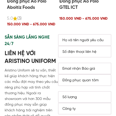
Đồng phục Áo Polo
Đồng phục Áo Polo
Đ
Aboitiz Foods
GTEL ICT
H
5.0
(3)
150.000 VNĐ - 675.000 VNĐ
15
150.000 VNĐ - 675.000 VNĐ
SẴN SÀNG LẮNG NGHE
24/7
LIÊN HỆ VỚI
ARISTINO UNIFORM
Aristino Uniform sẽ tư vấn, thiết
kế giúp khách hàng thực hiện
các mẫu đặt may theo yêu cầu
riêng phù hợp với tính chất
thương hiệu. Ngoài ra
showroom với hơn 300 mẫu
đồng phục may sẵn giúp
khách hàng trải nghiệm trên