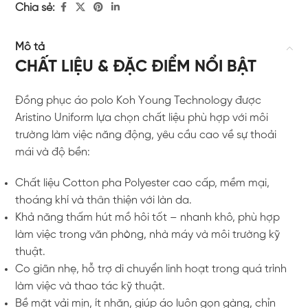
Chia sẻ:
Mô tả
CHẤT LIỆU & ĐẶC ĐIỂM NỔI BẬT
Đồng phục áo polo Koh Young Technology được
Aristino Uniform lựa chọn chất liệu phù hợp với môi
trường làm việc năng động, yêu cầu cao về sự thoải
mái và độ bền:
Chất liệu Cotton pha Polyester cao cấp, mềm mại,
thoáng khí và thân thiện với làn da.
Khả năng thấm hút mồ hôi tốt – nhanh khô, phù hợp
làm việc trong văn phòng, nhà máy và môi trường kỹ
thuật.
Co giãn nhẹ, hỗ trợ di chuyển linh hoạt trong quá trình
làm việc và thao tác kỹ thuật.
Bề mặt vải mịn, ít nhăn, giúp áo luôn gọn gàng, chỉn