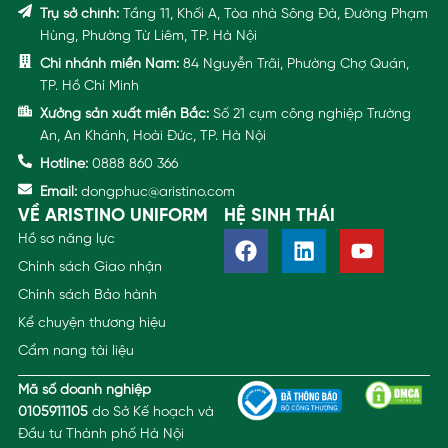
Trụ sở chính:
Tầng 11, Khối A, Tòa nhà Sông Đà, Đường Phạm
Hùng, Phường Từ Liêm, TP. Hà Nội
Chi nhánh miền Nam:
84 Nguyễn Trãi, Phường Chợ Quán,
TP. Hồ Chí Minh
Xưởng sản xuất miền Bắc:
Số 21 cụm công nghiệp Trường
An, An Khánh, Hoài Đức, TP. Hà Nội
Hotline:
0888 860 366
Email:
dongphuc@aristino.com
VỀ ARISTINO UNIFORM
HỆ SINH THÁI
Hồ sơ năng lực
Chính sách Giao nhận
Chính sách Bảo hành
Kể chuyện thương hiệu
Cẩm nang tài liệu
Mã số doanh nghiệp
0105911105
do Sở Kế hoạch và
Đầu tư Thành phố Hà Nội