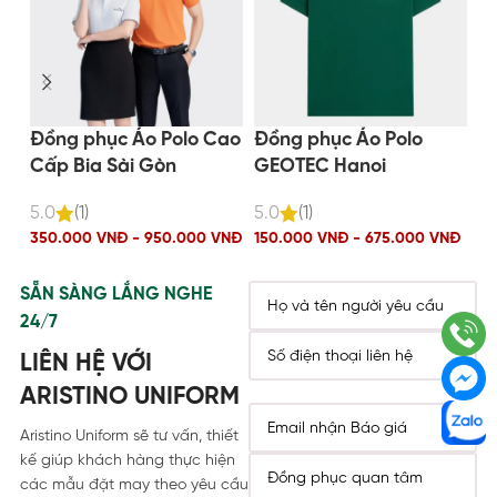
Đồng phục Áo Polo Cao
Đồng phục Áo Polo
Đ
Cấp Bia Sài Gòn
GEOTEC Hanoi
H
5.0
(1)
5.0
(1)
15
350.000 VNĐ - 950.000 VNĐ
150.000 VNĐ - 675.000 VNĐ
SẴN SÀNG LẮNG NGHE
24/7
LIÊN HỆ VỚI
ARISTINO UNIFORM
Aristino Uniform sẽ tư vấn, thiết
kế giúp khách hàng thực hiện
các mẫu đặt may theo yêu cầu