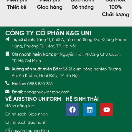
Miễn phí
Miễn phí
Bảo hành
Cam kết
Thiết kế
Giao hàng
06 tháng
100%
Chất lượng
CÔNG TY CỔ PHẦN K&G UNI
Trụ sở chính:
Tầng 11, Khối A, Tòa nhà Sông Đà, Đường Phạm
Hùng, Phường Từ Liêm, TP. Hà Nội
Chi nhánh miền Nam:
84 Nguyễn Trãi, Phường Chợ Quán,
TP. Hồ Chí Minh
Xưởng sản xuất miền Bắc:
Số 21 cụm công nghiệp Trường
An, An Khánh, Hoài Đức, TP. Hà Nội
Hotline:
0888 860 366
Email:
dongphuc@aristino.com
VỀ ARISTINO UNIFORM
HỆ SINH THÁI
Hồ sơ năng lực
Chính sách Giao nhận
Chính sách Bảo hành
Kể chuyện thương hiệu