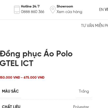
Hotline 24/7
Showroom
EN
VI
0888 860 366
Xem cửa hàng
TƯ VẤN MIỄN P
Đồng phục Áo Polo
GTEL ICT
150.000 VNĐ - 675.000 VNĐ
MÀU SẮC
Trắng
CHẤT LIỆU
Polyester