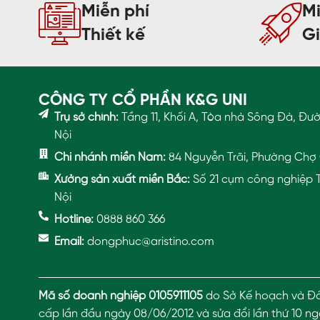
Miễn phí
Mi
Thiết kế
G
CÔNG TY CỔ PHẦN K&G UNI
Trụ sở chính:
Tầng 11, Khối A, Tòa nhà Sông Đà, Đư
Nội
Chi nhánh miền Nam:
84 Nguyễn Trãi, Phường Chợ 
Xưởng sản xuất miền Bắc:
Số 21 cụm công nghiệp T
Nội
Hotline:
0888 860 366
Email:
dongphuc@aristino.com
Mã số doanh nghiệp 0105911105
do Sở Kế hoạch và Đầ
cấp lần đầu ngày 08/06/2012 và sửa đổi lần thứ 10 n