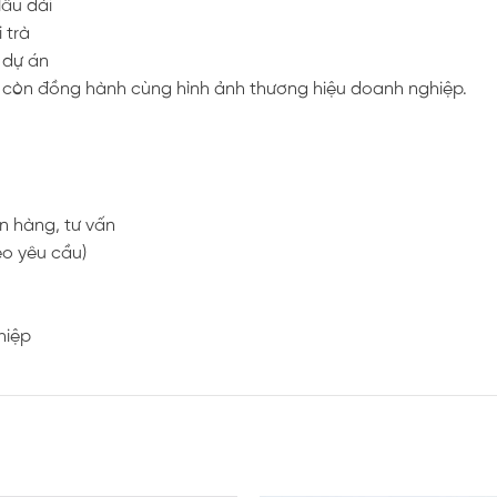
lâu dài
 trà
 dự án
à còn đồng hành cùng hình ảnh thương hiệu doanh nghiệp.
n hàng, tư vấn
eo yêu cầu)
hiệp