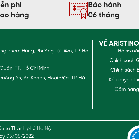
ễn phí
Bảo hành
iao hàng
06 tháng
VỀ ARISTIN
ờng Phạm Hùng, Phường Từ Liêm, TP. Hà
Hồ sơ nă
Chính sách 
Quán, TP. Hồ Chí Minh
Chính sách 
rường An, An Khánh, Hoài Đức, TP. Hà
Kể chuyện th
Cẩm nang t
u tư Thành phố Hà Nội
gày 05/05/2022