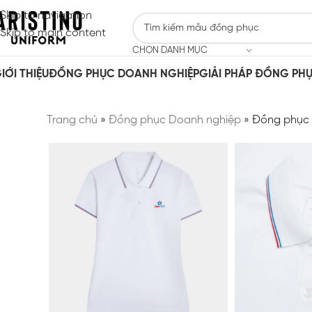
Skip to navigation
Skip to main content
CHỌN DANH MỤC
IỚI THIỆU
ĐỒNG PHỤC DOANH NGHIỆP
GIẢI PHÁP ĐỒNG PH
Trang chủ
»
Đồng phục Doanh nghiệp
»
Đồng phục 