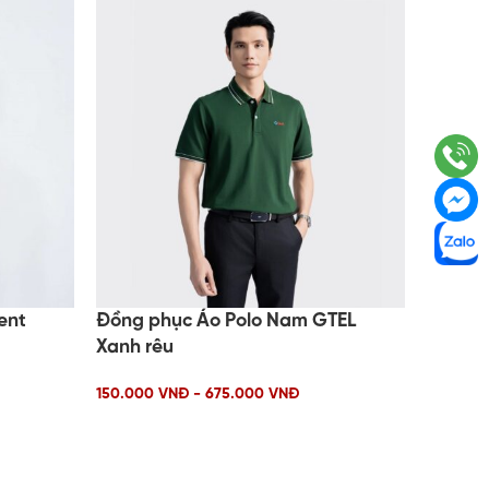
ent
Đồng phục Áo Polo Nam GTEL
HOT
Xanh rêu
Đồng p
150.000 VNĐ - 675.000 VNĐ
150.000