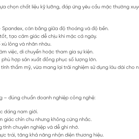
lựa chọn chất liệu kỹ lưỡng, đáp ứng yêu cầu mặc thường xu
 – Spandex, cân bằng giữa độ thoáng và độ bền.
tốt, tạo cảm giác dễ chịu khi mặc cả ngày.
 xù lông và nhăn nhàu.
làm việc, di chuyển hoặc tham gia sự kiện.
, phù hợp sản xuất đồng phục số lượng lớn.
ính thẩm mỹ, vừa mang lại trải nghiệm sử dụng lâu dài cho n
àng – đúng chuẩn doanh nghiệp công nghệ:
c dáng nam giới.
ảm giác chỉn chu nhưng không cứng nhắc.
 tính chuyên nghiệp và dễ ghi nhớ.
gực trái, tăng khả năng nhận diện thương hiệu.