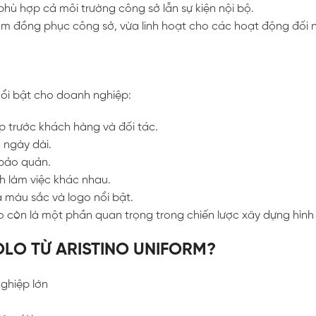
 phù hợp cả môi trường công sở lẫn sự kiện nội bộ.
àm đồng phục công sở, vừa linh hoạt cho các hoạt động đối 
nổi bật cho doanh nghiệp:
 trước khách hàng và đối tác.
 ngày dài.
 bảo quản.
nh làm việc khác nhau.
 màu sắc và logo nổi bật.
lo còn là một phần quan trọng trong chiến lược xây dựng hìn
LO TỪ ARISTINO UNIFORM?
ghiệp lớn