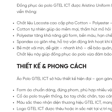
Đồng phục áo polo GTEL ICT được Aristino Uniform 
viễn thông:
Chất liệu Lacoste cao cấp pha Cotton – Polyester
Cotton tự nhiên giúp áo mềm mại, thấm hút mồ hôi 
Polyester tăng khả năng giữ form, bền màu, hạn chế
Spandex co giãn nhẹ, hỗ trợ vận động linh hoạt khi 
Bề mặt vải mịn, dễ giặt – nhanh khô – dễ bảo quản
Chất liệu này giúp đồng phục áo polo vừa đảm bảo t
THIẾT KẾ & PHONG CÁCH
Áo Polo GTEL ICT sở hữu thiết kế hiện đại – gọn g
Form áo chuẩn dáng, đứng phom, phù hợp nhiều vó
Cổ áo polo truyền thống, bo tay chắc chắn, tạo c
Màu sắc theo nhận diện thương hiệu GTEL ICT, mang
Logo GTEL ICT được thêu hoặc in sắc nét tại vị trí n