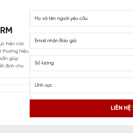
ORM
hực hiện các
t thương hiệu.
sẵn giúp
ết định cho