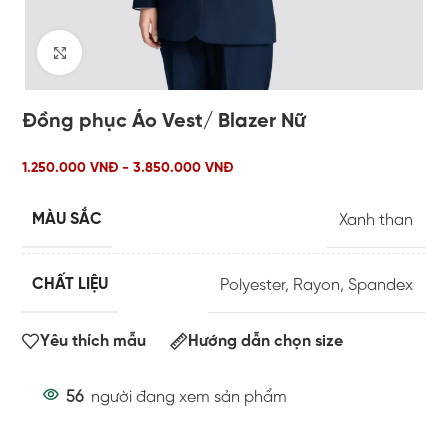
Click to enlarge
Đồng phục Áo Vest/ Blazer Nữ
1.250.000 VNĐ - 3.850.000 VNĐ
MÀU SẮC
Xanh than
CHẤT LIỆU
Polyester
,
Rayon
,
Spandex
Yêu thích mẫu
Hướng dẫn chọn size
56
người đang xem sản phẩm