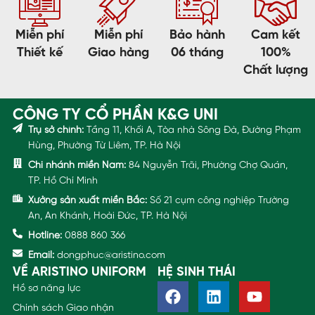
Miễn phí
Miễn phí
Bảo hành
Cam kết
Thiết kế
Giao hàng
06 tháng
100%
Chất lượng
CÔNG TY CỔ PHẦN K&G UNI
Trụ sở chính:
Tầng 11, Khối A, Tòa nhà Sông Đà, Đường Phạm
Hùng, Phường Từ Liêm, TP. Hà Nội
Chi nhánh miền Nam:
84 Nguyễn Trãi, Phường Chợ Quán,
TP. Hồ Chí Minh
Xưởng sản xuất miền Bắc:
Số 21 cụm công nghiệp Trường
An, An Khánh, Hoài Đức, TP. Hà Nội
Hotline:
0888 860 366
Email:
dongphuc@aristino.com
VỀ ARISTINO UNIFORM
HỆ SINH THÁI
Hồ sơ năng lực
Chính sách Giao nhận