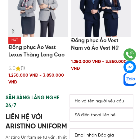
Đồng phục Áo Vest
Đ
HOT
Đồng phục Áo Vest
Nam và Áo Vest Nữ
lễ
Lexus Thăng Long Cao
màu Xanh than
1.
Cấp
1.250.000 VNĐ - 3.850.000
5.0
(1)
V
VNĐ
1.250.000 VNĐ - 3.850.000
VNĐ
SẴN SÀNG LẮNG NGHE
24/7
LIÊN HỆ VỚI
ARISTINO UNIFORM
Aristino Uniform sẽ tư vấn, thiết