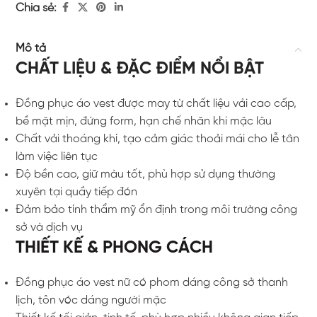
Chia sẻ:
Mô tả
CHẤT LIỆU & ĐẶC ĐIỂM NỔI BẬT
Đồng phục áo vest được may từ chất liệu vải cao cấp,
bề mặt mịn, đứng form, hạn chế nhăn khi mặc lâu
Chất vải thoáng khí, tạo cảm giác thoải mái cho lễ tân
làm việc liên tục
Độ bền cao, giữ màu tốt, phù hợp sử dụng thường
xuyên tại quầy tiếp đón
Đảm bảo tính thẩm mỹ ổn định trong môi trường công
sở và dịch vụ
THIẾT KẾ & PHONG CÁCH
Đồng phục áo vest nữ có phom dáng công sở thanh
lịch, tôn vóc dáng người mặc