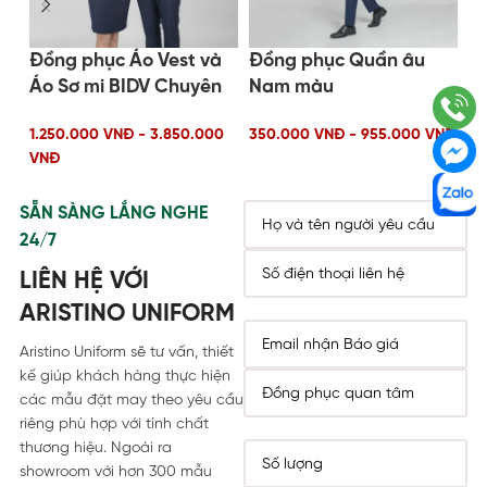
Đồng phục Áo Vest và
Đồng phục Quần âu
Đ
Áo Sơ mi BIDV Chuyên
Nam màu
m
Gia Tài Chính
Đen/Xám/Xanh
35
1.250.000 VNĐ - 3.850.000
350.000 VNĐ - 955.000 VNĐ
VNĐ
SẴN SÀNG LẮNG NGHE
24/7
LIÊN HỆ VỚI
ARISTINO UNIFORM
Aristino Uniform sẽ tư vấn, thiết
kế giúp khách hàng thực hiện
các mẫu đặt may theo yêu cầu
riêng phù hợp với tính chất
thương hiệu. Ngoài ra
showroom với hơn 300 mẫu