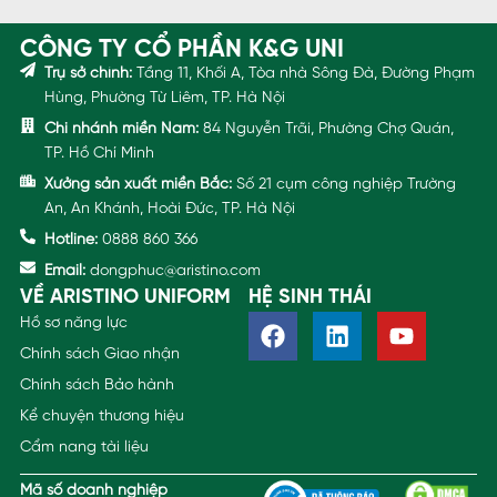
CÔNG TY CỔ PHẦN K&G UNI
Trụ sở chính:
Tầng 11, Khối A, Tòa nhà Sông Đà, Đường Phạm
Hùng, Phường Từ Liêm, TP. Hà Nội
Chi nhánh miền Nam:
84 Nguyễn Trãi, Phường Chợ Quán,
TP. Hồ Chí Minh
Xưởng sản xuất miền Bắc:
Số 21 cụm công nghiệp Trường
An, An Khánh, Hoài Đức, TP. Hà Nội
Hotline:
0888 860 366
Email:
dongphuc@aristino.com
VỀ ARISTINO UNIFORM
HỆ SINH THÁI
Hồ sơ năng lực
Chính sách Giao nhận
Chính sách Bảo hành
Kể chuyện thương hiệu
Cẩm nang tài liệu
Mã số doanh nghiệp