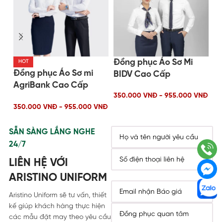
Đồng phục Áo Sơ Mi
Đồ
HOT
Đồng phục Áo Sơ mi
BIDV Cao Cấp
t
AgriBank Cao Cấp
350.000 VNĐ - 955.000 VNĐ
35
2025
350.000 VNĐ - 955.000 VNĐ
SẴN SÀNG LẮNG NGHE
24/7
LIÊN HỆ VỚI
ARISTINO UNIFORM
Aristino Uniform sẽ tư vấn, thiết
kế giúp khách hàng thực hiện
các mẫu đặt may theo yêu cầu