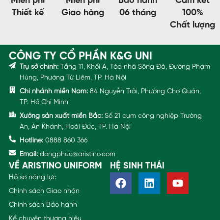
Miễn phí
Miễn phí
Bảo hành
Cam kết
Thiết kế
Giao hàng
06 tháng
100%
Chất lượng
CÔNG TY CỔ PHẦN K&G UNI
Trụ sở chính:
Tầng 11, Khối A, Tòa nhà Sông Đà, Đường Phạm
Hùng, Phường Từ Liêm, TP. Hà Nội
Chi nhánh miền Nam:
84 Nguyễn Trãi, Phường Chợ Quán,
TP. Hồ Chí Minh
Xưởng sản xuất miền Bắc:
Số 21 cụm công nghiệp Trường
An, An Khánh, Hoài Đức, TP. Hà Nội
Hotline:
0888 860 366
Email:
dongphuc@aristino.com
VỀ ARISTINO UNIFORM
HỆ SINH THÁI
Hồ sơ năng lực
Chính sách Giao nhận
Chính sách Bảo hành
Kể chuyện thương hiệu